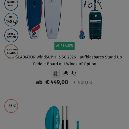
PADDEL
INKL.
BIS
140 kg
SEGEL
OPTION
AUF LAGER
VERSAND
GRATIS
SUP GLADIATOR WindSUP 11'6 SC 2026 - aufblasbares Stand Up
Paddle Board mit Windsurf Option
ab
€ 449,00
€ 500,00
ANZEIGEN
- 25
%