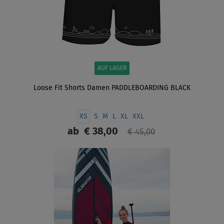
AUF LAGER
Loose Fit Shorts Damen PADDLEBOARDING BLACK
XS
S
M
L
XL
XXL
ab
€ 38,00
€ 45,00
ANZEIGEN