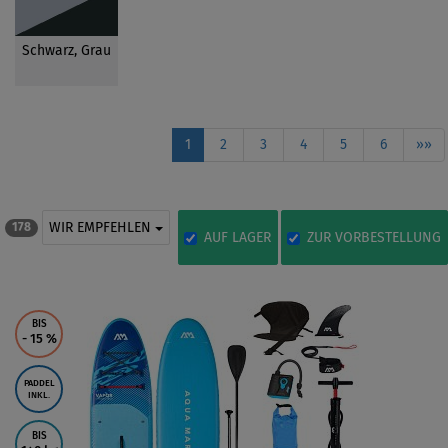
Schwarz, Grau
1
2
3
4
5
6
»»
WIR EMPFEHLEN
178
AUF LAGER
ZUR VORBESTELLUNG
BIS
- 15
%
PADDEL
INKL.
BIS