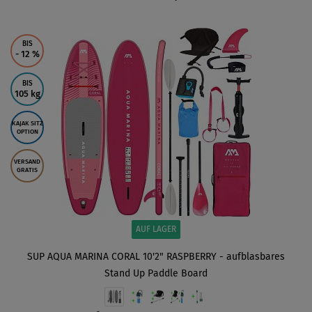
ANZEIGEN
BIS
- 12
%
BIS
105 kg
KAJAK SITZ
OPTION
VERSAND
GRATIS
AUF LAGER
SUP AQUA MARINA CORAL 10'2" RASPBERRY - aufblasbares
Stand Up Paddle Board