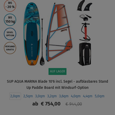
BIS
- 20
%
BIS
150 kg
SEGEL
OPTION
VERSAND
GRATIS
AUF LAGER
SUP AQUA MARINA Blade 10'6 incl. Segel - aufblasbares Stand
Up Paddle Board mit Windsurf-Option
2,0qm
2,5qm
3,0qm
3,2qm
3,6qm
4,0qm
4,4qm
5,0qm
ab
€ 754,00
€ 944,00