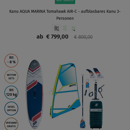
AUF LAGER
Kanu AQUA MARINA Tomahawk AIR-C - aufblasbares Kanu 3-
Personen
ab
€ 799,00
€ 800,00
ANZEIGEN
BIS
- 8
%
AKTION
SETS
BIS
120 kg
SEGEL
OPTION
VERSAND
GRATIS