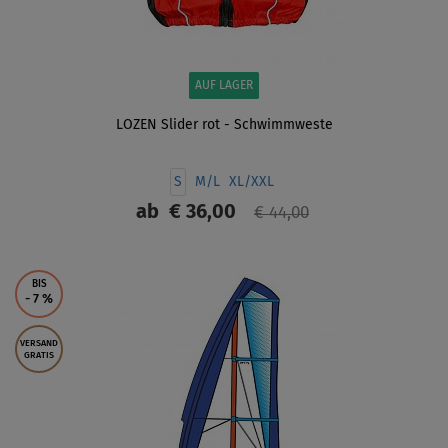
AUF LAGER
LOZEN Slider rot - Schwimmweste
S
M/L
XL/XXL
ab
€ 36,00
€ 44,00
ANZEIGEN
BIS
- 7
%
VERSAND
GRATIS