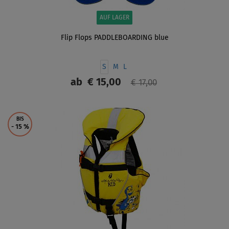
AUF LAGER
Flip Flops PADDLEBOARDING blue
S
M
L
ab
€ 15,00
€ 17,00
ANZEIGEN
BIS
- 15
%