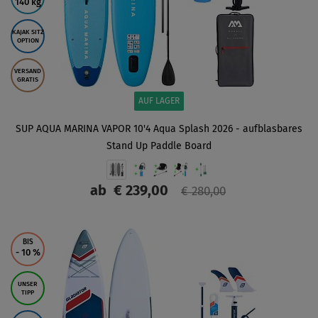
140 kg
KAJAK SITZ
OPTION
VERSAND
GRATIS
AUF LAGER
SUP AQUA MARINA VAPOR 10'4 Aqua Splash 2026 - aufblasbares
Stand Up Paddle Board
ab
€ 239,00
€ 280,00
ANZEIGEN
BIS
- 10
%
UNSER
TIPP