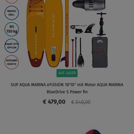
PADDEL
INKL.
BIS
150 kg
KAJAK SITZ
OPTION
VERSAND
GRATIS
AUF LAGER
SUP AQUA MARINA eFUSION 10'10'' mit Motor AQUA MARINA
BlueDrive S Power fin
€ 479,00
€ 540,00
ANZEIGEN