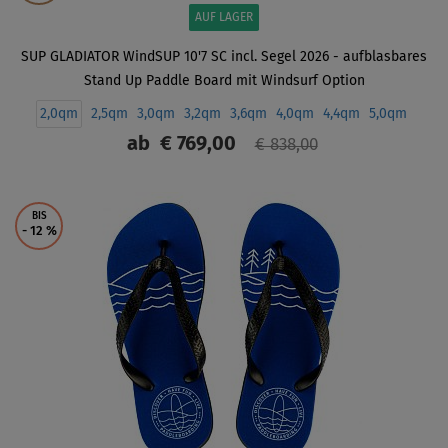
AUF LAGER
SUP GLADIATOR WindSUP 10'7 SC incl. Segel 2026 - aufblasbares
Stand Up Paddle Board mit Windsurf Option
2,0qm
2,5qm
3,0qm
3,2qm
3,6qm
4,0qm
4,4qm
5,0qm
ab
€ 769,00
€ 838,00
ANZEIGEN
BIS
- 12
%