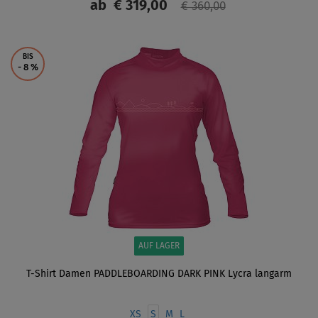
ab
€ 319,00
€ 360,00
ANZEIGEN
BIS
- 8
%
AUF LAGER
T-Shirt Damen PADDLEBOARDING DARK PINK Lycra langarm
XS
S
M
L