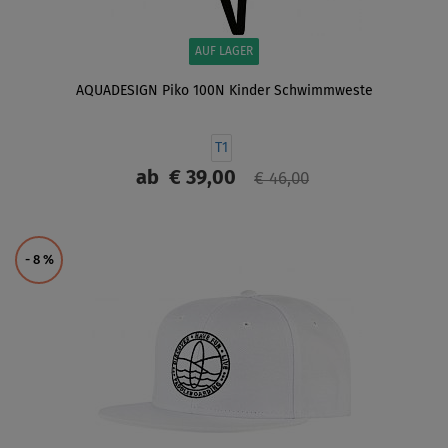
AUF LAGER
AQUADESIGN Piko 100N Kinder Schwimmweste
T1
ab
€ 39,00
€ 46,00
ANZEIGEN
- 8
%