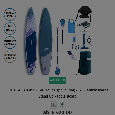
ANZEIGEN
PADDEL
INKL.
BIS
90 kg
KAJAK SITZ
OPTION
VERSAND
GRATIS
AUF LAGER
SUP GLADIATOR ORIGIN 12'6'' Light Touring 2026 - aufblasbares
Stand Up Paddle Board
ab
€ 420,00