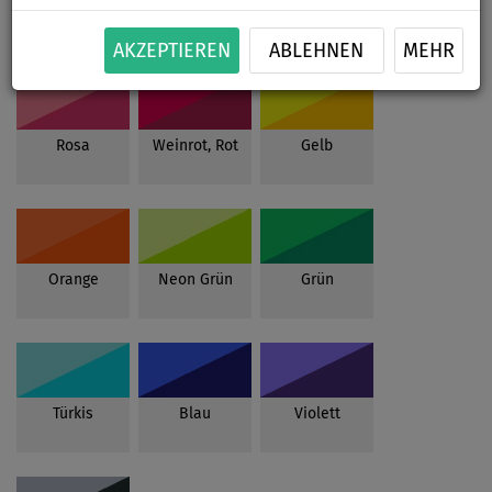
AKZEPTIEREN
ABLEHNEN
MEHR
Rosa
Weinrot, Rot
Gelb
Orange
Neon Grün
Grün
Türkis
Blau
Violett