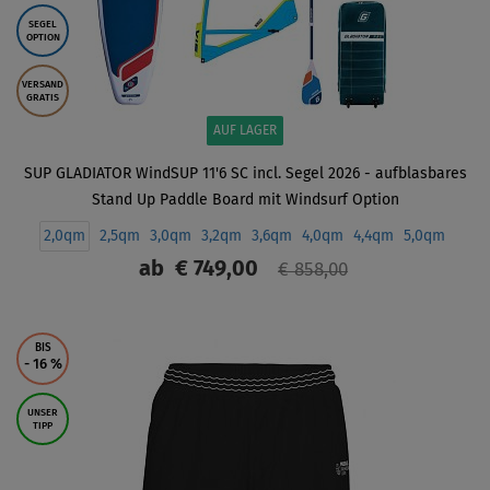
SEGEL
OPTION
VERSAND
GRATIS
AUF LAGER
SUP GLADIATOR WindSUP 11'6 SC incl. Segel 2026 - aufblasbares
Stand Up Paddle Board mit Windsurf Option
2,0qm
2,5qm
3,0qm
3,2qm
3,6qm
4,0qm
4,4qm
5,0qm
ab
€ 749,00
€ 858,00
ANZEIGEN
BIS
- 16
%
UNSER
TIPP