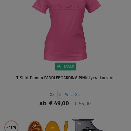
AUF LAGER
T-Shirt Damen PADDLEBOARDING PINK Lycra kurzarm
XS
S
M
L
XL
ab
€ 49,00
€ 55,00
ANZEIGEN
- 11
%