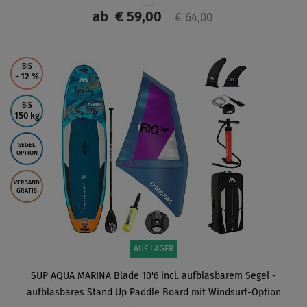
ab
€ 59,00
€ 64,00
ANZEIGEN
BIS
- 12
%
BIS
150 kg
SEGEL
OPTION
VERSAND
GRATIS
AUF LAGER
SUP AQUA MARINA Blade 10'6 incl. aufblasbarem Segel -
aufblasbares Stand Up Paddle Board mit Windsurf-Option