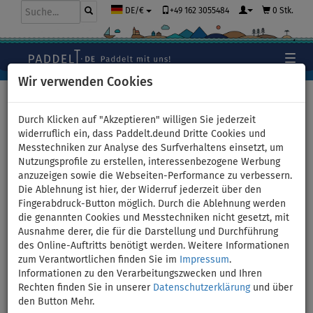
+49 162 3055484
0 Stk.
DE/€
Wir verwenden Cookies
Hauptseite
>
Paddelt in eurer Lieblingsfarbe
Durch Klicken auf "Akzeptieren" willigen Sie jederzeit
widerruflich ein, dass Paddelt.deund Dritte Cookies und
Messtechniken zur Analyse des Surfverhaltens einsetzt, um
Paddelt in eurer
Nutzungsprofile zu erstellen, interessenbezogene Werbung
anzuzeigen sowie die Webseiten-Performance zu verbessern.
Lieblingsfarbe
Die Ablehnung ist hier, der Widerruf jederzeit über den
Fingerabdruck-Button möglich. Durch die Ablehnung werden
Wählt ein SUP-Board entsprechend eurer Bedürfnisse aus und
die genannten Cookies und Messtechniken nicht gesetzt, mit
fügt ein Paddel, passende Kleidung und Zubehör hinzu, um alles
Ausnahme derer, die für die Darstellung und Durchführung
perfekt aufeinander abzustimmen!
des Online-Auftritts benötigt werden. Weitere Informationen
zum Verantwortlichen finden Sie im
Impressum
.
Informationen zu den Verarbeitungszwecken und Ihren
Rechten finden Sie in unserer
Datenschutzerklärung
und über
den Button Mehr.