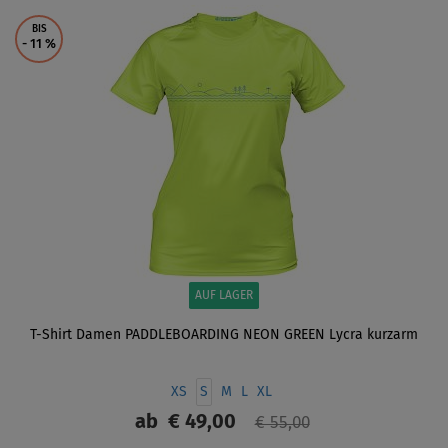
ANZEIGEN
BIS
- 11
%
AUF LAGER
T-Shirt Damen PADDLEBOARDING NEON GREEN Lycra kurzarm
XS
S
M
L
XL
ab
€ 49,00
€ 55,00