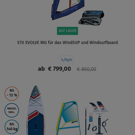
AUF LAGER
STX EVOLVE RIG für das WindSUP und Windsurfboard
4,9qm
ab
€ 799,00
€ 860,00
ANZEIGEN
BIS
- 13
%
PADDEL
INKL.
BIS
140 kg