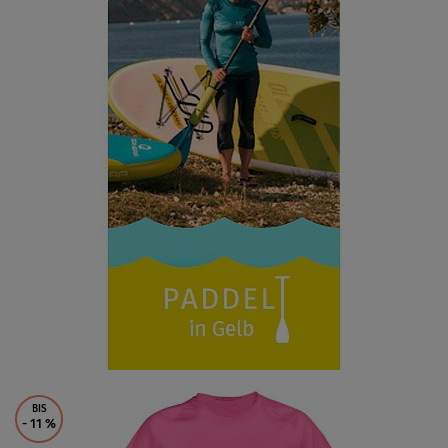
BIS
- 11
%