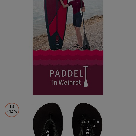
BIS
- 12
%