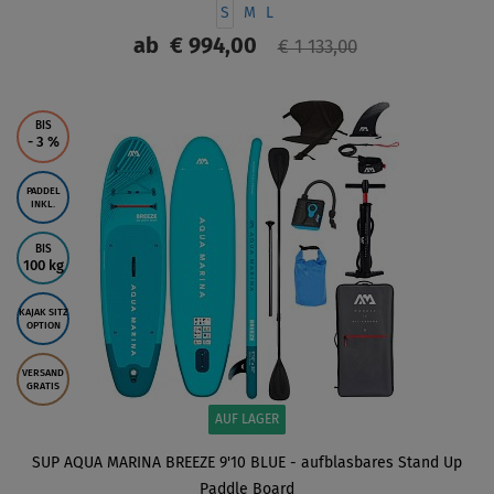
S
M
L
ab
€ 994,00
€ 1 133,00
ANZEIGEN
BIS
- 3
%
PADDEL
INKL.
BIS
100 kg
KAJAK SITZ
OPTION
VERSAND
GRATIS
AUF LAGER
SUP AQUA MARINA BREEZE 9'10 BLUE - aufblasbares Stand Up
Paddle Board