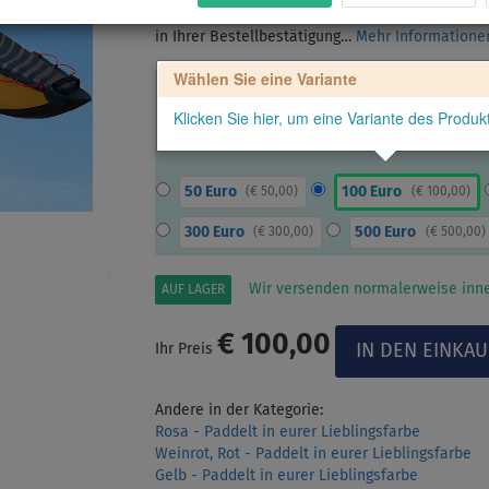
„Banküberweisung“ und überweisen Sie den ge
in Ihrer Bestellbestätigung…
Mehr Information
Wählen Sie eine Variante
Klicken Sie hier, um eine Variante des Produ
50 Euro
100 Euro
(
€ 50,00
)
(
€ 100,00
)
300 Euro
500 Euro
(
€ 300,00
)
(
€ 500,00
)
Wir versenden normalerweise inne
AUF LAGER
€ 100,00
Ihr Preis
Andere in der Kategorie:
Rosa - Paddelt in eurer Lieblingsfarbe
Weinrot, Rot - Paddelt in eurer Lieblingsfarbe
Gelb - Paddelt in eurer Lieblingsfarbe