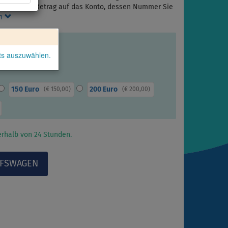
wünschten Betrag auf das Konto, dessen Nummer Sie
en
kts auszuwählen.
150 Euro
200 Euro
(
€ 150,00
)
(
€ 200,00
)
rhalb von 24 Stunden.