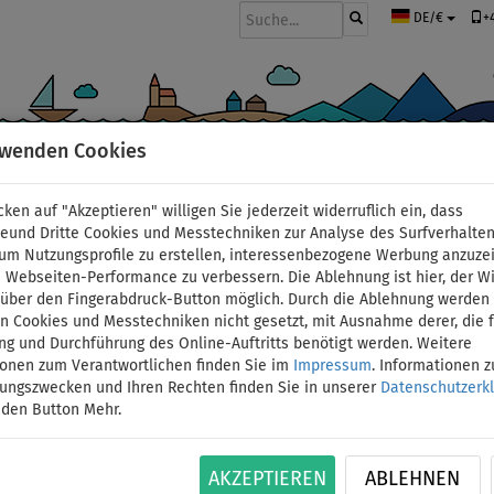
+
DE/€
rwenden Cookies
BOOTE UND MOTOREN
PADDEL
SEGEL
BEKLEIDUNG
ZUBEHÖ
cken auf "Akzeptieren" willigen Sie jederzeit widerruflich ein, dass
deund Dritte Cookies und Messtechniken zur Analyse des Surfverhalte
 um Nutzungsprofile zu erstellen, interessenbezogene Werbung anzuze
 Webseiten-Performance zu verbessern. Die Ablehnung ist hier, der W
Geschenkgutschein für
t über den Fingerabdruck-Button möglich. Durch die Ablehnung werden 
 Cookies und Messtechniken nicht gesetzt, mit Ausnahme derer, die f
ng und Durchführung des Online-Auftritts benötigt werden. Weitere
bei PADDELT.DE - Wert:
ionen zum Verantwortlichen finden Sie im
Impressum
. Informationen 
tungszwecken und Ihren Rechten finden Sie in unserer
Datenschutzerk
 den Button Mehr.
ID: 12351391423
Sie suchen ein besonderes Geschenk, möchten
AKZEPTIEREN
ABLEHNEN
Sie den Geschenkgutschein in den Warenkorb. W