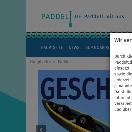
Wir ve
HAUPTSEITE
NEWS
SUP BOARDS
KAJAKS
Durch Kli
Hauptseite
>
Paddel
Paddelt.
einsetzt,
sowie die
jederzei
genannten
Darstellu
Informat
Verarbei
und über