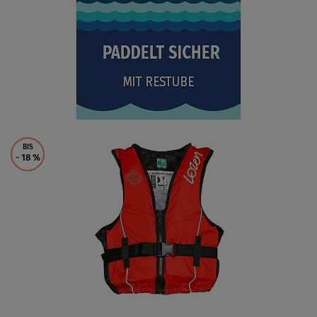
BIS
- 18
%