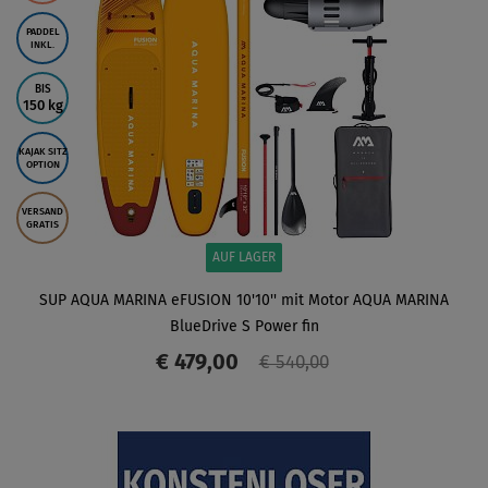
PADDEL
INKL.
BIS
150 kg
KAJAK SITZ
OPTION
VERSAND
GRATIS
AUF LAGER
SUP AQUA MARINA eFUSION 10'10'' mit Motor AQUA MARINA
BlueDrive S Power fin
€ 479,00
€ 540,00
ANZEIGEN