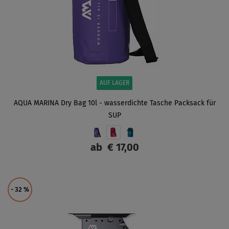
AUF LAGER
AQUA MARINA Dry Bag 10l - wasserdichte Tasche Packsack für
SUP
ab
€ 17,00
ANZEIGEN
- 32
%