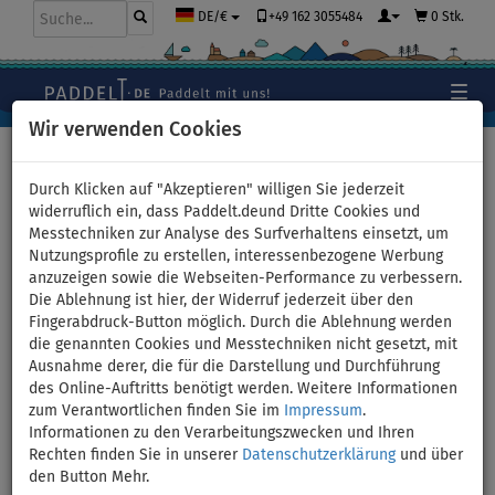
+49 162 3055484
0 Stk.
DE/€
Wir verwenden Cookies
Hauptseite
>
Zubehör
Durch Klicken auf "Akzeptieren" willigen Sie jederzeit
widerruflich ein, dass Paddelt.deund Dritte Cookies und
Messtechniken zur Analyse des Surfverhaltens einsetzt, um
Zubehör für SUP-Boards,
Nutzungsprofile zu erstellen, interessenbezogene Werbung
anzuzeigen sowie die Webseiten-Performance zu verbessern.
Kajaks
Die Ablehnung ist hier, der Widerruf jederzeit über den
Fingerabdruck-Button möglich. Durch die Ablehnung werden
Paddelt in eurer Lieblingsfarbe. Klickt auf die gewünschte Farbe:
die genannten Cookies und Messtechniken nicht gesetzt, mit
Ausnahme derer, die für die Darstellung und Durchführung
des Online-Auftritts benötigt werden. Weitere Informationen
zum Verantwortlichen finden Sie im
Impressum
.
Informationen zu den Verarbeitungszwecken und Ihren
Rechten finden Sie in unserer
Datenschutzerklärung
und über
den Button Mehr.