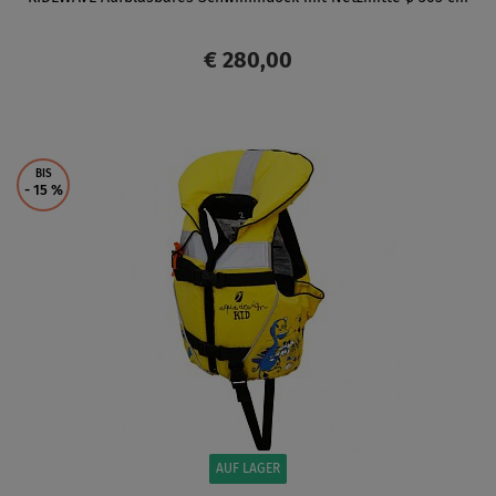
€ 280,00
ANZEIGEN
BIS
- 15
%
AUF LAGER