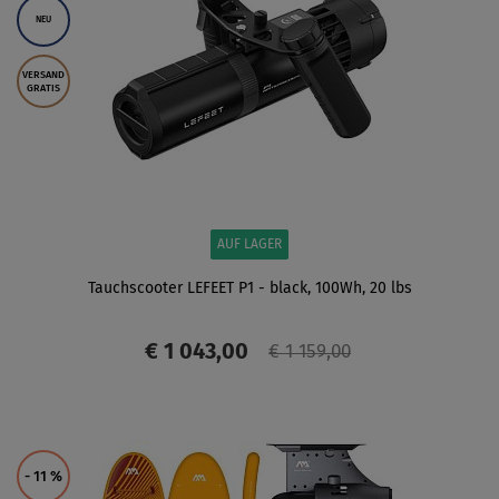
NEU
VERSAND
GRATIS
AUF LAGER
Tauchscooter LEFEET P1 - black, 100Wh, 20 lbs
€ 1 043,00
€ 1 159,00
ANZEIGEN
- 11
%