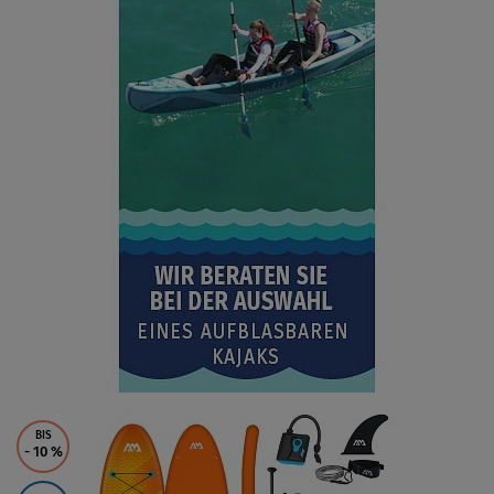
BIS
- 10
%