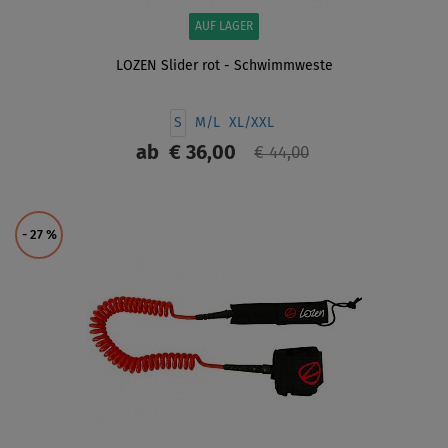
AUF LAGER
LOZEN Slider rot - Schwimmweste
S
M/L
XL/XXL
ab
€ 36,00
€ 44,00
ANZEIGEN
- 27
%