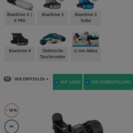
BlueDrive X /
BlueDrive S
BlueDrive S
X PRO
Turbo
BlueDrive K
Elektrische
Li-Ion-Akkus
Tauchscooter
WIR EMPFEHLEN
17
AUF LAGER
ZUR VORBESTELLUNG
- 10
%
NEU