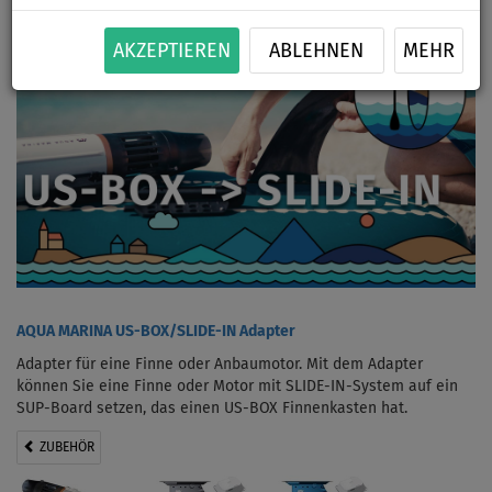
AKZEPTIEREN
ABLEHNEN
MEHR
AQUA MARINA US-BOX/SLIDE-IN Adapter
Adapter für eine Finne oder Anbaumotor. Mit dem Adapter
können Sie eine Finne oder Motor mit SLIDE-IN-System auf ein
SUP-Board setzen, das einen US-BOX Finnenkasten hat.
ZUBEHÖR