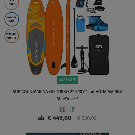
- 10
%
PADDEL
INKL.
VERSAND
GRATIS
AUF LAGER
SUP AQUA MARINA GO TURBO 320 10'6'' mit AQUA MARINA
BlueDrive S
ab
€ 449,00
€ 500,00
ANZEIGEN