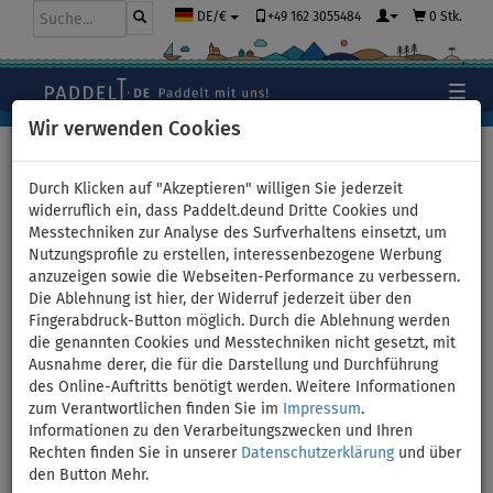
+49 162 3055484
0 Stk.
DE/€
Wir verwenden Cookies
Hauptseite
>
Zubehör
>
Motoren für SUPs, Kajaks
Durch Klicken auf "Akzeptieren" willigen Sie jederzeit
widerruflich ein, dass Paddelt.deund Dritte Cookies und
Messtechniken zur Analyse des Surfverhaltens einsetzt, um
Nutzungsprofile zu erstellen, interessenbezogene Werbung
Elektromotoren für SUP-
anzuzeigen sowie die Webseiten-Performance zu verbessern.
Die Ablehnung ist hier, der Widerruf jederzeit über den
Boards und Kajaks,
Fingerabdruck-Button möglich. Durch die Ablehnung werden
die genannten Cookies und Messtechniken nicht gesetzt, mit
Tauchscooter
Ausnahme derer, die für die Darstellung und Durchführung
des Online-Auftritts benötigt werden. Weitere Informationen
zum Verantwortlichen finden Sie im
Impressum
.
Informationen zu den Verarbeitungszwecken und Ihren
Rechten finden Sie in unserer
Datenschutzerklärung
und über
den Button Mehr.