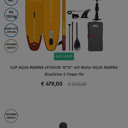
INKL.
BIS
150 kg
KAJAK SITZ
OPTION
VERSAND
GRATIS
AUF LAGER
SUP AQUA MARINA eFUSION 10'10'' mit Motor AQUA MARINA
BlueDrive S Power fin
€ 479,00
€ 540,00
ANZEIGEN
VERSAND
GRATIS