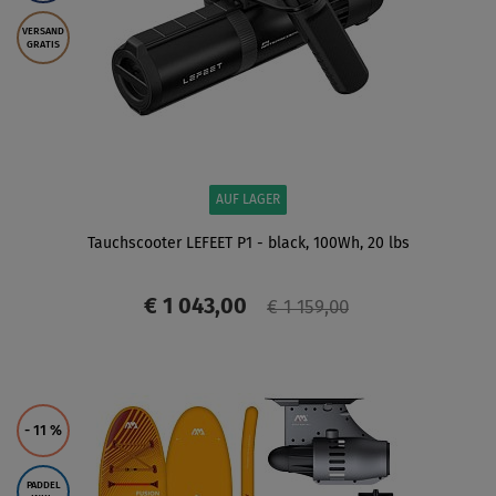
VERSAND
GRATIS
AUF LAGER
Tauchscooter LEFEET P1 - black, 100Wh, 20 lbs
€ 1 043,00
€ 1 159,00
ANZEIGEN
- 11
%
PADDEL