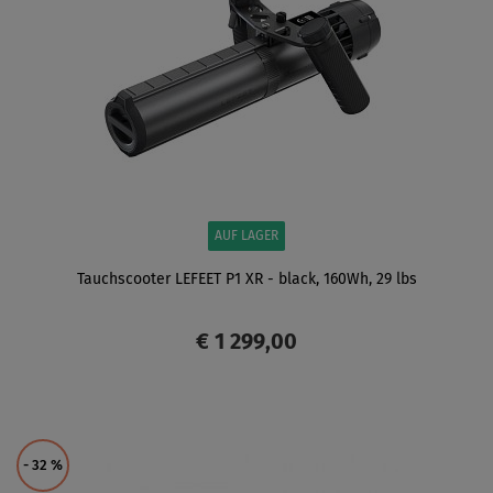
AUF LAGER
Tauchscooter LEFEET P1 XR - black, 160Wh, 29 lbs
€ 1 299,00
ANZEIGEN
- 32
%