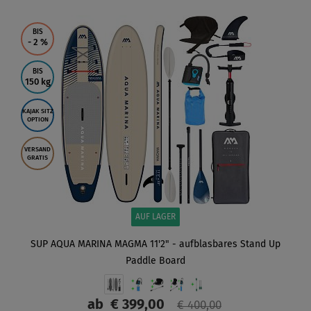
BIS
- 2
%
BIS
150 kg
KAJAK SITZ
OPTION
VERSAND
GRATIS
AUF LAGER
SUP AQUA MARINA MAGMA 11'2" - aufblasbares Stand Up
Paddle Board
ab
€ 399,00
€ 400,00