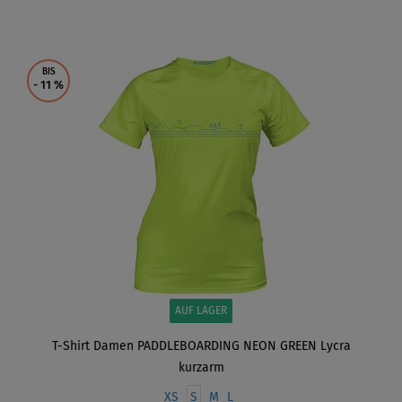
ANZEIGEN
BIS
- 11
%
AUF LAGER
T-Shirt Damen PADDLEBOARDING NEON GREEN Lycra
kurzarm
XS
S
M
L