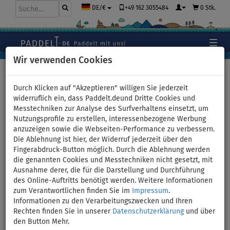
+49 162 3055484
0 Stk.
DE/€
Wir verwenden Cookies
Hauptseite
>
Kajaks und Kanus
>
Kanus
Durch Klicken auf "Akzeptieren" willigen Sie jederzeit
widerruflich ein, dass Paddelt.deund Dritte Cookies und
Messtechniken zur Analyse des Surfverhaltens einsetzt, um
Kanu AQUA MARINA
Nutzungsprofile zu erstellen, interessenbezogene Werbung
anzuzeigen sowie die Webseiten-Performance zu verbessern.
Tomahawk AIR-C -
Die Ablehnung ist hier, der Widerruf jederzeit über den
Fingerabdruck-Button möglich. Durch die Ablehnung werden
aufblasbares Kanu 3-
die genannten Cookies und Messtechniken nicht gesetzt, mit
Ausnahme derer, die für die Darstellung und Durchführung
Personen - Variante: ohne
des Online-Auftritts benötigt werden. Weitere Informationen
zum Verantwortlichen finden Sie im
Impressum
.
Paddel
Informationen zu den Verarbeitungszwecken und Ihren
Rechten finden Sie in unserer
Datenschutzerklärung
und über
den Button Mehr.
VERSAND