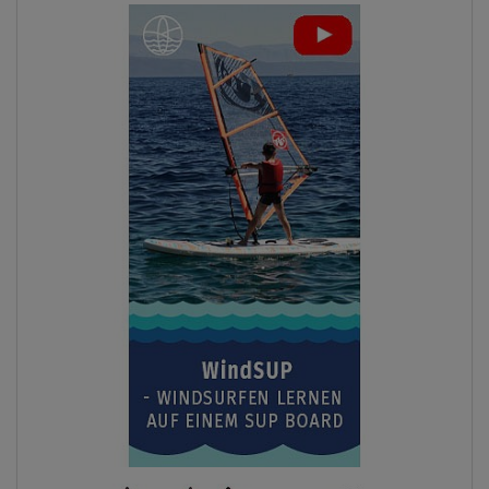
Previous
Next
BIS
- 8
%
UNSER
TIPP
AUF LAGER
Leggins Damen ¾ PADDLEBOARDING WHITE/BLUE
36
38
40
42
44
ab
€ 61,00
€ 66,00