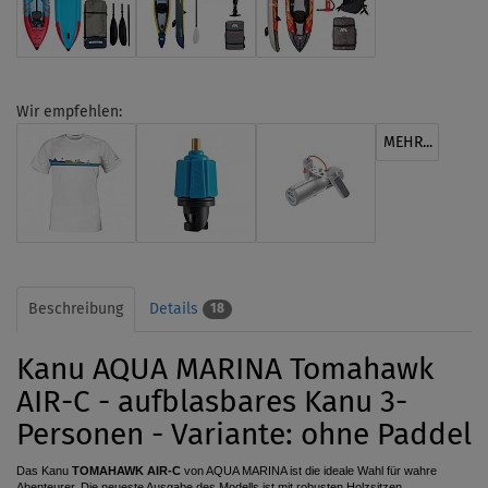
Wir empfehlen:
MEHR...
Beschreibung
Details
18
Kanu AQUA MARINA Tomahawk
AIR-C - aufblasbares Kanu 3-
Personen - Variante: ohne Paddel
Das Kanu
TOMAHAWK AIR-C
von AQUA MARINA ist die ideale Wahl für wahre
Abenteurer. Die neueste Ausgabe des Modells ist mit robusten Holzsitzen