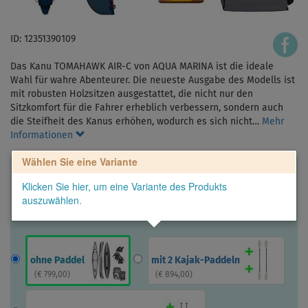
ID: 12351390109
Das Kanu TOMAHAWK AIR-C von AQUA MARINA ist die ideale
Wahl für wahre Abenteurer. Die neueste Ausgabe des Modells ist
mit robusten Holzsitzen ausgestattet, die nicht nur den
Sitzkomfort für die Fahrer erheblich verbessern, sondern auch
die Steifheit des Kanus erhöhen, wodurch es sich nicht…
Mehr
Informationen
Wählen Sie eine Variante
Klicken Sie hier, um eine Variante des Produkts
auszuwählen.
ohne Paddel
mit 2 Kajak-Paddeln
(
€ 799,00
)
(
€ 894,00
)