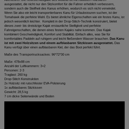
ausgestattet, die nicht nur den Sitzkomfort für die Fahrer erheblich verbessern,
sondern auch die Steifheit des Kanus erhöhen, wodurch es sich nicht verwindet.
Wenn Sie also ein leicht transportierbares Kanu für Urlaubstouren suchen, ist der
Tomahawk die perfekte Wahl. Es bietet ähnliche Eigenschaften wie ein festes Kanu, ist
jedoch wesentlich leichter.
Komplett in der Drop-Stitch-Technik konstruiert, bietet
dieses zwei- bis dreisitzige Kajak erstaunliche Steifigkeit und perfekte
Fahreigenschaften, die denen eines festen Kajaks nahe kommen. Das Kajak
kombiniert Geschwindigkeit, Komfort und Stabilität. Einfach alles, was Sie für
komfortables Paddeln auf ruhigem und leicht fließendem Wasser brauchen.
Das Kanu
ist mit zwei Holzsitzen und einem aufblasbaren Sitzkissen ausgestattet.
Das
Kanu verfügt über einen aufblasbaren Kiel, der das Boot perfekt führt.
Maße des Transportrucksackes: 96*72*30
cm
Maße: 478x88 cm
Anzahl der Luftkammern: 3+2
Personen: 2-3
Traglast: 260 kg
Drop-Stitch Konstruktion
2x Holzsitz mit rutschfester EVA-Polsterung
1x aufblasbares Sitzkissen
Gewicht: 28,5 kg
7 cm dicke Seitenwände und Boden