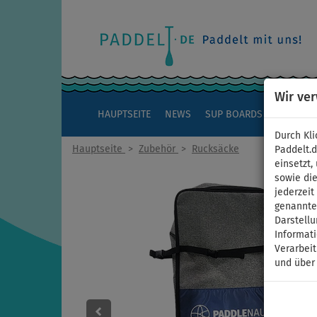
Wir ve
HAUPTSEITE
NEWS
SUP BOARDS
KAJAKS
Durch Kli
Hauptseite
>
Zubehör
>
Rucksäcke
Paddelt.
einsetzt,
sowie die
jederzei
genannten
Darstellu
Informat
Verarbei
und über