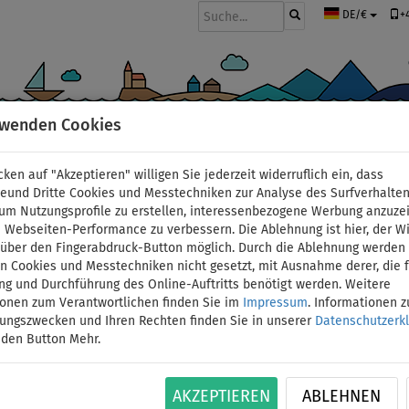
+
DE/€
rwenden Cookies
BOOTE UND MOTOREN
PADDEL
SEGEL
BEKLEIDUNG
ZUBEHÖ
cken auf "Akzeptieren" willigen Sie jederzeit widerruflich ein, dass
deund Dritte Cookies und Messtechniken zur Analyse des Surfverhalte
 um Nutzungsprofile zu erstellen, interessenbezogene Werbung anzuze
 Webseiten-Performance zu verbessern. Die Ablehnung ist hier, der W
PADDLENAUT Rucksack
t über den Fingerabdruck-Button möglich. Durch die Ablehnung werden 
 Cookies und Messtechniken nicht gesetzt, mit Ausnahme derer, die f
ng und Durchführung des Online-Auftritts benötigt werden. Weitere
ionen zum Verantwortlichen finden Sie im
Impressum
. Informationen 
ID: 12351392091
tungszwecken und Ihren Rechten finden Sie in unserer
Datenschutzerk
 den Button Mehr.
Robuster Rucksack mit Reißverschluss zum Tran
Volumen: 94 l - Ergonomisch geformte und gut ge
und horizontalen Transport. - Innerer Spanngurt
AKZEPTIEREN
ABLEHNEN
zusätzlichem Zubehör…
Mehr Informationen