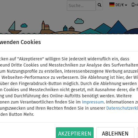
+
DE/€
rwenden Cookies
BOOTE UND MOTOREN
PADDEL
SEGEL
BEKLEIDUNG
ZUBEHÖ
cken auf "Akzeptieren" willigen Sie jederzeit widerruflich ein, dass
>
Schwimmwesten
deund Dritte Cookies und Messtechniken zur Analyse des Surfverhalte
 um Nutzungsprofile zu erstellen, interessenbezogene Werbung anzuze
 Webseiten-Performance zu verbessern. Die Ablehnung ist hier, der W
AQUADESIGN Piko 100
t über den Fingerabdruck-Button möglich. Durch die Ablehnung werden 
 Cookies und Messtechniken nicht gesetzt, mit Ausnahme derer, die f
ng und Durchführung des Online-Auftritts benötigt werden. Weitere
- Größe: T1
ionen zum Verantwortlichen finden Sie im
Impressum
. Informationen 
tungszwecken und Ihren Rechten finden Sie in unserer
Datenschutzerk
BIS
 den Button Mehr.
ID: 12351387395
-15
%
Kinderschwimmweste in drei Größen, für Kinder 
AKZEPTIEREN
ABLEHNEN
Beingurt. Ebenfalls enthalten sind große und si