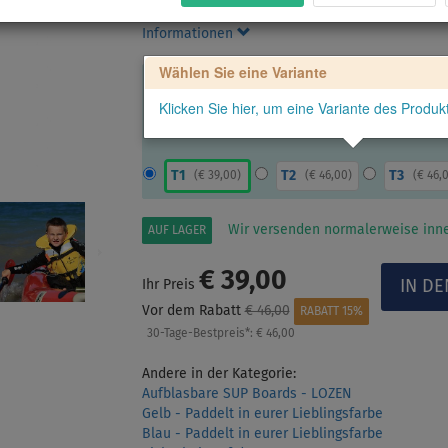
Trillerpfeife. Die Weste ist als Rettungsweste 
Informationen
Wählen Sie eine Variante
Klicken Sie hier, um eine Variante des Produ
T1
T2
T3
(
€ 39,00
)
(
€ 46,00
)
(
€ 46,
Wir versenden normalerweise inne
AUF LAGER
€ 39,00
Ihr Preis
Vor dem Rabatt
€ 46,00
RABATT 15%
30-Tage-Bestpreis*:
€ 46,00
Andere in der Kategorie:
Aufblasbare SUP Boards - LOZEN
Gelb - Paddelt in eurer Lieblingsfarbe
Blau - Paddelt in eurer Lieblingsfarbe