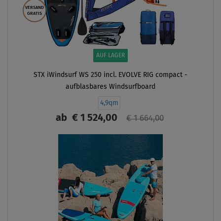
VERSAND
GRATIS
AUF LAGER
STX iWindsurf WS 250 incl. EVOLVE RIG compact -
aufblasbares Windsurfboard
4,9qm
ab
€ 1 524,00
€ 1 664,00
ANZEIGEN