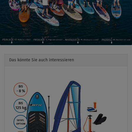
Das könnte Sie auch interessieren
Previous
Next
BIS
- 8
%
BIS
125 kg
SEGEL
OPTION