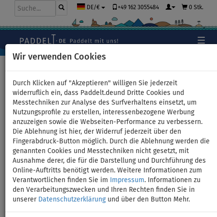
+49 162 3055484
0 Stk.
DE/€
Wir verwenden Cookies
Hauptseite
>
Kontaktieren Sie uns
Durch Klicken auf "Akzeptieren" willigen Sie jederzeit
widerruflich ein, dass Paddelt.deund Dritte Cookies und
Messtechniken zur Analyse des Surfverhaltens einsetzt, um
Kontaktieren Sie uns
Nutzungsprofile zu erstellen, interessenbezogene Werbung
anzuzeigen sowie die Webseiten-Performance zu verbessern.
Die Ablehnung ist hier, der Widerruf jederzeit über den
Fingerabdruck-Button möglich. Durch die Ablehnung werden die
genannten Cookies und Messtechniken nicht gesetzt, mit
Ausnahme derer, die für die Darstellung und Durchführung des
Online-Auftritts benötigt werden. Weitere Informationen zum
Verantwortlichen finden Sie im
Impressum
. Informationen zu
IMPRESSUM
VERSAND UND BEZAHLUNG
den Verarbeitungszwecken und Ihren Rechten finden Sie in
unserer
Datenschutzerklärung
und über den Button Mehr.
ALLGEMEINE GESCHÄFTSBEDINGUNGEN
WIDERRUFSRECHT