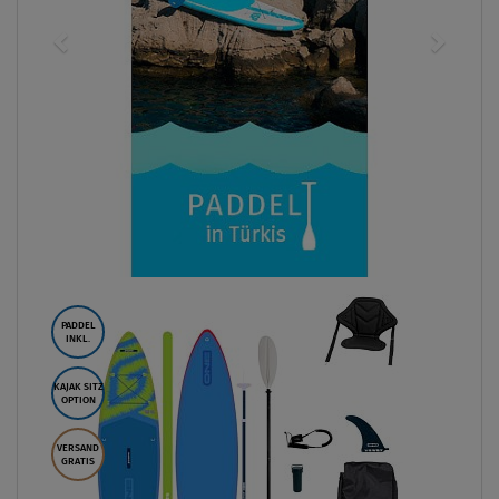
PADDEL
INKL.
KAJAK SITZ
OPTION
VERSAND
GRATIS