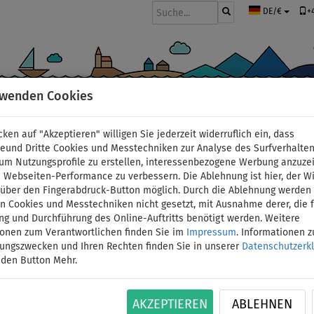
+
DE/€
rwenden Cookies
BOOTE UND MOTOREN
PADDEL
SEGEL
BEKLEIDUNG
ZUBEHÖ
cken auf "Akzeptieren" willigen Sie jederzeit widerruflich ein, dass
deund Dritte Cookies und Messtechniken zur Analyse des Surfverhalte
 um Nutzungsprofile zu erstellen, interessenbezogene Werbung anzuze
 Webseiten-Performance zu verbessern. Die Ablehnung ist hier, der W
- ABSTRACT
t über den Fingerabdruck-Button möglich. Durch die Ablehnung werden 
 Cookies und Messtechniken nicht gesetzt, mit Ausnahme derer, die f
ng und Durchführung des Online-Auftritts benötigt werden. Weitere
 Marke der französischen Firma MOOVING SARL, die eine stilvolle und
ionen zum Verantwortlichen finden Sie im
Impressum
. Informationen 
s auf den Markt gebracht hat. Zu diesem Unternehmen gehören auch d
tungszwecken und Ihren Rechten finden Sie in unserer
Datenschutzerk
 den Button Mehr.
WIR EM
0
AKZEPTIEREN
ABLEHNEN