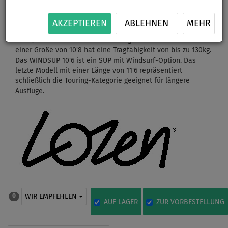
aufblasbare SUP Bords zu sehr erschwinglichen Preisen. Die
Produktlinie beginnt mit einem Junior-/Damen-SUP mit
AKZEPTIEREN
ABLEHNEN
MEHR
einer Tragfähigkeit von bis zu 70kg. Es folgt die Allround-
Serie, d.h. universelle Boards. Das größte Familien-SUP mit
einer Größe von 10'8 hat eine Tragfähigkeit von bis zu 130kg.
Das WINDSUP 10'6 ist ein SUP mit Windsurf-Option. Das
letzte Modell mit einer Länge von 11'6 repräsentiert
schließlich die Touring-Kategorie geeignet für längere
Ausflüge.
WIR EMPFEHLEN
0
AUF LAGER
ZUR VORBESTELLUNG