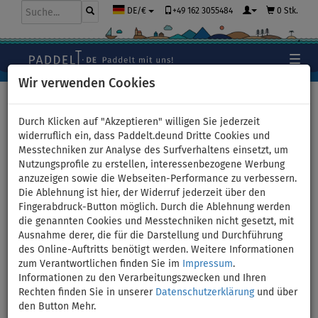
+49 162 3055484
0 Stk.
DE/€
Wir verwenden Cookies
Hauptseite
>
Stand Up Paddle Boards
>
LOZEN
Durch Klicken auf "Akzeptieren" willigen Sie jederzeit
widerruflich ein, dass Paddelt.deund Dritte Cookies und
Messtechniken zur Analyse des Surfverhaltens einsetzt, um
Aufblasbare SUP Boards -
Nutzungsprofile zu erstellen, interessenbezogene Werbung
anzuzeigen sowie die Webseiten-Performance zu verbessern.
LOZEN
Die Ablehnung ist hier, der Widerruf jederzeit über den
Fingerabdruck-Button möglich. Durch die Ablehnung werden
die genannten Cookies und Messtechniken nicht gesetzt, mit
Ausnahme derer, die für die Darstellung und Durchführung
des Online-Auftritts benötigt werden. Weitere Informationen
zum Verantwortlichen finden Sie im
Impressum
.
Informationen zu den Verarbeitungszwecken und Ihren
Rechten finden Sie in unserer
Datenschutzerklärung
und über
den Button Mehr.
Die französische Marke LOZEN produziert hochwertige