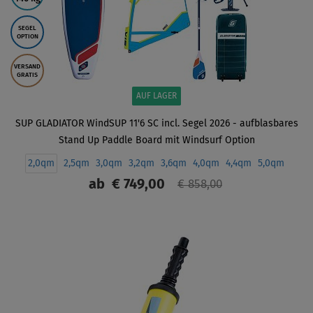
SEGEL
OPTION
VERSAND
GRATIS
AUF LAGER
SUP GLADIATOR WindSUP 11'6 SC incl. Segel 2026 - aufblasbares
Stand Up Paddle Board mit Windsurf Option
2,0qm
2,5qm
3,0qm
3,2qm
3,6qm
4,0qm
4,4qm
5,0qm
ab
€ 749,00
€ 858,00
ANZEIGEN