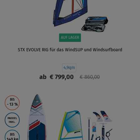
AUF LAGER
STX EVOLVE RIG für das WindSUP und Windsurfboard
4,9qm
ab
€ 799,00
€ 860,00
ANZEIGEN
BIS
- 13
%
PADDEL
INKL.
BIS
140 kg