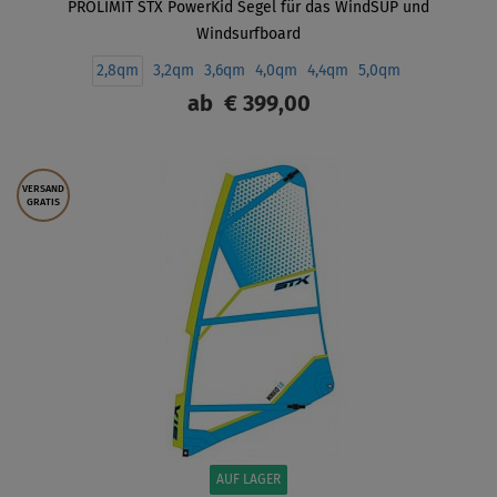
PROLIMIT STX PowerKid Segel für das WindSUP und
Windsurfboard
2,8qm
3,2qm
3,6qm
4,0qm
4,4qm
5,0qm
ab
€ 399,00
ANZEIGEN
VERSAND
GRATIS
AUF LAGER