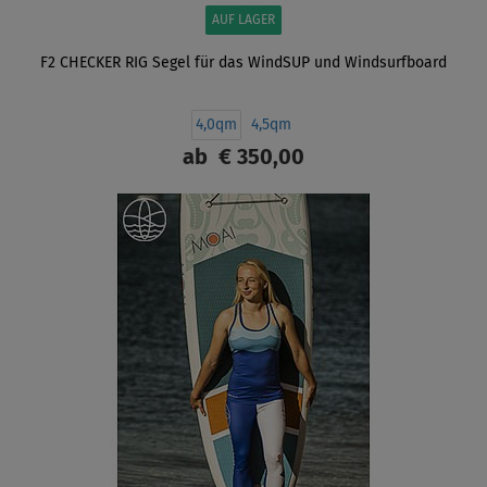
AUF LAGER
F2 CHECKER RIG Segel für das WindSUP und Windsurfboard
4,0qm
4,5qm
ab
€ 350,00
ANZEIGEN