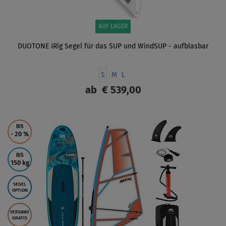
AUF LAGER
DUOTONE iRig Segel für das SUP und WindSUP - aufblasbar
S
M
L
ab
€ 539,00
ANZEIGEN
BIS
- 20
%
BIS
150 kg
SEGEL
OPTION
VERSAND
GRATIS