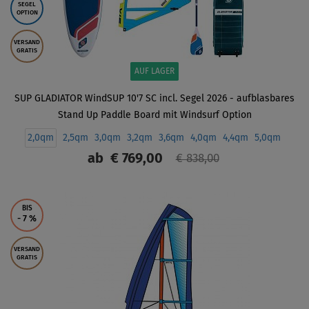
SEGEL
OPTION
VERSAND
GRATIS
AUF LAGER
SUP GLADIATOR WindSUP 10'7 SC incl. Segel 2026 - aufblasbares
Stand Up Paddle Board mit Windsurf Option
2,0qm
2,5qm
3,0qm
3,2qm
3,6qm
4,0qm
4,4qm
5,0qm
ab
€ 769,00
€ 838,00
ANZEIGEN
BIS
- 7
%
VERSAND
GRATIS