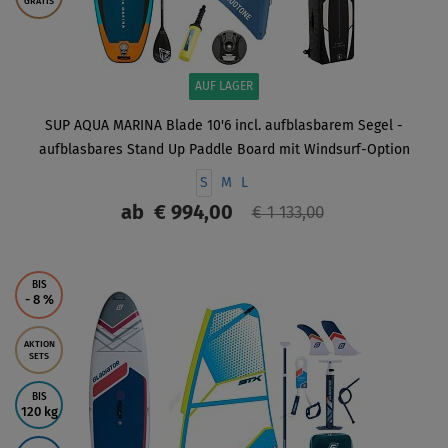
GRATIS
AUF LAGER
SUP AQUA MARINA Blade 10'6 incl. aufblasbarem Segel -
aufblasbares Stand Up Paddle Board mit Windsurf-Option
S
M
L
ab
€ 994,00
€ 1 133,00
ANZEIGEN
BIS
- 8
%
AKTION
SETS
BIS
120 kg