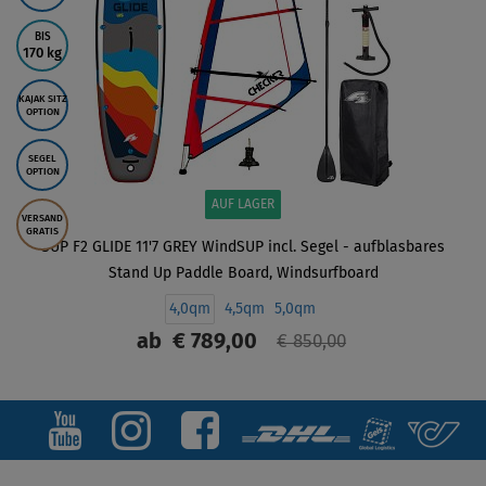
BIS
170 kg
KAJAK SITZ
OPTION
SEGEL
OPTION
AUF LAGER
VERSAND
GRATIS
SUP F2 GLIDE 11'7 GREY WindSUP incl. Segel - aufblasbares
Stand Up Paddle Board, Windsurfboard
4,0qm
4,5qm
5,0qm
ab
€ 789,00
€ 850,00
ANZEIGEN