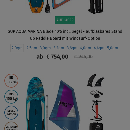
AUF LAGER
SUP AQUA MARINA Blade 10'6 incl. Segel - aufblasbares Stand
Up Paddle Board mit Windsurf-Option
2,0qm
2,5qm
3,0qm
3,2qm
3,6qm
4,0qm
4,4qm
5,0qm
ab
€ 754,00
€ 944,00
ANZEIGEN
BIS
- 12
%
BIS
150 kg
SEGEL
OPTION
VERSAND