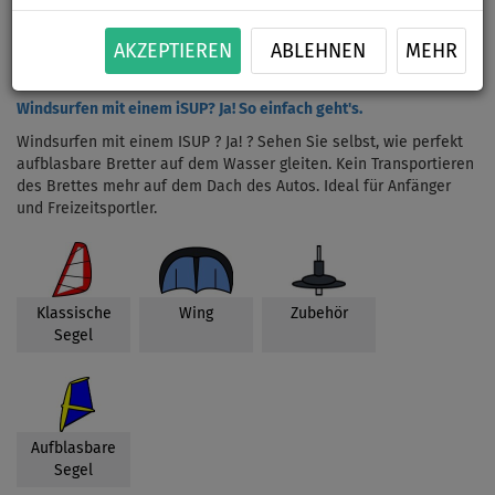
AKZEPTIEREN
ABLEHNEN
MEHR
Windsurfen mit einem iSUP? Ja! So einfach geht's.
Windsurfen mit einem ISUP ? Ja! ? Sehen Sie selbst, wie perfekt
aufblasbare Bretter auf dem Wasser gleiten. Kein Transportieren
des Brettes mehr auf dem Dach des Autos. Ideal für Anfänger
und Freizeitsportler.
Klassische
Wing
Zubehör
Segel
Aufblasbare
Segel