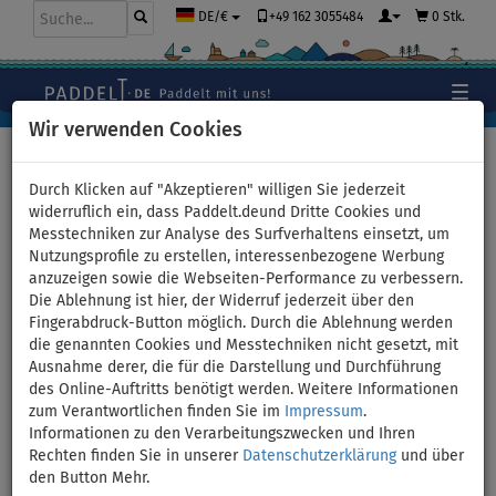
+49 162 3055484
0 Stk.
DE/€
Wir verwenden Cookies
Hauptseite
>
Segel
Durch Klicken auf "Akzeptieren" willigen Sie jederzeit
widerruflich ein, dass Paddelt.deund Dritte Cookies und
Messtechniken zur Analyse des Surfverhaltens einsetzt, um
WindSUP Board Segel
Nutzungsprofile zu erstellen, interessenbezogene Werbung
anzuzeigen sowie die Webseiten-Performance zu verbessern.
Die Ablehnung ist hier, der Widerruf jederzeit über den
Fingerabdruck-Button möglich. Durch die Ablehnung werden
die genannten Cookies und Messtechniken nicht gesetzt, mit
Ausnahme derer, die für die Darstellung und Durchführung
des Online-Auftritts benötigt werden. Weitere Informationen
zum Verantwortlichen finden Sie im
Impressum
.
Informationen zu den Verarbeitungszwecken und Ihren
Rechten finden Sie in unserer
Datenschutzerklärung
und über
den Button Mehr.