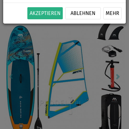
-20
%
150 kg
OPTION
GRATIS
Previous
Nex
AKZEPTIEREN
ABLEHNEN
MEHR