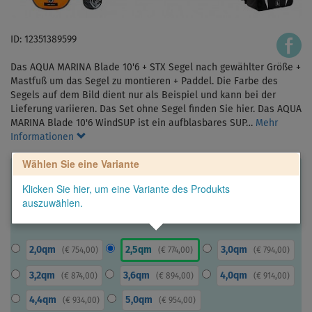
ID: 12351389599
Das AQUA MARINA Blade 10'6 + STX Segel nach gewählter Größe +
Mastfuß um das Segel zu montieren + Paddel. Die Farbe des
Segels auf dem Bild dient nur als Beispiel und kann bei der
Lieferung variieren. Das Set ohne Segel finden Sie hier. Das AQUA
MARINA Blade 10'6 WindSUP ist ein aufblasbares SUP…
Mehr
Informationen
Wählen Sie eine Variante
Klicken Sie hier, um eine Variante des Produkts
auszuwählen.
2,0qm
2,5qm
3,0qm
(
€ 754,00
)
(
€ 774,00
)
(
€ 794,00
)
3,2qm
3,6qm
4,0qm
(
€ 874,00
)
(
€ 894,00
)
(
€ 914,00
)
4,4qm
5,0qm
(
€ 934,00
)
(
€ 954,00
)