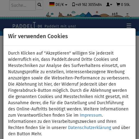
+49 162 3055484
0 Stk.
DE/€
Wir verwenden Cookies
Hauptseite
>
Segel
>
Klassische Segel
Durch Klicken auf "Akzeptieren" willigen Sie jederzeit
widerruflich ein, dass Paddelt.deund Dritte Cookies und
Messtechniken zur Analyse des Surfverhaltens einsetzt, um
SUP AQUA MARINA Blade 10'6
Nutzungsprofile zu erstellen, interessenbezogene Werbung
anzuzeigen sowie die Webseiten-Performance zu verbessern.
incl. Segel - aufblasbares
Die Ablehnung ist hier, der Widerruf jederzeit über den
Fingerabdruck-Button möglich. Durch die Ablehnung werden
Stand Up Paddle Board mit
die genannten Cookies und Messtechniken nicht gesetzt, mit
Ausnahme derer, die für die Darstellung und Durchführung
Windsurf-Option - Größe:
des Online-Auftritts benötigt werden. Weitere Informationen
zum Verantwortlichen finden Sie im
Impressum
.
2,5qm
Informationen zu den Verarbeitungszwecken und Ihren
Rechten finden Sie in unserer
Datenschutzerklärung
und über
den Button Mehr.
BIS
BIS
SEGEL
VERSAND