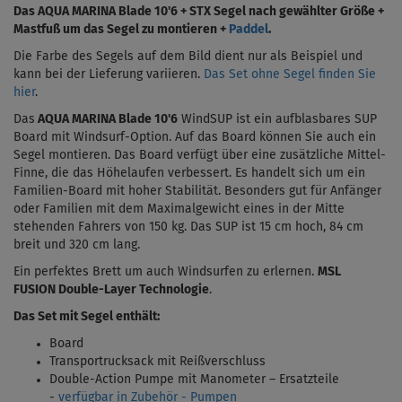
Das
AQUA MARINA Blade 10'6 + STX Segel nach gewählter Größe +
Mastfuß um das Segel zu montieren +
Paddel
.
Die Farbe des Segels auf dem Bild dient nur als Beispiel und
kann bei der Lieferung variieren.
Das Set ohne Segel finden Sie
hier
.
Das
AQUA MARINA Blade 10'6
WindSUP ist ein aufblasbares SUP
Board mit Windsurf-Option. Auf das Board können Sie auch ein
Segel montieren. Das Board verfügt über eine zusätzliche Mittel-
Finne, die das Höhelaufen verbessert. Es handelt sich um ein
Familien-Board mit hoher Stabilität. Besonders gut für Anfänger
oder Familien mit dem Maximalgewicht eines in der Mitte
stehenden Fahrers von 150 kg. Das SUP ist 15 cm hoch,
84 cm
breit und 320 cm lang.
Ein perfektes Brett um auch Windsurfen zu erlernen.
MSL
FUSION Double-Layer Technologie
.
Das Set mit Segel enthält:
Board
Transportrucksack mit Reißverschluss
Double-Action Pumpe mit Manometer – Ersatzteile
-
verfügbar in Zubehör - Pumpen