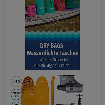
- 11
%
PADDEL
INKL.