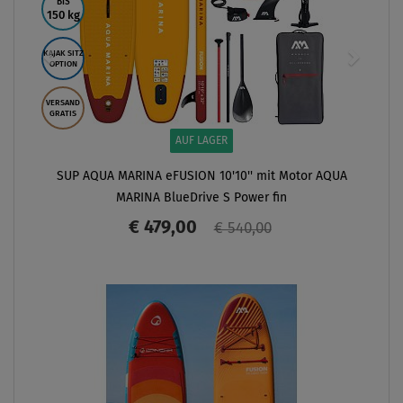
BIS
150 kg
KAJAK SITZ
OPTION
VERSAND
GRATIS
AUF LAGER
SUP AQUA MARINA eFUSION 10'10'' mit Motor AQUA
MARINA BlueDrive S Power fin
€ 479,00
€ 540,00
ANZEIGEN