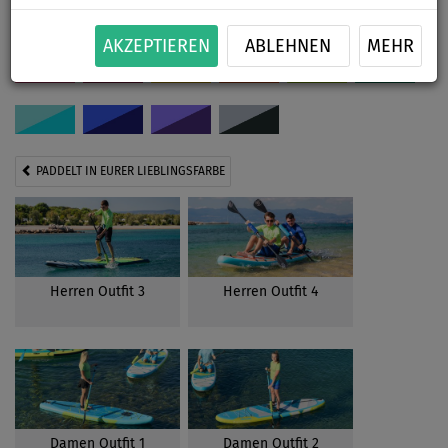
Paddelt in eurer Lieblingsfarbe. Klickt auf die gewünschte Farbe:
AKZEPTIEREN
ABLEHNEN
MEHR
PADDELT IN EURER LIEBLINGSFARBE
Herren Outfit 3
Herren Outfit 4
Damen Outfit 1
Damen Outfit 2