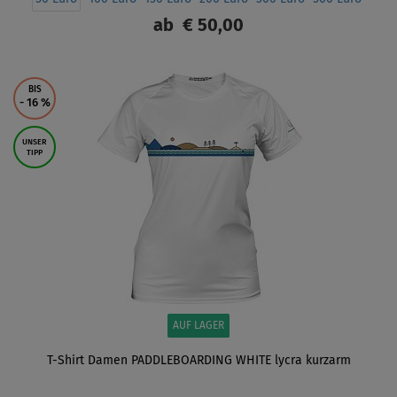
ab
€ 50,00
ANZEIGEN
BIS
- 16
%
UNSER
TIPP
AUF LAGER
T-Shirt Damen PADDLEBOARDING WHITE lycra kurzarm