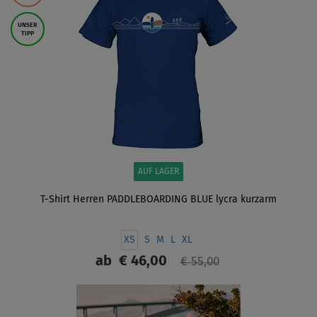
UNSER
TIPP
AUF LAGER
T-Shirt Herren PADDLEBOARDING BLUE lycra kurzarm
XS
S
M
L
XL
ab
€ 46,00
€ 55,00
ANZEIGEN