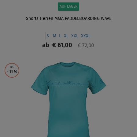
AUF LAGER
Shorts Herren MMA PADDELBOARDING WAVE
S
M
L
XL
XXL
XXXL
ab
€ 61,00
€ 72,00
ANZEIGEN
BIS
- 11
%