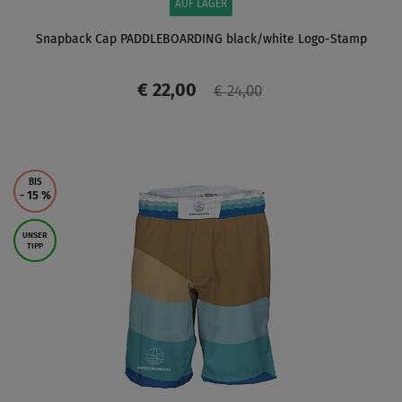
AUF LAGER
Snapback Cap PADDLEBOARDING black/white Logo-Stamp
€ 22,00
€ 24,00
ANZEIGEN
BIS
- 15
%
UNSER
TIPP