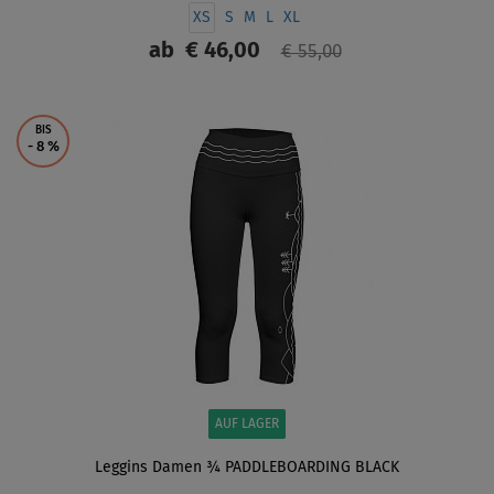
XS
S
M
L
XL
ab
€ 46,00
€ 55,00
ANZEIGEN
BIS
- 8
%
AUF LAGER
Leggins Damen ¾ PADDLEBOARDING BLACK