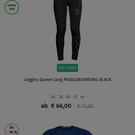
UNSER
TIPP
AUF LAGER
Leggins Damen lang PADDLEBOARDING BLACK
36
38
40
42
44
ab
€ 66,00
€ 72,00
ANZEIGEN
BIS
- 16
%