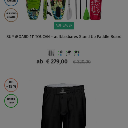
OPTION
VERSAND
GRATIS
AUF LAGER
SUP iBOARD 11' TOUCAN - aufblasbares Stand Up Paddle Board
ab
€ 279,00
€ 320,00
ANZEIGEN
BIS
- 15
%
UNSER
TIPP