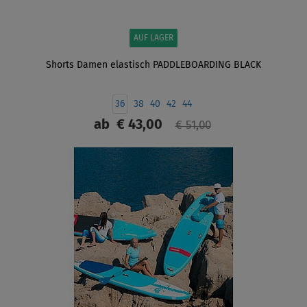
AUF LAGER
Shorts Damen elastisch PADDLEBOARDING BLACK
36
38
40
42
44
ab
€ 43,00
€ 51,00
ANZEIGEN