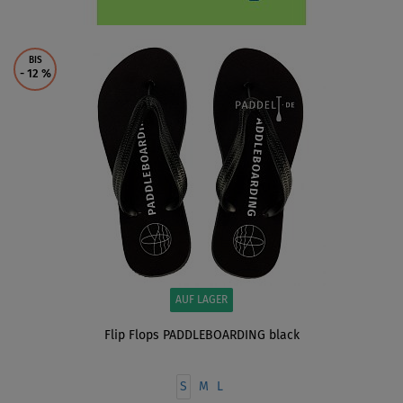
BIS
- 12
%
AUF LAGER
Flip Flops PADDLEBOARDING black
S
M
L