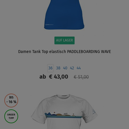
AUF LAGER
Damen Tank Top elastisch PADDLEBOARDING WAVE
36
38
40
42
44
ab
€ 43,00
€ 51,00
ANZEIGEN
BIS
- 16
%
UNSER
TIPP