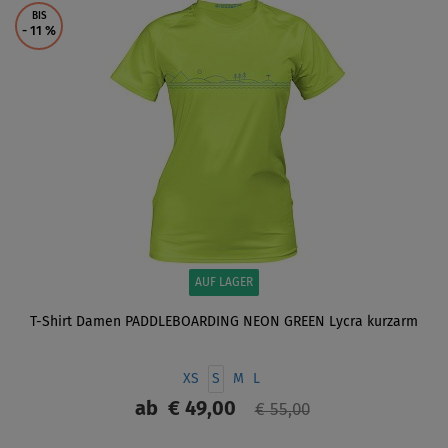
BIS
- 11
%
AUF LAGER
T-Shirt Damen PADDLEBOARDING NEON GREEN Lycra kurzarm
XS
S
M
L
ab
€ 49,00
€ 55,00