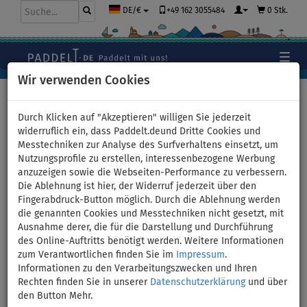
+49 162 3055484
0 Stk.
DE/€
Wir verwenden Cookies
Hauptseite
>
Paddelt in eurer Lieblingsfarbe
>
Neon Grün
Durch Klicken auf "Akzeptieren" willigen Sie jederzeit
widerruflich ein, dass Paddelt.deund Dritte Cookies und
Messtechniken zur Analyse des Surfverhaltens einsetzt, um
Nutzungsprofile zu erstellen, interessenbezogene Werbung
Neon Grün - Paddelt in eurer
anzuzeigen sowie die Webseiten-Performance zu verbessern.
Die Ablehnung ist hier, der Widerruf jederzeit über den
Lieblingsfarbe
Fingerabdruck-Button möglich. Durch die Ablehnung werden
die genannten Cookies und Messtechniken nicht gesetzt, mit
Ausnahme derer, die für die Darstellung und Durchführung
des Online-Auftritts benötigt werden. Weitere Informationen
zum Verantwortlichen finden Sie im
Impressum
.
Informationen zu den Verarbeitungszwecken und Ihren
Rechten finden Sie in unserer
Datenschutzerklärung
und über
den Button Mehr.