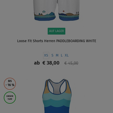
AUF LAGER
Loose Fit Shorts Herren PADDLEBOARDING WHITE
XS
S
M
L
XL
ab
€ 38,00
€ 45,00
ANZEIGEN
BIS
- 16
%
UNSER
TIPP