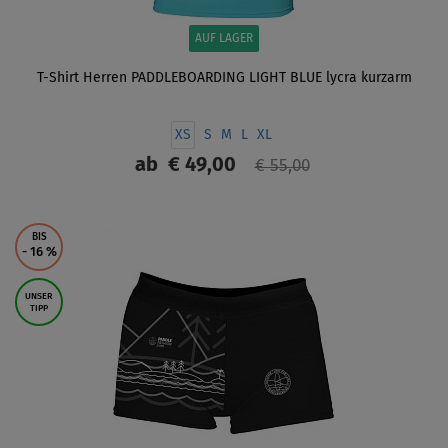
AUF LAGER
T-Shirt Herren PADDLEBOARDING LIGHT BLUE lycra kurzarm
XS
S
M
L
XL
ab
€ 49,00
€ 55,00
ANZEIGEN
BIS
- 16
%
UNSER
TIPP