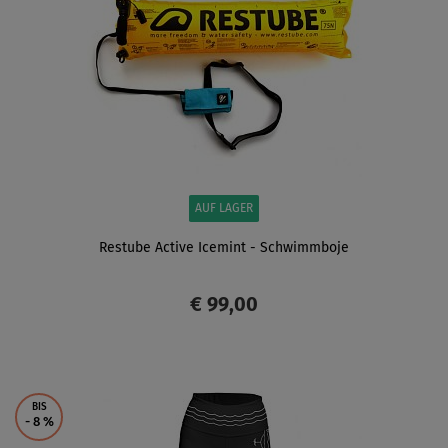
AUF LAGER
Restube Active Icemint - Schwimmboje
€ 99,00
ANZEIGEN
BIS
- 8
%