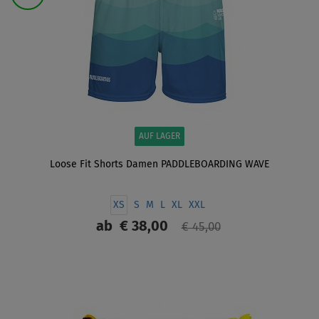
AUF LAGER
Loose Fit Shorts Damen PADDLEBOARDING WAVE
XS
S
M
L
XL
XXL
ab
€ 38,00
€ 45,00
ANZEIGEN