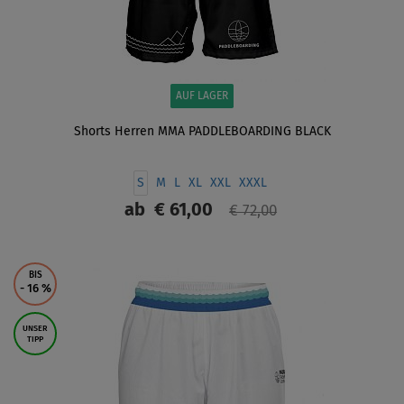
AUF LAGER
Shorts Herren MMA PADDLEBOARDING BLACK
S
M
L
XL
XXL
XXXL
ab
€ 61,00
€ 72,00
ANZEIGEN
BIS
- 16
%
UNSER
TIPP