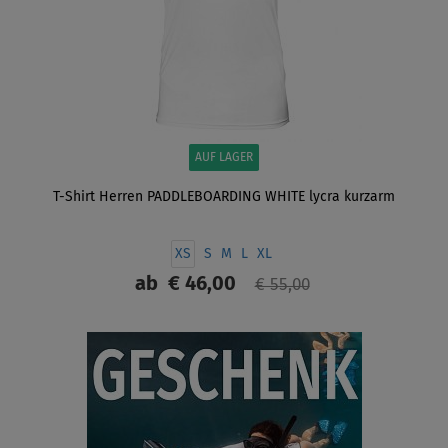
AUF LAGER
T-Shirt Herren PADDLEBOARDING WHITE lycra kurzarm
XS
S
M
L
XL
ab
€ 46,00
€ 55,00
ANZEIGEN