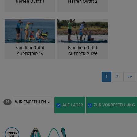
Herren Outfit 1
Herren Outfit 2
Familien Outfit
Familien Outfit
SUPERTRIP 14
SUPERTRIP 12'6
1
2
»»
WIR EMPFEHLEN
36
AUF LAGER
ZUR VORBESTELLUNG
PADDEL
INKL.