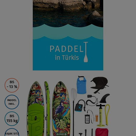
BIS
- 13
%
PADDEL
INKL.
BIS
155 kg
KAJAK SITZ