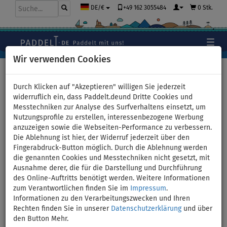
+49 162 3055484
0 Stk.
DE/€
Wir verwenden Cookies
Hauptseite
>
Bekleidung
>
Shorts
>
Damen
Durch Klicken auf "Akzeptieren" willigen Sie jederzeit
widerruflich ein, dass Paddelt.deund Dritte Cookies und
Messtechniken zur Analyse des Surfverhaltens einsetzt, um
Shorts Damen elastisch
Nutzungsprofile zu erstellen, interessenbezogene Werbung
anzuzeigen sowie die Webseiten-Performance zu verbessern.
PADDLEBOARDING BLACK -
Die Ablehnung ist hier, der Widerruf jederzeit über den
Fingerabdruck-Button möglich. Durch die Ablehnung werden
Größe: 40
die genannten Cookies und Messtechniken nicht gesetzt, mit
Ausnahme derer, die für die Darstellung und Durchführung
des Online-Auftritts benötigt werden. Weitere Informationen
BIS
UNSER
-16
%
TIPP
zum Verantwortlichen finden Sie im
Impressum
.
Informationen zu den Verarbeitungszwecken und Ihren
Previous
Nex
Rechten finden Sie in unserer
Datenschutzerklärung
und über
den Button Mehr.