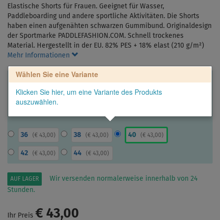
Elastische Shorts für Frauen. Geeignet für Wasser,
Paddleboarding und andere sportliche Aktivitäten. Die Shorts
haben einen aufgenähten schwarzen Gummibund. Originaldesign
der Sportmarke PADDLEFASHION.COM. Schnell trockenes
Material. Hergestellt in der EU. 82% PES + 18% elast (210 g/m²)
Mehr Informationen
Wählen Sie eine Variante
Klicken Sie hier, um eine Variante des Produkts
auszuwählen.
36
38
40
(
€ 43,00
)
(
€ 43,00
)
(
€ 43,00
)
42
44
(
€ 43,00
)
(
€ 43,00
)
Wir versenden normalerweise innerhalb von 24
AUF LAGER
Stunden.
€ 43,00
Ihr Preis