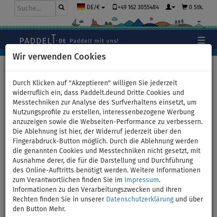
+49 162 3055484
0 Stk.
DE/€
Wir verwenden Cookies
Hauptseite
>
Bekleidung
>
Shorts
Durch Klicken auf "Akzeptieren" willigen Sie jederzeit
widerruflich ein, dass Paddelt.deund Dritte Cookies und
Messtechniken zur Analyse des Surfverhaltens einsetzt, um
Shorts
Nutzungsprofile zu erstellen, interessenbezogene Werbung
anzuzeigen sowie die Webseiten-Performance zu verbessern.
Wir bieten speziell für Sie
entwickelte,
qualitativ hochwertige
Die Ablehnung ist hier, der Widerruf jederzeit über den
Shorts für Wassersport
, Fitness und Freizeit! Das leichte und
Fingerabdruck-Button möglich. Durch die Ablehnung werden
schnell trocknende Material bietet einen erhöhten
UV-Schutz,
so
die genannten Cookies und Messtechniken nicht gesetzt, mit
dass sie auch längere Aufenthalte in der Sonne gut überstehen.
Ausnahme derer, die für die Darstellung und Durchführung
Die Shorts wurden in Zusammenarbeit mit unseren führenden
des Online-Auftritts benötigt werden. Weitere Informationen
SUP Athleten entwickelt, wodurch die Passform hervorragend ist
zum Verantwortlichen finden Sie im
Impressum
.
und die Bewegungsfreiheit nicht eingeschränkt wird. Das Design
Informationen zu den Verarbeitungszwecken und Ihren
verweist auf die Zugehörigkeit zur Paddleboarding-Community,
Rechten finden Sie in unserer
Datenschutzerklärung
und über
kann aber auch für jede andere Sportart verwendet werden.
den Button Mehr.