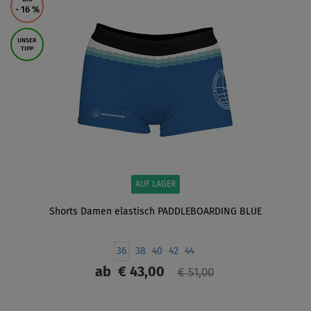
- 16
%
UNSER
TIPP
AUF LAGER
Shorts Damen elastisch PADDLEBOARDING BLUE
36
38
40
42
44
ab
€ 43,00
€ 51,00
ANZEIGEN