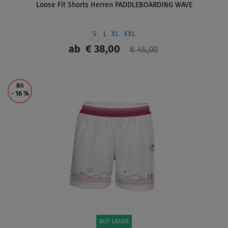
Loose Fit Shorts Herren PADDLEBOARDING WAVE
S
L
XL
XXL
ab
€ 38,00
€ 45,00
ANZEIGEN
BIS
- 16
%
AUF LAGER