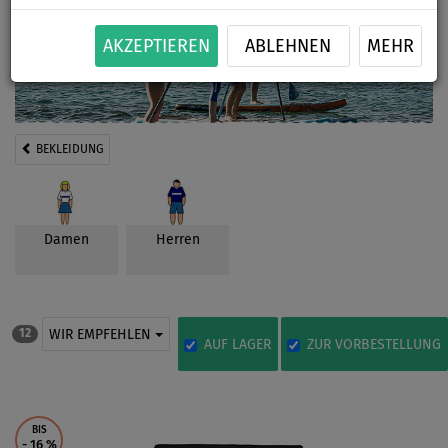
AKZEPTIEREN
ABLEHNEN
MEHR
BEKLEIDUNG
Damen
Herren
WIR EMPFEHLEN
12
AUF LAGER
ZUR VORBESTELLUNG
BIS
- 16
%