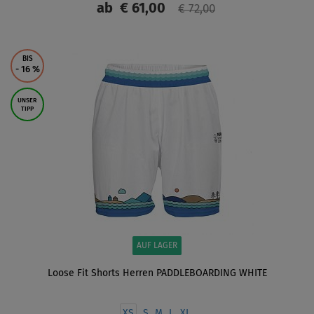
ab
€ 61,00
€ 72,00
ANZEIGEN
BIS
- 16
%
UNSER
TIPP
AUF LAGER
Loose Fit Shorts Herren PADDLEBOARDING WHITE
XS
S
M
L
XL