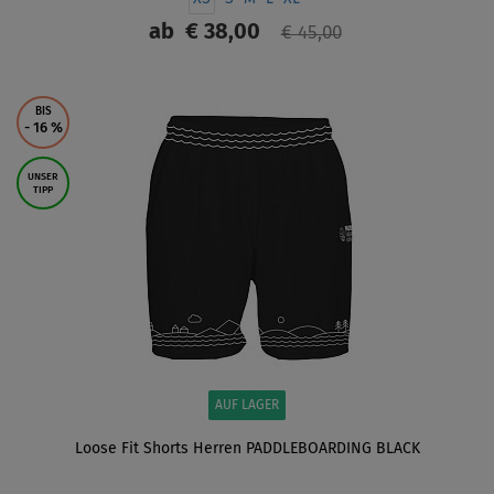
ab
€ 38,00
€ 45,00
ANZEIGEN
BIS
- 16
%
UNSER
TIPP
AUF LAGER
Loose Fit Shorts Herren PADDLEBOARDING BLACK