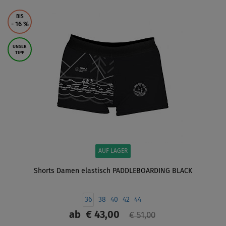
ANZEIGEN
BIS
- 16
%
UNSER
TIPP
AUF LAGER
Shorts Damen elastisch PADDLEBOARDING BLACK
36
38
40
42
44
ab
€ 43,00
€ 51,00