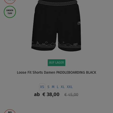
UNSER
TIPP
AUF LAGER
Loose Fit Shorts Damen PADDLEBOARDING BLACK
XS
S
M
L
XL
XXL
ab
€ 38,00
€ 45,00
ANZEIGEN
BIS