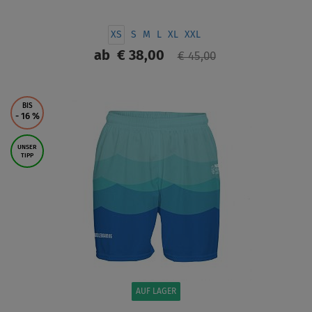
XS
S
M
L
XL
XXL
ab
€ 38,00
€ 45,00
ANZEIGEN
BIS
- 16
%
UNSER
TIPP
AUF LAGER