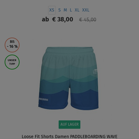
XS
S
M
L
XL
XXL
ab
€ 38,00
€ 45,00
ANZEIGEN
BIS
- 16
%
UNSER
TIPP
AUF LAGER
Loose Fit Shorts Damen PADDLEBOARDING WAVE