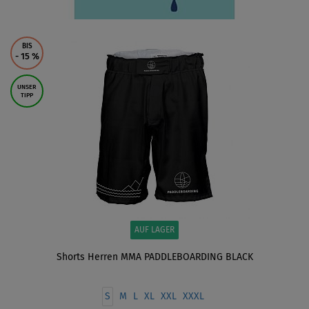
BIS
- 15
%
UNSER
TIPP
AUF LAGER
Shorts Herren MMA PADDLEBOARDING BLACK
S
M
L
XL
XXL
XXXL