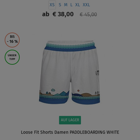
XS
S
M
L
XL
XXL
ab
€ 38,00
€ 45,00
ANZEIGEN
BIS
- 16
%
UNSER
TIPP
AUF LAGER
Loose Fit Shorts Damen PADDLEBOARDING WHITE