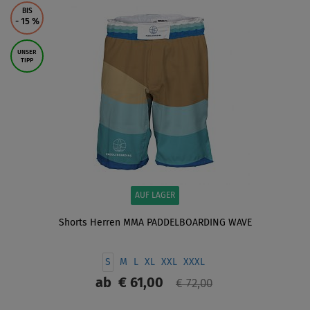
BIS
- 15
%
UNSER
TIPP
AUF LAGER
Shorts Herren MMA PADDELBOARDING WAVE
S
M
L
XL
XXL
XXXL
ab
€ 61,00
€ 72,00