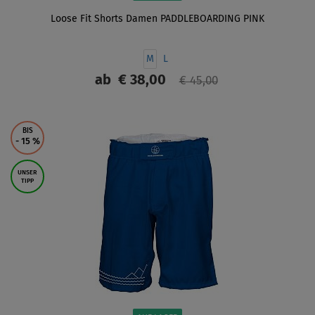
Loose Fit Shorts Damen PADDLEBOARDING PINK
M
L
ab
€ 38,00
€ 45,00
ANZEIGEN
BIS
- 15
%
UNSER
TIPP