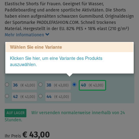
Elastische Shorts für Frauen. Geeignet für Wasser,
Paddleboarding und andere sportliche Aktivitäten. Die Shorts
haben einen aufgenähten schwarzen Gummibund. Originaldesign
der Sportmarke PADDLEFASHION.COM. Schnell trockenes
Material. Hergestellt in der EU. 82% PES + 18% elast (210 g/m²)
Mehr Informationen
Wählen Sie eine Variante
Klicken Sie hier, um eine Variante des Produkts
auszuwählen.
36
38
40
(
€ 43,00
)
(
€ 43,00
)
(
€ 43,00
)
42
44
(
€ 43,00
)
(
€ 43,00
)
Wir versenden normalerweise innerhalb von 24
AUF LAGER
Stunden.
€ 43,00
Ihr Preis