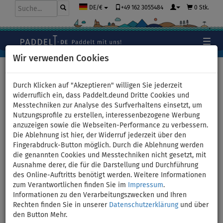
+49 162 3055484
0 Stk.
DE/€
Wir verwenden Cookies
Hauptseite
>
Bekleidung
>
Shorts
>
Damen
Durch Klicken auf "Akzeptieren" willigen Sie jederzeit
widerruflich ein, dass Paddelt.deund Dritte Cookies und
Messtechniken zur Analyse des Surfverhaltens einsetzt, um
Shorts Damen elastisch
Nutzungsprofile zu erstellen, interessenbezogene Werbung
anzuzeigen sowie die Webseiten-Performance zu verbessern.
PADDLEBOARDING BLUE -
Die Ablehnung ist hier, der Widerruf jederzeit über den
Fingerabdruck-Button möglich. Durch die Ablehnung werden
Größe: 40
die genannten Cookies und Messtechniken nicht gesetzt, mit
Ausnahme derer, die für die Darstellung und Durchführung
des Online-Auftritts benötigt werden. Weitere Informationen
BIS
UNSER
-16
%
TIPP
zum Verantwortlichen finden Sie im
Impressum
.
Informationen zu den Verarbeitungszwecken und Ihren
Previous
Nex
Rechten finden Sie in unserer
Datenschutzerklärung
und über
den Button Mehr.