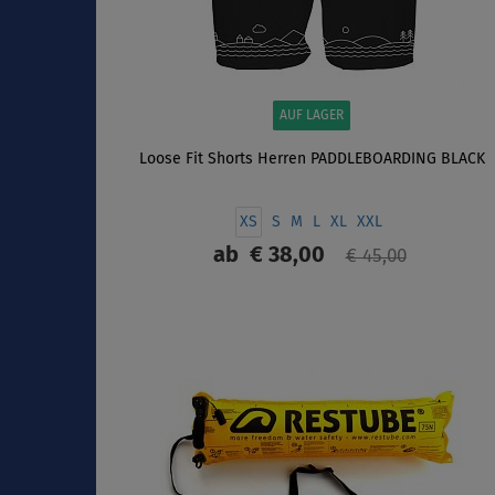
AUF LAGER
Loose Fit Shorts Herren PADDLEBOARDING BLACK
XS
S
M
L
XL
XXL
ab
€ 38,00
€ 45,00
ANZEIGEN