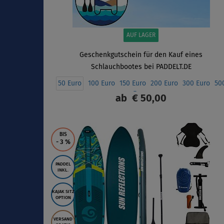
AUF LAGER
Geschenkgutschein für den Kauf eines
Schlauchbootes bei PADDELT.DE
50 Euro
100 Euro
150 Euro
200 Euro
300 Euro
50
Euro
ab
€ 50,00
ANZEIGEN
BIS
- 3
%
PADDEL
INKL.
KAJAK SITZ
OPTION
VERSAND