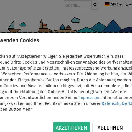
+
DE/€
rwenden Cookies
BOOTE UND MOTOREN
PADDEL
SEGEL
BEKLEIDUNG
ZUBEHÖ
cken auf "Akzeptieren" willigen Sie jederzeit widerruflich ein, dass
deund Dritte Cookies und Messtechniken zur Analyse des Surfverhalte
 um Nutzungsprofile zu erstellen, interessenbezogene Werbung anzuze
 Webseiten-Performance zu verbessern. Die Ablehnung ist hier, der W
ieblingsfarbe
t über den Fingerabdruck-Button möglich. Durch die Ablehnung werden 
 Cookies und Messtechniken nicht gesetzt, mit Ausnahme derer, die f
ng und Durchführung des Online-Auftritts benötigt werden. Weitere
ionen zum Verantwortlichen finden Sie im
Impressum
. Informationen 
tungszwecken und Ihren Rechten finden Sie in unserer
Datenschutzerk
 den Button Mehr.
AKZEPTIEREN
ABLEHNEN