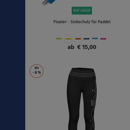
AUF LAGER
Floater - Sinkschutz für Paddel
ab
€ 15,00
ANZEIGEN
BIS
- 8
%