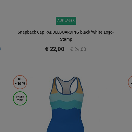
AUF LAGER
Snapback Cap PADDLEBOARDING black/white Logo-
Stamp
€ 22,00
0
€ 24,00
ANZEIGEN
BIS
- 16
%
UNSER
TIPP