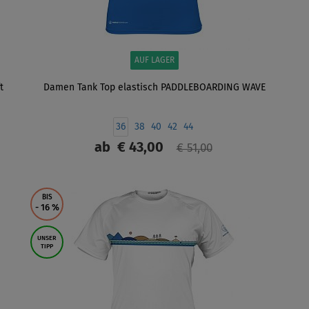
AUF LAGER
t
Damen Tank Top elastisch PADDLEBOARDING WAVE
36
38
40
42
44
ab
€ 43,00
€ 51,00
ANZEIGEN
BIS
- 16
%
UNSER
TIPP