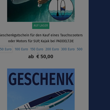
AUF LAGER
Geschenkgutschein für den Kauf eines Tauchscooters
oder Motors für SUP, Kajak bei PADDELT.DE
50 Euro
100 Euro
150 Euro
200 Euro
300 Euro
500
Euro
ab
€ 50,00
ANZEIGEN