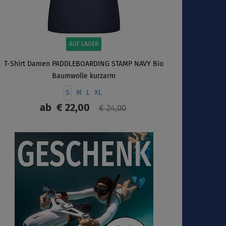
AUF LAGER
T-Shirt Damen PADDLEBOARDING STAMP NAVY Bio
Baumwolle kurzarm
S
M
L
XL
ab
€ 22,00
€ 24,00
ANZEIGEN