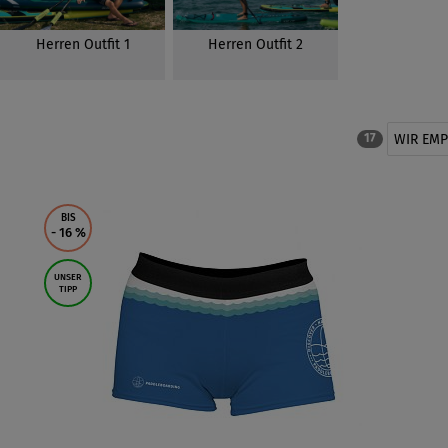
Herren Outfit 1
Herren Outfit 2
WIR EM
17
BIS
- 16
%
UNSER
TIPP