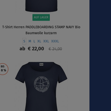
AUF LAGER
T-Shirt Herren PADDLEBOARDING STAMP NAVY Bio
Baumwolle kurzarm
S
M
L
XL
XXL
XXXL
ab
€ 22,00
€ 24,00
ANZEIGEN
BIS
- 8
%