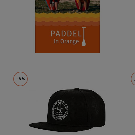
- 8
%