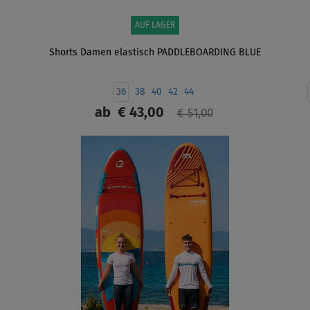
AUF LAGER
Shorts Damen elastisch PADDLEBOARDING BLUE
36
38
40
42
44
ab
€ 43,00
€ 51,00
ANZEIGEN