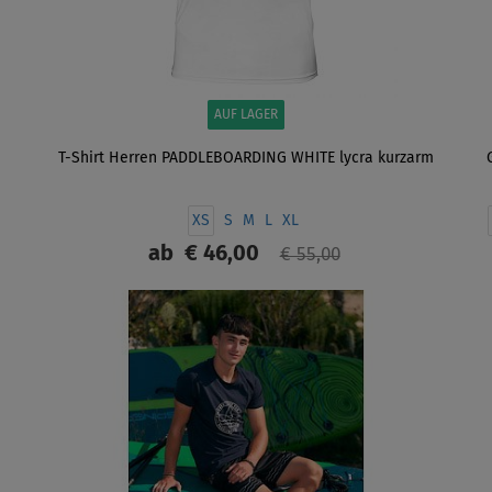
AUF LAGER
T-Shirt Herren PADDLEBOARDING WHITE lycra kurzarm
XS
S
M
L
XL
ab
€ 46,00
€ 55,00
ANZEIGEN