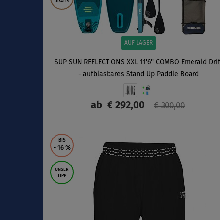
GRATIS
AUF LAGER
SUP SUN REFLECTIONS XXL 11'6'' COMBO Emerald Drif
- aufblasbares Stand Up Paddle Board
ab
€ 292,00
€ 300,00
ANZEIGEN
BIS
- 16
%
UNSER
TIPP