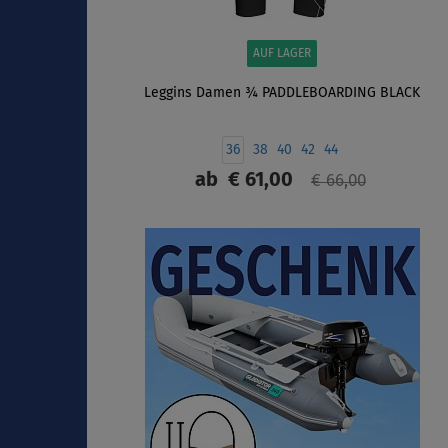
AUF LAGER
Leggins Damen ¾ PADDLEBOARDING BLACK
36
38
40
42
44
ab
€ 61,00
€ 66,00
ANZEIGEN