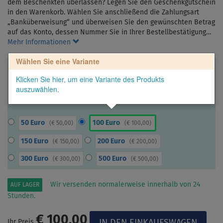
dem Beschenkten überlassen? Legen Sie den Geschenkgutschein
in den Warenkorb. Wählen Sie anschließend die Zahlungsart
„Banküberweisung“ und überweisen Sie den gewünschten Betrag
auf das Konto, dessen Nummer Sie in Ihrer Bestellbestätigung…
Mehr Informationen
Wählen Sie eine Variante
Klicken Sie hier, um eine Variante des Produkts
auszuwählen.
50 Euro
100 Euro
(
€ 50,00
)
(
€ 100,00
)
150 Euro
200 Euro
(
€ 150,00
)
(
€ 200,00
)
300 Euro
500 Euro
(
€ 300,00
)
(
€ 500,00
)
Wir versenden normalerweise innerhalb von 24
AUF LAGER
Stunden.
€ 100,00
Ihr Preis