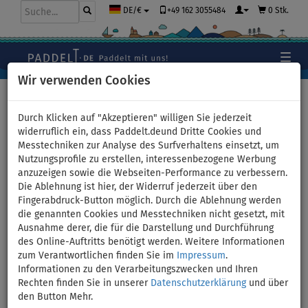
+49 162 3055484
0 Stk.
DE/€
Wir verwenden Cookies
Hauptseite
>
Stand Up Paddle Boards
Durch Klicken auf "Akzeptieren" willigen Sie jederzeit
widerruflich ein, dass Paddelt.deund Dritte Cookies und
Messtechniken zur Analyse des Surfverhaltens einsetzt, um
Geschenkgutschein für den
Nutzungsprofile zu erstellen, interessenbezogene Werbung
anzuzeigen sowie die Webseiten-Performance zu verbessern.
Kauf eines SUP-Boards bei
Die Ablehnung ist hier, der Widerruf jederzeit über den
Fingerabdruck-Button möglich. Durch die Ablehnung werden
PADDELT.DE - Wert: 100 Euro
die genannten Cookies und Messtechniken nicht gesetzt, mit
Ausnahme derer, die für die Darstellung und Durchführung
des Online-Auftritts benötigt werden. Weitere Informationen
zum Verantwortlichen finden Sie im
Impressum
.
Informationen zu den Verarbeitungszwecken und Ihren
Rechten finden Sie in unserer
Datenschutzerklärung
und über
den Button Mehr.