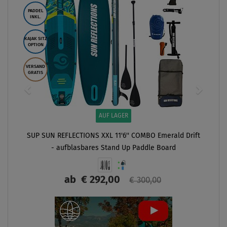
PADDEL
INKL.
KAJAK SITZ
OPTION
VERSAND
GRATIS
AUF LAGER
SUP SUN REFLECTIONS XXL 11'6'' COMBO Emerald Drift
- aufblasbares Stand Up Paddle Board
ab
€ 292,00
€ 300,00
ANZEIGEN