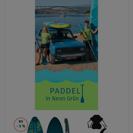
BIS
- 3
%