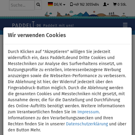
+49 162 3055484
0 Stk.
DE/€
Wir verwenden Cookies
Hauptseite
>
Zubehör
>
Pumpen
>
Manuelle
Durch Klicken auf "Akzeptieren" willigen Sie jederzeit
widerruflich ein, dass Paddelt.deund Dritte Cookies und
Messtechniken zur Analyse des Surfverhaltens einsetzt, um
Schlauch AQUA MARINA für
Nutzungsprofile zu erstellen, interessenbezogene Werbung
anzuzeigen sowie die Webseiten-Performance zu verbessern.
Double Action Pumpe V1 für
Die Ablehnung ist hier, der Widerruf jederzeit über den
Fingerabdruck-Button möglich. Durch die Ablehnung werden
SUP Boards
die genannten Cookies und Messtechniken nicht gesetzt, mit
Ausnahme derer, die für die Darstellung und Durchführung
des Online-Auftritts benötigt werden. Weitere Informationen
zum Verantwortlichen finden Sie im
Impressum
.
Informationen zu den Verarbeitungszwecken und Ihren
Rechten finden Sie in unserer
Datenschutzerklärung
und über
den Button Mehr.