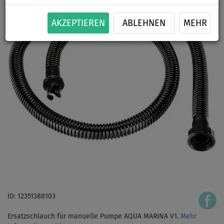
AKZEPTIEREN
ABLEHNEN
MEHR
ID: 12351388103
Ersatzschlauch für manuelle Pumpe AQUA MARINA V1.
Mehr