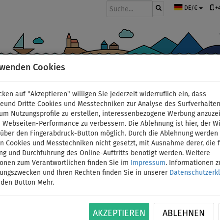
+
DE/€
rwenden Cookies
BOOTE UND MOTOREN
PADDEL
SEGEL
BEKLEIDUNG
ZUBEHÖ
cken auf "Akzeptieren" willigen Sie jederzeit widerruflich ein, dass
deund Dritte Cookies und Messtechniken zur Analyse des Surfverhalte
 um Nutzungsprofile zu erstellen, interessenbezogene Werbung anzuze
 Webseiten-Performance zu verbessern. Die Ablehnung ist hier, der W
Pumpe PADDLENAUT Do
t über den Fingerabdruck-Button möglich. Durch die Ablehnung werden 
 Cookies und Messtechniken nicht gesetzt, mit Ausnahme derer, die f
ng und Durchführung des Online-Auftritts benötigt werden. Weitere
universale Pumpe für
ionen zum Verantwortlichen finden Sie im
Impressum
. Informationen 
tungszwecken und Ihren Rechten finden Sie in unserer
Datenschutzerk
 den Button Mehr.
ID: 12351392087
Double-Action (Doppelhub) Hochdruckpumpe 
AKZEPTIEREN
ABLEHNEN
Kajaks. Die Pumpe enthält ein Manometer zur e