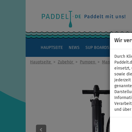
Wir ve
HAUPTSEITE
NEWS
SUP BOARDS
KAJAKS
Durch Kli
Hauptseite
>
Zubehör
>
Pumpen
>
Manuelle
Paddelt.
einsetzt,
sowie die
jederzei
genannten
Darstellu
Informat
Verarbei
und über