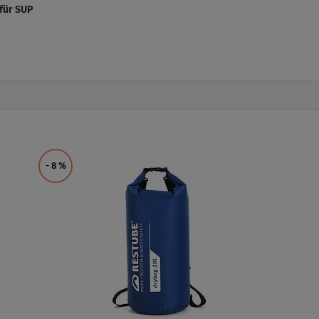
für SUP
- 8
%