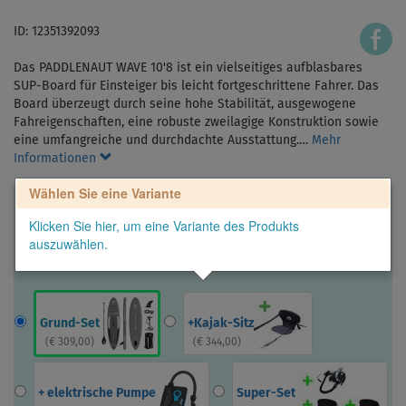
ID: 12351392093
Das PADDLENAUT WAVE 10'8 ist ein vielseitiges aufblasbares
SUP-Board für Einsteiger bis leicht fortgeschrittene Fahrer. Das
Board überzeugt durch seine hohe Stabilität, ausgewogene
Fahreigenschaften, eine robuste zweilagige Konstruktion sowie
eine umfangreiche und durchdachte Ausstattung.…
Mehr
Informationen
Wählen Sie eine Variante
Klicken Sie hier, um eine Variante des Produkts
auszuwählen.
Grund-Set
+Kajak-Sitz
(
€ 309,00
)
(
€ 344,00
)
+ elektrische Pumpe
Super-Set