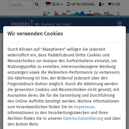
+49 162 3055484
0 Stk.
DE/€
Wir verwenden Cookies
Hauptseite
>
Stand Up Paddle Boards
>
Mittlere Allround
Boards
Durch Klicken auf "Akzeptieren" willigen Sie jederzeit
widerruflich ein, dass Paddelt.deund Dritte Cookies und
Messtechniken zur Analyse des Surfverhaltens einsetzt, um
Nutzungsprofile zu erstellen, interessenbezogene Werbung
SUP PADDLENAUT WAVE 10'8''
anzuzeigen sowie die Webseiten-Performance zu verbessern.
Die Ablehnung ist hier, der Widerruf jederzeit über den
MINICOMBO 2026 -
Fingerabdruck-Button möglich. Durch die Ablehnung werden
die genannten Cookies und Messtechniken nicht gesetzt, mit
aufblasbares Stand Up Paddle
Ausnahme derer, die für die Darstellung und Durchführung
des Online-Auftritts benötigt werden. Weitere Informationen
Board - Variante: Grund-Set
zum Verantwortlichen finden Sie im
Impressum
.
Informationen zu den Verarbeitungszwecken und Ihren
Rechten finden Sie in unserer
Datenschutzerklärung
und über
BIS
DOUBLE
KAJAK SITZ
VERSAND
150 kg
LAYER
OPTION
GRATIS
den Button Mehr.