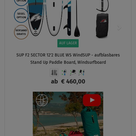
OPTION
SEGEL
OPTION
VERSAND
GRATIS
AUF LAGER
SUP F2 SECTOR 12'2 BLUE WS WindSUP - aufblasbares
Stand Up Paddle Board, Windsurfboard
ab
€ 460,00
ANZEIGEN
- 
PA
I