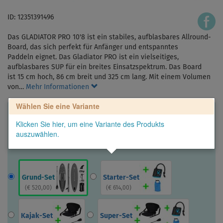
ID: 12351391496
Das GLADIATOR PRO 10'8 ist ein stabiles, aufblasbares Allround-
Board, das sich perfekt für Anfänger und entspanntes
Paddeln eignet. Das Gladiator PRO ist ein vielseitiges,
aufblasbares SUP für ein breites Einsatzspektrum. Das Board
ist 15 cm hoch, 86 cm breit und 325 cm lang. Mit einem Volumen
von…
Mehr Informationen
Wählen Sie eine Variante
Klicken Sie hier, um eine Variante des Produkts
auszuwählen.
Grund-Set
Starter-Set
(
€ 520,00
)
(
€ 614,00
)
Kajak-Set
Super-Set