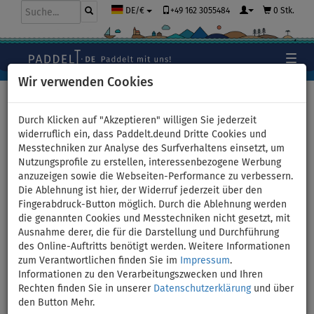
+49 162 3055484
0 Stk.
DE/€
Wir verwenden Cookies
Hauptseite
>
Stand Up Paddle Boards
>
Mittlere Allround
Boards
Durch Klicken auf "Akzeptieren" willigen Sie jederzeit
widerruflich ein, dass Paddelt.deund Dritte Cookies und
Messtechniken zur Analyse des Surfverhaltens einsetzt, um
Nutzungsprofile zu erstellen, interessenbezogene Werbung
SUP GLADIATOR PRO 10'8'' mit
anzuzeigen sowie die Webseiten-Performance zu verbessern.
Die Ablehnung ist hier, der Widerruf jederzeit über den
Paddel 2026 - aufblasbares
Fingerabdruck-Button möglich. Durch die Ablehnung werden
die genannten Cookies und Messtechniken nicht gesetzt, mit
Stand Up Paddle Board -
Ausnahme derer, die für die Darstellung und Durchführung
des Online-Auftritts benötigt werden. Weitere Informationen
Variante: Grund-Set
zum Verantwortlichen finden Sie im
Impressum
.
Informationen zu den Verarbeitungszwecken und Ihren
Rechten finden Sie in unserer
Datenschutzerklärung
und über
BIS
PADDEL
KARBON
KAJAK SITZ
VERSAND
135 kg
INKL.
PADDEL
OPTION
GRATIS
den Button Mehr.