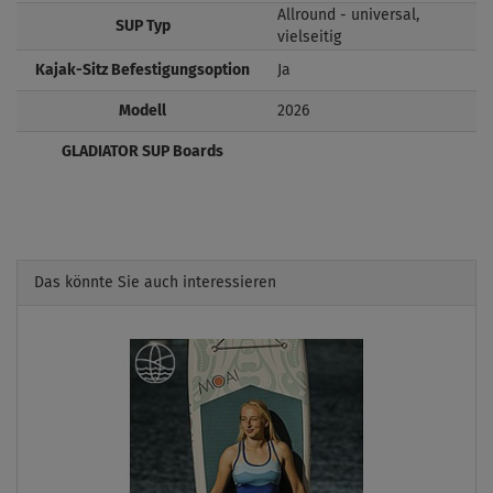
Allround - universal,
SUP Typ
vielseitig
Kajak-Sitz Befestigungsoption
Ja
Modell
2026
GLADIATOR SUP Boards
Das könnte Sie auch interessieren
Previous
Next
PA
I
KA
PA