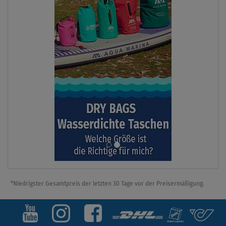
60
VE
GR
SU
*Niedrigster Gesamtpreis der letzten 30 Tage vor der Preisermäßigung.