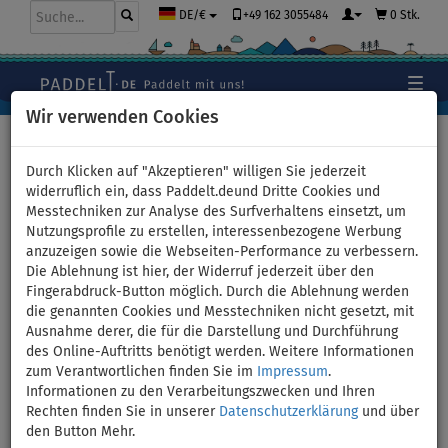
+49 162 3055484
0 Stk.
DE/€
Wir verwenden Cookies
Hauptseite
>
Stand Up Paddle Boards
Durch Klicken auf "Akzeptieren" willigen Sie jederzeit
widerruflich ein, dass Paddelt.deund Dritte Cookies und
Messtechniken zur Analyse des Surfverhaltens einsetzt, um
Stand Up Paddle Boards
Nutzungsprofile zu erstellen, interessenbezogene Werbung
anzuzeigen sowie die Webseiten-Performance zu verbessern.
Die Ablehnung ist hier, der Widerruf jederzeit über den
Fingerabdruck-Button möglich. Durch die Ablehnung werden
die genannten Cookies und Messtechniken nicht gesetzt, mit
Artikel, Videos
SUP-Board
SUP-Tipps
Ausnahme derer, die für die Darstellung und Durchführung
SUP-Boards
Auswahlhilfe
Paddeltechnik
des Online-Auftritts benötigt werden. Weitere Informationen
zum Verantwortlichen finden Sie im
Impressum
.
Informationen zu den Verarbeitungszwecken und Ihren
Rechten finden Sie in unserer
Datenschutzerklärung
und über
den Button Mehr.