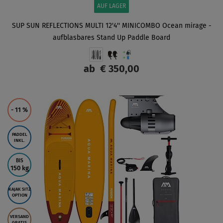
AUF LAGER
SUP SUN REFLECTIONS MULTI 12'4'' MINICOMBO Ocean mirage -
aufblasbares Stand Up Paddle Board
ab
€ 350,00
ANZEIGEN
- 11
%
PADDEL
INKL.
BIS
150 kg
KAJAK SITZ
OPTION
VERSAND
GRATIS