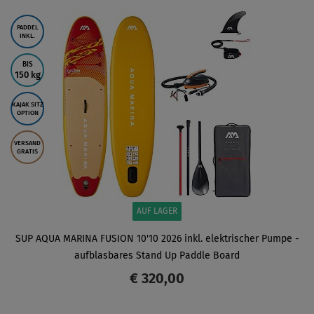
ANZEIGEN
PADDEL
INKL.
BIS
150 kg
KAJAK SITZ
OPTION
VERSAND
GRATIS
AUF LAGER
SUP AQUA MARINA FUSION 10'10 2026 inkl. elektrischer Pumpe -
aufblasbares Stand Up Paddle Board
€ 320,00