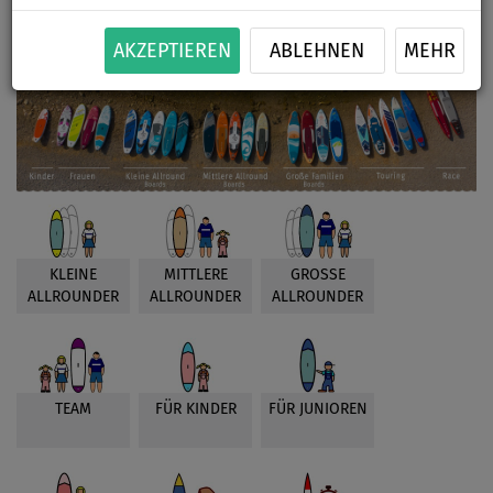
AKZEPTIEREN
ABLEHNEN
MEHR
KLEINE
MITTLERE
GROSSE
ALLROUNDER
ALLROUNDER
ALLROUNDER
TEAM
FÜR KINDER
FÜR JUNIOREN