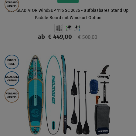
VERSAND
GRATIS
SUP GLADIATOR WindSUP 11'6 SC 2026 - aufblasbares Stand Up
Paddle Board mit Windsurf Option
ab
€ 449,00
€ 500,00
ANZEIGEN
PADDEL
INKL.
KAJAK SITZ
OPTION
VERSAND
GRATIS