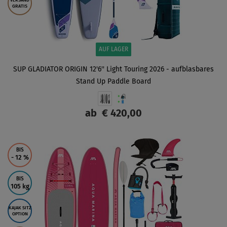
VERSAND
GRATIS
AUF LAGER
SUP GLADIATOR ORIGIN 12'6'' Light Touring 2026 - aufblasbares
Stand Up Paddle Board
ab
€ 420,00
ANZEIGEN
BIS
- 12
%
BIS
105 kg
KAJAK SITZ
OPTION