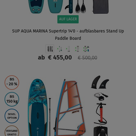
AUF LAGER
SUP AQUA MARINA Supertrip 14'0 - aufblasbares Stand Up
Paddle Board
ab
€ 455,00
€ 500,00
ANZEIGEN
BIS
- 20
%
BIS
150 kg
SEGEL
OPTION
VERSAND
GRATIS