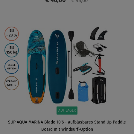
€ 46,00
€ 48,00
ANZEIGEN
BIS
- 23
%
BIS
150 kg
SEGEL
OPTION
VERSAND
GRATIS
AUF LAGER
SUP AQUA MARINA Blade 10'6 - aufblasbares Stand Up Paddle
Board mit Windsurf-Option