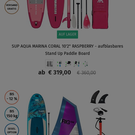
VERSAND
GRATIS
AUF LAGER
SUP AQUA MARINA CORAL 10'2" RASPBERRY - aufblasbares
Stand Up Paddle Board
ab
€ 319,00
€ 360,00
ANZEIGEN
BIS
- 12
%
BIS
150 kg
SEGEL
OPTION