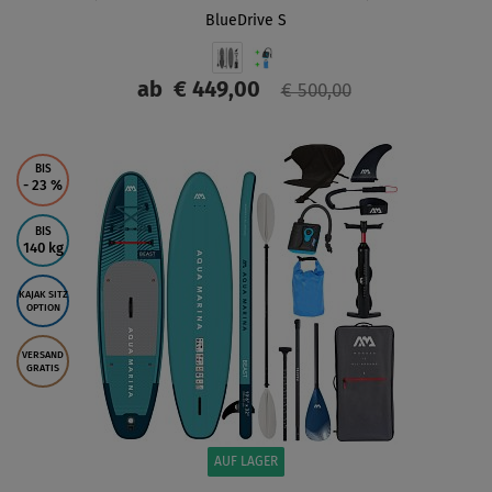
BlueDrive S
ab
€ 449,00
€ 500,00
ANZEIGEN
BIS
- 23
%
BIS
140 kg
KAJAK SITZ
OPTION
VERSAND
GRATIS
AUF LAGER