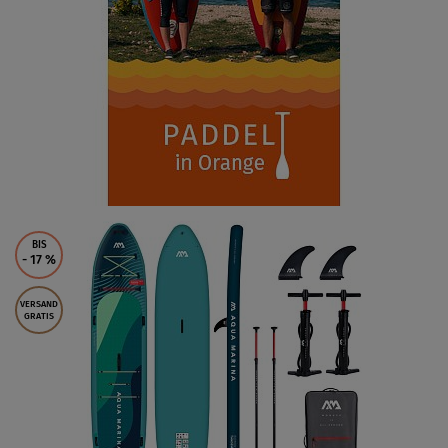
BIS
- 17
%
VERSAND
GRATIS