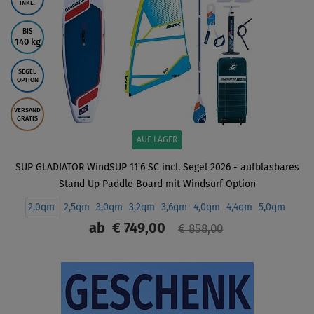
INKL.
BIS
140 kg
SEGEL
OPTION
VERSAND
GRATIS
AUF LAGER
SUP GLADIATOR WindSUP 11'6 SC incl. Segel 2026 - aufblasbares
Stand Up Paddle Board mit Windsurf Option
2,0qm
2,5qm
3,0qm
3,2qm
3,6qm
4,0qm
4,4qm
5,0qm
ab
€ 749,00
€ 858,00
ANZEIGEN