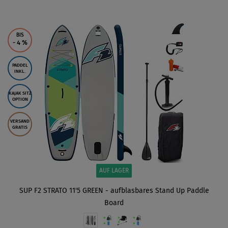
ANZEIGEN
BIS
- 4
%
PADDEL
INKL.
KAJAK SITZ
OPTION
VERSAND
GRATIS
AUF LAGER
SUP F2 STRATO 11'5 GREEN - aufblasbares Stand Up Paddle
Board