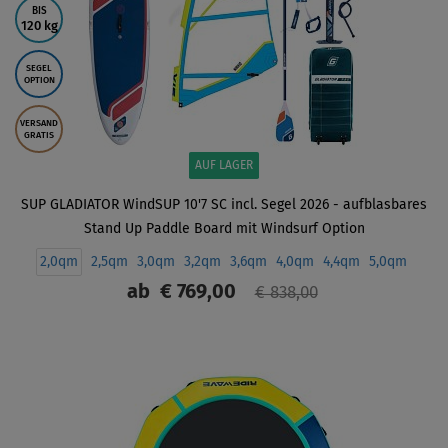
BIS
120 kg
SEGEL
OPTION
VERSAND
GRATIS
AUF LAGER
SUP GLADIATOR WindSUP 10'7 SC incl. Segel 2026 - aufblasbares
Stand Up Paddle Board mit Windsurf Option
2,0qm
2,5qm
3,0qm
3,2qm
3,6qm
4,0qm
4,4qm
5,0qm
ab
€ 769,00
€ 838,00
ANZEIGEN