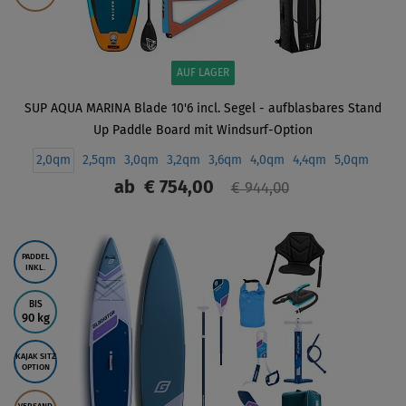
AUF LAGER
SUP AQUA MARINA Blade 10'6 incl. Segel - aufblasbares Stand
Up Paddle Board mit Windsurf-Option
2,0qm
2,5qm
3,0qm
3,2qm
3,6qm
4,0qm
4,4qm
5,0qm
ab
€ 754,00
€ 944,00
ANZEIGEN
PADDEL
INKL.
BIS
90 kg
KAJAK SITZ
OPTION