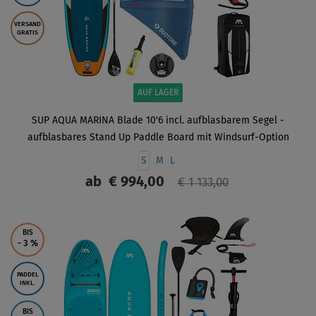
VERSAND
GRATIS
AUF LAGER
SUP AQUA MARINA Blade 10'6 incl. aufblasbarem Segel -
aufblasbares Stand Up Paddle Board mit Windsurf-Option
S
M
L
ab
€ 994,00
€ 1 133,00
ANZEIGEN
BIS
- 3
%
PADDEL
INKL.
BIS