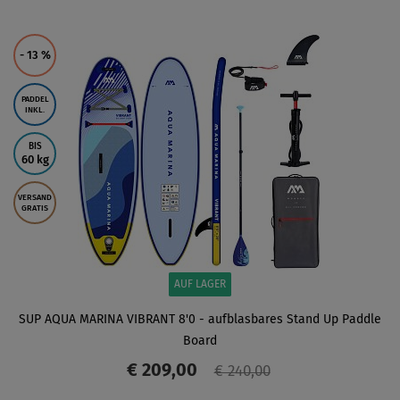
ANZEIGEN
- 13
%
PADDEL
INKL.
BIS
60 kg
VERSAND
GRATIS
AUF LAGER
SUP AQUA MARINA VIBRANT 8'0 - aufblasbares Stand Up Paddle
Board
€ 209,00
€ 240,00