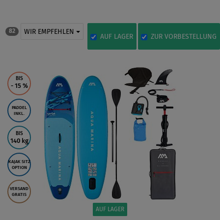
WIR EMPFEHLEN
82
AUF LAGER
ZUR VORBESTELLUNG
BIS
- 15
%
PADDEL
INKL.
BIS
140 kg
KAJAK SITZ
OPTION
VERSAND
GRATIS
AUF LAGER