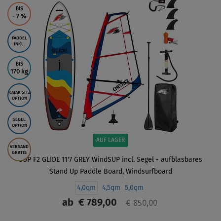
BIS
- 7
%
PADDEL
INKL.
BIS
170 kg
KAJAK SITZ
OPTION
SEGEL
OPTION
AUF LAGER
VERSAND
GRATIS
SUP F2 GLIDE 11'7 GREY WindSUP incl. Segel - aufblasbares
Stand Up Paddle Board, Windsurfboard
4,0qm
4,5qm
5,0qm
ab
€ 789,00
€ 850,00