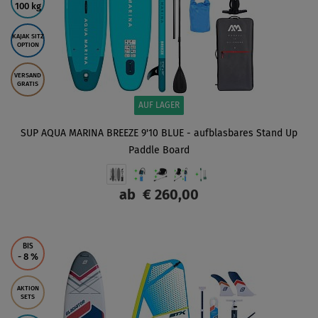
100 kg
KAJAK SITZ
OPTION
VERSAND
GRATIS
AUF LAGER
SUP AQUA MARINA BREEZE 9'10 BLUE - aufblasbares Stand Up
Paddle Board
ab
€ 260,00
ANZEIGEN
BIS
- 8
%
AKTION
SETS