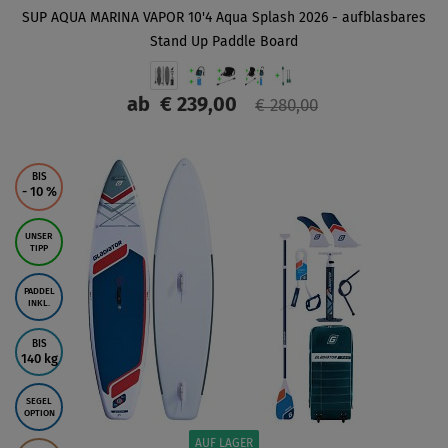
SUP AQUA MARINA VAPOR 10'4 Aqua Splash 2026 - aufblasbares
Stand Up Paddle Board
ab
€ 239,00
€ 280,00
ANZEIGEN
BIS
- 10
%
UNSER
TIPP
PADDEL
INKL.
BIS
140 kg
SEGEL
OPTION
AUF LAGER