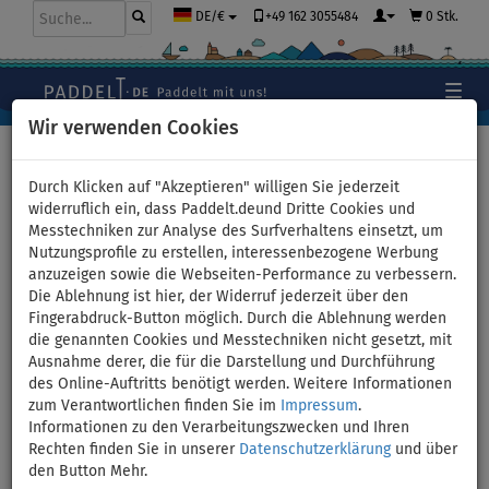
+49 162 3055484
0 Stk.
DE/€
Wir verwenden Cookies
Hauptseite
>
Paddel
>
Aluminium
Durch Klicken auf "Akzeptieren" willigen Sie jederzeit
widerruflich ein, dass Paddelt.deund Dritte Cookies und
Messtechniken zur Analyse des Surfverhaltens einsetzt, um
Set - Paddel Aqua Marina
Nutzungsprofile zu erstellen, interessenbezogene Werbung
anzuzeigen sowie die Webseiten-Performance zu verbessern.
Sport III Modell 2025 + Floater
Die Ablehnung ist hier, der Widerruf jederzeit über den
Fingerabdruck-Button möglich. Durch die Ablehnung werden
- Variante: rosa
die genannten Cookies und Messtechniken nicht gesetzt, mit
Ausnahme derer, die für die Darstellung und Durchführung
des Online-Auftritts benötigt werden. Weitere Informationen
BIS
AKTION
-39
%
SETS
zum Verantwortlichen finden Sie im
Impressum
.
Informationen zu den Verarbeitungszwecken und Ihren
Previous
Nex
Rechten finden Sie in unserer
Datenschutzerklärung
und über
den Button Mehr.