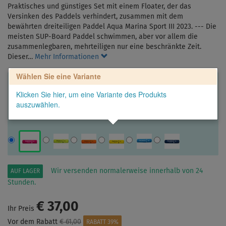
Praktisches und günstiges Set mit einem Floater, der das
Versinken des Paddels verhindert, zusammen mit dem
bewährten dreiteiligen Paddel Aqua Marina Sport III 2023. --- Die
meisten SUP-Board Paddel schwimmen, aber vor allem die
zusammenlegbaren, mehrteiligen nur eine beschränkte Zeit.
Dieser…
Mehr Informationen
Wählen Sie eine Variante
Klicken Sie hier, um eine Variante des Produkts
auszuwählen.
Wir versenden normalerweise innerhalb von 24
AUF LAGER
Stunden.
€ 37,00
Ihr Preis
Vor dem Rabatt
€ 61,00
RABATT 39%