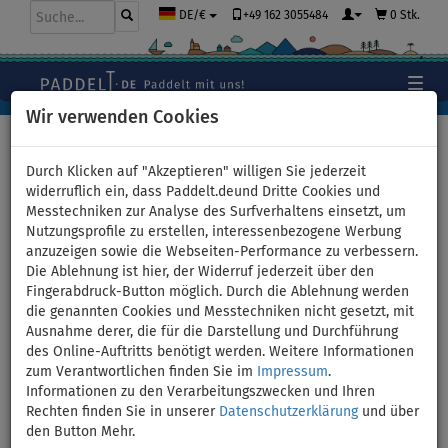
+49 162 3055484
0 Stk.
DE/€
Wir verwenden Cookies
Hauptseite
>
Paddel
>
Aluminium
Durch Klicken auf "Akzeptieren" willigen Sie jederzeit
widerruflich ein, dass Paddelt.deund Dritte Cookies und
Messtechniken zur Analyse des Surfverhaltens einsetzt, um
Aluminium Paddel für SUP
Nutzungsprofile zu erstellen, interessenbezogene Werbung
anzuzeigen sowie die Webseiten-Performance zu verbessern.
Boards
Die Ablehnung ist hier, der Widerruf jederzeit über den
Fingerabdruck-Button möglich. Durch die Ablehnung werden
Basis Paddel sind meist aus einem Aluminiumschaft und
die genannten Cookies und Messtechniken nicht gesetzt, mit
Kunstoffblatt gefertigt. Der Nachteil dieser Paddels ist ihr
Ausnahme derer, die für die Darstellung und Durchführung
Gewicht. Es beträgt normalerweise etwa 1 kg. Beachten Sie auch,
des Online-Auftritts benötigt werden. Weitere Informationen
dass diese Paddel nur für eine begrenzte Zeit schwimmen. Der
zum Verantwortlichen finden Sie im
Impressum
.
Verstellmechanismus im Schaft hat mehrere Löcher, die nicht
Informationen zu den Verarbeitungszwecken und Ihren
gut genug abgedichtet werden können. Wenn das Paddel längere
Rechten finden Sie in unserer
Datenschutzerklärung
und über
Zeit im Wasser liegt, füllt sich der Schaft und das Paddel sinkt
den Button Mehr.
nach unten. Deshalb empfehlen wir, einen speziellen "Floater",