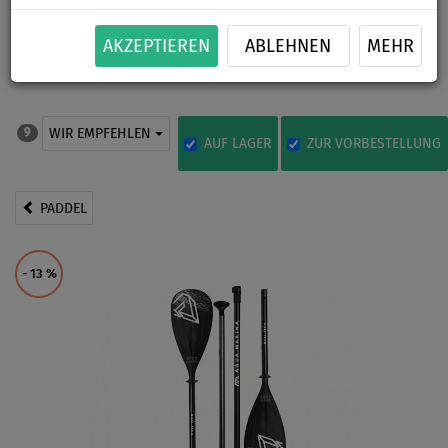
damit das Paddel an der Wasseroberfläche schwimmt. Außerdem
ist der Aluminium-Schaft sehr steif und kann sich nicht zurück
AKZEPTIEREN
ABLEHNEN
MEHR
biegen, wenn Sie das Paddel mit zu viel Kraft einsetzen. Es
besteht dann die Gefahr das es bricht.
WIR EMPFEHLEN
9
AUF LAGER
ZUR VORBESTELLUNG
PADDEL
- 13
%