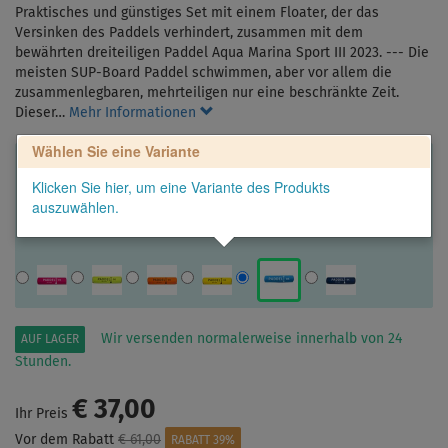
Praktisches und günstiges Set mit einem Floater, der das
Versinken des Paddels verhindert, zusammen mit dem
bewährten dreiteiligen Paddel Aqua Marina Sport III 2023. --- Die
meisten SUP-Board Paddel schwimmen, aber vor allem die
zusammenlegbaren, mehrteiligen nur eine beschränkte Zeit.
Dieser…
Mehr Informationen
Wählen Sie eine Variante
Klicken Sie hier, um eine Variante des Produkts
auszuwählen.
Wir versenden normalerweise innerhalb von 24
AUF LAGER
Stunden.
€ 37,00
Ihr Preis
Vor dem Rabatt
€ 61,00
RABATT 39%