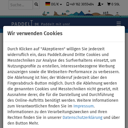
+49 162 3055484
0 Stk.
DE/€
Wir verwenden Cookies
Hauptseite
>
Paddel
>
Aluminium
Durch Klicken auf "Akzeptieren" willigen Sie jederzeit
widerruflich ein, dass Paddelt.deund Dritte Cookies und
Messtechniken zur Analyse des Surfverhaltens einsetzt, um
Set - Paddel Aqua Marina
Nutzungsprofile zu erstellen, interessenbezogene Werbung
anzuzeigen sowie die Webseiten-Performance zu verbessern.
Sport III Modell 2025 + Floater
Die Ablehnung ist hier, der Widerruf jederzeit über den
Fingerabdruck-Button möglich. Durch die Ablehnung werden
- Variante: neon blau
die genannten Cookies und Messtechniken nicht gesetzt, mit
Ausnahme derer, die für die Darstellung und Durchführung
des Online-Auftritts benötigt werden. Weitere Informationen
BIS
AKTION
-39
%
SETS
zum Verantwortlichen finden Sie im
Impressum
.
Informationen zu den Verarbeitungszwecken und Ihren
Previous
Nex
Rechten finden Sie in unserer
Datenschutzerklärung
und über
den Button Mehr.