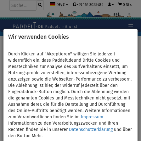
+49 162 3055484
0 Stk.
DE/€
Wir verwenden Cookies
Hauptseite
>
Zubehör
Durch Klicken auf "Akzeptieren" willigen Sie jederzeit
widerruflich ein, dass Paddelt.deund Dritte Cookies und
Messtechniken zur Analyse des Surfverhaltens einsetzt, um
PADDLENAUT US-BOX Finne
Nutzungsprofile zu erstellen, interessenbezogene Werbung
anzuzeigen sowie die Webseiten-Performance zu verbessern.
für SUP Boards
Die Ablehnung ist hier, der Widerruf jederzeit über den
Fingerabdruck-Button möglich. Durch die Ablehnung werden
die genannten Cookies und Messtechniken nicht gesetzt, mit
Ausnahme derer, die für die Darstellung und Durchführung
Previous
Nex
des Online-Auftritts benötigt werden. Weitere Informationen
zum Verantwortlichen finden Sie im
Impressum
.
Informationen zu den Verarbeitungszwecken und Ihren
Rechten finden Sie in unserer
Datenschutzerklärung
und über
den Button Mehr.