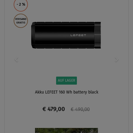
- 2
%
VERSAND
GRATIS
AUF LAGER
Akku LEFEET 160 Wh battery black
€ 479,00
€ 490,00