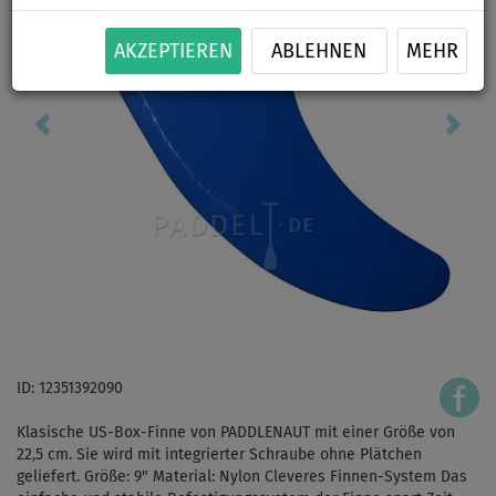
AKZEPTIEREN
ABLEHNEN
MEHR
ID: 12351392090
Klasische US-Box-Finne von PADDLENAUT mit einer Größe von
22,5 cm. Sie wird mit integrierter Schraube ohne Plätchen
geliefert. Größe: 9" Material: Nylon Cleveres Finnen-System Das