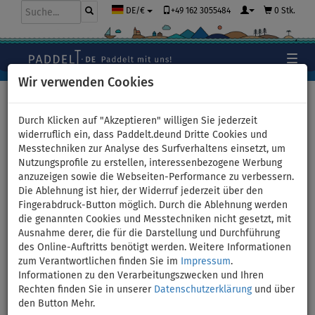
+49 162 3055484
0 Stk.
DE/€
Wir verwenden Cookies
Hauptseite
>
Segel
>
Aufblasbare Segel
Durch Klicken auf "Akzeptieren" willigen Sie jederzeit
widerruflich ein, dass Paddelt.deund Dritte Cookies und
Messtechniken zur Analyse des Surfverhaltens einsetzt, um
DUOTONE iRig Segel für das
Nutzungsprofile zu erstellen, interessenbezogene Werbung
anzuzeigen sowie die Webseiten-Performance zu verbessern.
SUP und WindSUP -
Die Ablehnung ist hier, der Widerruf jederzeit über den
Fingerabdruck-Button möglich. Durch die Ablehnung werden
aufblasbar - Größe: S
die genannten Cookies und Messtechniken nicht gesetzt, mit
Ausnahme derer, die für die Darstellung und Durchführung
des Online-Auftritts benötigt werden. Weitere Informationen
VERSAND
GRATIS
zum Verantwortlichen finden Sie im
Impressum
.
Informationen zu den Verarbeitungszwecken und Ihren
Previous
Nex
Rechten finden Sie in unserer
Datenschutzerklärung
und über
den Button Mehr.