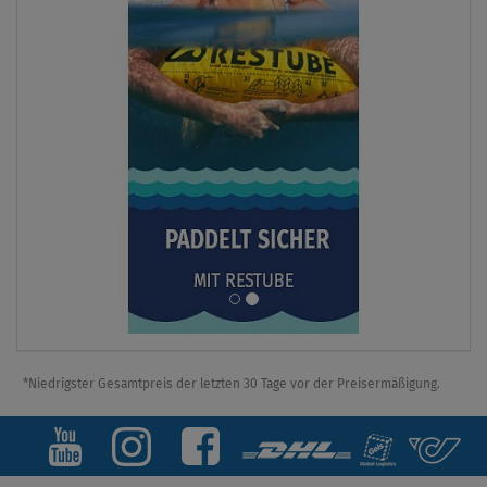
*Niedrigster Gesamtpreis der letzten 30 Tage vor der Preisermäßigung.