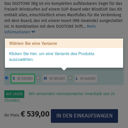
Das DUOTONE iRig ist ein komplettes aufblasbares Segel für das
Freizeit-Windsurfen auf einem SUP-Board oder WindSUP. Das Kit
enthält alles, einschließlich eines Mastfußes für die Verbindung
mit dem Board, das mit einem Insert (M8-Gewinde) ausgestattet
ist. In Kombination mit dem DUOTONE Drift…
Mehr
Informationen
Wählen Sie eine Variante
Klicken Sie hier, um eine Variante des Produkts
auszuwählen.
S
M
L
(
€ 539,00
)
(
€ 589,00
)
(
€ 649,00
)
Wir versenden normalerweise innerhalb von 24
AUF LAGER
Stunden.
€ 539,00
Ihr Preis