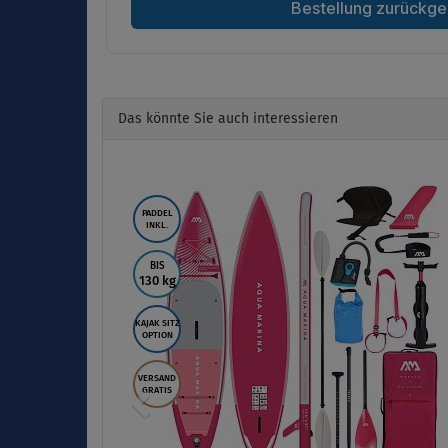
Das könnte Sie auch interessieren
Previous
PADDEL
INKL.
BIS
130 kg
KAJAK SITZ
OPTION
VERSAND
GRATIS