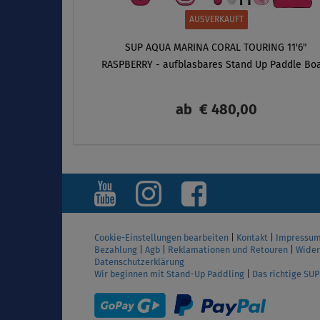
AUSVERKAUFT
SUP AQUA MARINA CORAL TOURING 11'6"
RASPBERRY - aufblasbares Stand Up Paddle Bo
ab
€ 480,00
ANZEIGEN
Cookie-Einstellungen bearbeiten
|
Kontakt
|
Impressu
Bezahlung
|
Agb
|
Reklamationen und Retouren
|
Wider
Datenschutzerklärung
Wir beginnen mit Stand-Up Paddling
|
Das richtige SU