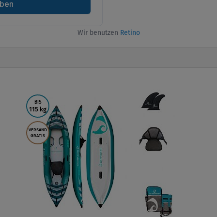
Wir benutzen
Retino
BIS
115 kg
VERSAND
GRATIS