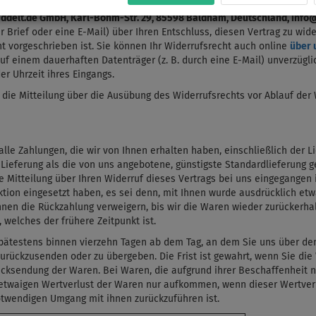
ddelt.de GmbH, Karl-Böhm-Str. 29, 85598 Baldham, Deutschland, info@
er Brief oder eine E-Mail) über Ihren Entschluss, diesen Vertrag zu wi
 vorgeschrieben ist. Sie können Ihr Widerrufsrecht auch online
über 
auf einem dauerhaften Datenträger (z. B. durch eine E-Mail) unverzügl
r Uhrzeit ihres Eingangs.
e die Mitteilung über die Ausübung des Widerrufsrechts vor Ablauf der
lle Zahlungen, die wir von Ihnen erhalten haben, einschließlich der 
r Lieferung als die von uns angebotene, günstigste Standardlieferung 
 Mitteilung über Ihren Widerruf dieses Vertrags bei uns eingegangen 
ktion eingesetzt haben, es sei denn, mit Ihnen wurde ausdrücklich et
nnen die Rückzahlung verweigern, bis wir die Waren wieder zurückerha
welches der frühere Zeitpunkt ist.
pätestens binnen vierzehn Tagen ab dem Tag, an dem Sie uns über den
urückzusenden oder zu übergeben. Die Frist ist gewahrt, wenn Sie die 
ücksendung der Waren. Bei Waren, die aufgrund ihrer Beschaffenheit 
 etwaigen Wertverlust der Waren nur aufkommen, wenn dieser Wertverl
twendigen Umgang mit ihnen zurückzuführen ist.