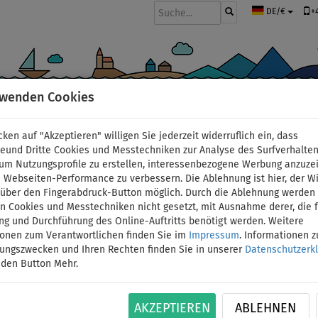
+
DE/€
rwenden Cookies
BOOTE UND MOTOREN
PADDEL
SEGEL
BEKLEIDUNG
ZUBEHÖ
cken auf "Akzeptieren" willigen Sie jederzeit widerruflich ein, dass
deund Dritte Cookies und Messtechniken zur Analyse des Surfverhalte
 um Nutzungsprofile zu erstellen, interessenbezogene Werbung anzuze
 Webseiten-Performance zu verbessern. Die Ablehnung ist hier, der W
t über den Fingerabdruck-Button möglich. Durch die Ablehnung werden 
 Cookies und Messtechniken nicht gesetzt, mit Ausnahme derer, die f
ng und Durchführung des Online-Auftritts benötigt werden. Weitere
ALLGEMEINE GESCHÄFTSBEDINGUNGEN
REKLAMATIONEN UND RET
ionen zum Verantwortlichen finden Sie im
Impressum
. Informationen 
tungszwecken und Ihren Rechten finden Sie in unserer
Datenschutzerk
 den Button Mehr.
be von Gründen diesen Vertrag zu widerrufen. Die Widerrufsfrist betr
AKZEPTIEREN
ABLEHNEN
 ist, die letzte Ware in Besitz genommen haben bzw. hat.