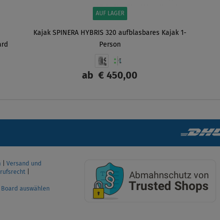
AUF LAGER
Kajak SPINERA HYBRIS 320 aufblasbares Kajak 1-
ard
Person
ab
€ 450,00
ANZEIGEN
m
|
Versand und
rufsrecht
|
P Board auswählen