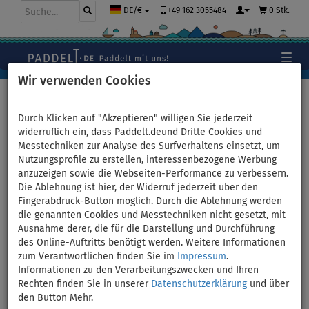
+49 162 3055484
0 Stk.
DE/€
Wir verwenden Cookies
Hauptseite
>
Paddel
>
Aluminium
Durch Klicken auf "Akzeptieren" willigen Sie jederzeit
widerruflich ein, dass Paddelt.deund Dritte Cookies und
Messtechniken zur Analyse des Surfverhaltens einsetzt, um
Set - Paddel Aqua Marina
Nutzungsprofile zu erstellen, interessenbezogene Werbung
anzuzeigen sowie die Webseiten-Performance zu verbessern.
Sport III Modell 2025 + Floater
Die Ablehnung ist hier, der Widerruf jederzeit über den
Fingerabdruck-Button möglich. Durch die Ablehnung werden
- Variante: rosa
die genannten Cookies und Messtechniken nicht gesetzt, mit
Ausnahme derer, die für die Darstellung und Durchführung
des Online-Auftritts benötigt werden. Weitere Informationen
BIS
AKTION
-39
%
SETS
zum Verantwortlichen finden Sie im
Impressum
.
Informationen zu den Verarbeitungszwecken und Ihren
Previous
Nex
Rechten finden Sie in unserer
Datenschutzerklärung
und über
den Button Mehr.