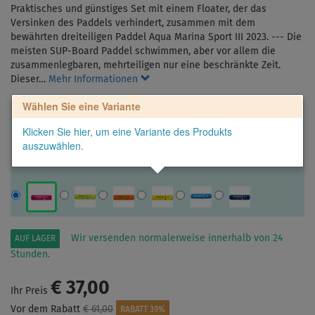
Praktisches und günstiges Set mit einem Floater, der das
Versinken des Paddels verhindert, zusammen mit dem
bewährten dreiteiligen Paddel Aqua Marina Sport III 2023. --- Die
meisten SUP-Board Paddel schwimmen, aber vor allem die
zusammenlegbaren, mehrteiligen nur eine beschränkte Zeit.
Dieser…
Mehr Informationen
Wählen Sie eine Variante
Klicken Sie hier, um eine Variante des Produkts
auszuwählen.
Wir versenden normalerweise innerhalb von 24
AUF LAGER
Stunden.
€ 37,00
Ihr Preis
Vor dem Rabatt
€ 61,00
RABATT 39%