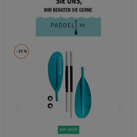
- 25
%
AUF LAGER