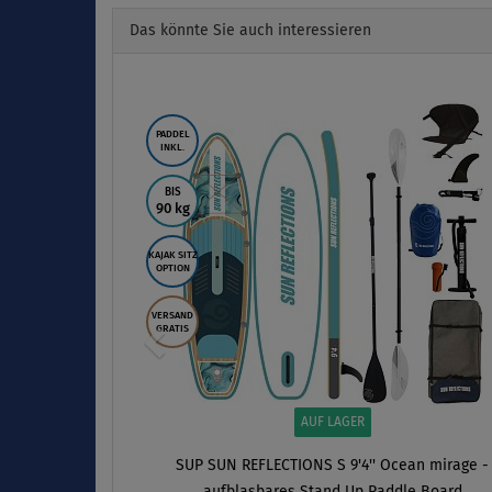
Das könnte Sie auch interessieren
Previous
PADDEL
INKL.
BIS
90 kg
KAJAK SITZ
OPTION
VERSAND
GRATIS
AUF LAGER
SUP SUN REFLECTIONS S 9'4'' Ocean mirage -
aufblasbares Stand Up Paddle Board