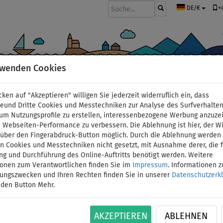
+
DE/€
rwenden Cookies
BOOTE UND MOTOREN
PADDEL
SEGEL
BEKLEIDUNG
ZUBEHÖ
cken auf "Akzeptieren" willigen Sie jederzeit widerruflich ein, dass
deund Dritte Cookies und Messtechniken zur Analyse des Surfverhalte
 um Nutzungsprofile zu erstellen, interessenbezogene Werbung anzuze
 Webseiten-Performance zu verbessern. Die Ablehnung ist hier, der W
t über den Fingerabdruck-Button möglich. Durch die Ablehnung werden 
 Cookies und Messtechniken nicht gesetzt, mit Ausnahme derer, die f
ng und Durchführung des Online-Auftritts benötigt werden. Weitere
ionen zum Verantwortlichen finden Sie im
Impressum
. Informationen 
tungszwecken und Ihren Rechten finden Sie in unserer
Datenschutzerk
 den Button Mehr.
AKZEPTIEREN
ABLEHNEN