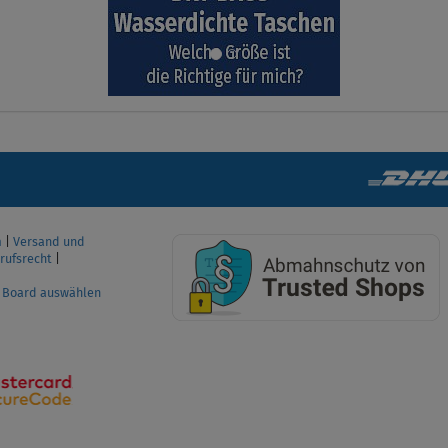
m
|
Versand und
rufsrecht
|
P Board auswählen