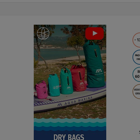
- 1
PAD
IN
B
60
VER
GRA