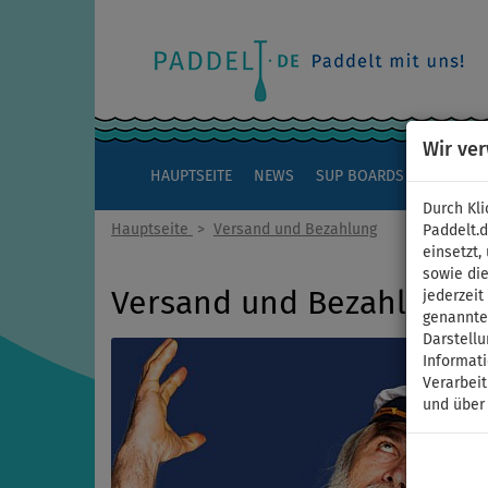
Wir ve
HAUPTSEITE
NEWS
SUP BOARDS
KAJAKS
Durch Kli
Hauptseite
>
Versand und Bezahlung
Paddelt.
einsetzt,
sowie die
Versand und Bezahlung
jederzei
genannten
Darstellu
Informat
Verarbei
und über