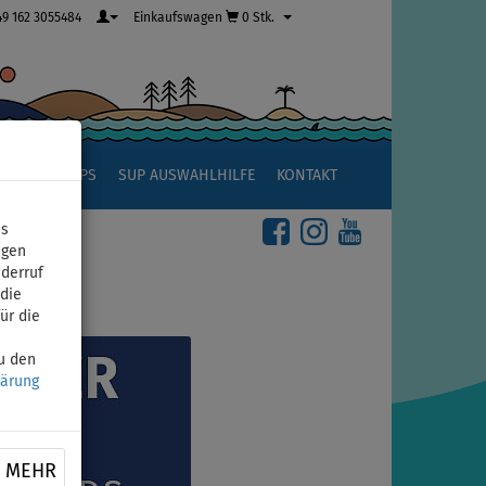
49 162 3055484
Einkaufswagen
0 Stk.
R
SUP TIPPS
SUP AUSWAHLHILFE
KONTAKT
ns
igen
iderruf
die
ür die
zu den
lärung
MEHR