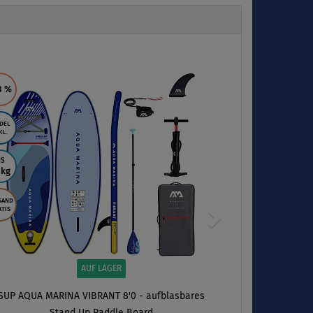
Next
3
%
DEL
KL.
IS
 kg
SAND
TIS
AUF LAGER
SUP AQUA MARINA VIBRANT 8'0 - aufblasbares
Stand Up Paddle Board