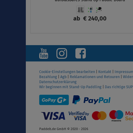
ab
€ 240,00
ANZEIGEN
Cookie-Einstellungen bearbeiten
|
Kontakt
|
Impressu
Bezahlung
|
Agb
|
Reklamationen und Retouren
|
Wider
Datenschutzerklärung
Wir beginnen mit Stand-Up Paddling
|
Das richtige SU
Paddelt.de GmbH © 2020 - 2026