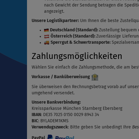
nach Gewicht der Sendung betragen die Spedit
angezeigt.
Unsere Logistikpartner:
Um Ihnen die beste Zustellqua
Deutschland (Standard):
Zustellung bequem
Österreich (Standard):
Zuverlässige Lieferu
Sperrgut & Schwertransporte:
Spezialversan
Zahlungsmöglichkeiten
Wählen Sie einfach die Zahlungsmethode, die am best
Vorkasse / Banküberweisung
Sie überweisen den Rechnungsbetrag vorab auf unser 
umgehend versendet.
Unsere Bankverbindung:
Kreissparkasse München Starnberg Ebersberg
IBAN
:
DE35 7025 0150 0029 8943 34
BIC
:
BYLADEM1KMS
Verwendugszweck
:
Bitte geben Sie unbedingt Ihre
Bes
PayPal