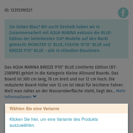
ID: 12351390521
Sie lieben Blau? Wir auch! Deshalb haben wir in
Zusammenarbeit mit AQUA MARINA exklusiv die BLUE-
Edition der beliebtesten SUP-Modelle auf den Markt
gebracht: MONSTER 12' BLUE, FUSION 10'10'' BLUE und
BREEZE 9'10'' BLUE – alle in stilvollen Blautönen.
Das AQUA MARINA BREEZE 9'10" BLUE Limitierte Edition (BT-
23BRPB) gehört in die Kategorie Kleine Allround Boards. Das
Board ist 300 cm lang, 76 cm breit und nur 12 cm hoch. Die
reduzierte Board-Höhe von 12 cm ist ideal für leichtere Fahrer.
Weil man näher an der Wasseroberfläche steht, liegt der…
Mehr
Informationen
Wählen Sie eine Variante
Klicken Sie hier, um eine Variante des Produkts
auszuwählen.