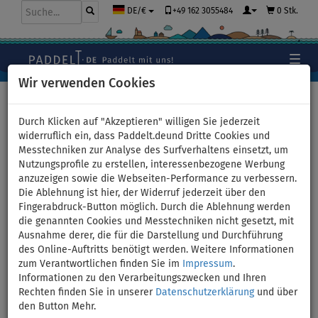
+49 162 3055484
0 Stk.
DE/€
Wir verwenden Cookies
Hauptseite
>
Stand Up Paddle Boards
>
Kleine Allround
Boards
Durch Klicken auf "Akzeptieren" willigen Sie jederzeit
widerruflich ein, dass Paddelt.deund Dritte Cookies und
Messtechniken zur Analyse des Surfverhaltens einsetzt, um
Nutzungsprofile zu erstellen, interessenbezogene Werbung
SUP AQUA MARINA BREEZE
anzuzeigen sowie die Webseiten-Performance zu verbessern.
Die Ablehnung ist hier, der Widerruf jederzeit über den
9'10 BLUE - aufblasbares
Fingerabdruck-Button möglich. Durch die Ablehnung werden
die genannten Cookies und Messtechniken nicht gesetzt, mit
Stand Up Paddle Board -
Ausnahme derer, die für die Darstellung und Durchführung
des Online-Auftritts benötigt werden. Weitere Informationen
Variante: Grund-Set
zum Verantwortlichen finden Sie im
Impressum
.
Informationen zu den Verarbeitungszwecken und Ihren
Rechten finden Sie in unserer
Datenschutzerklärung
und über
BIS
PADDEL
KAJAK SITZ
VERSAND
100 kg
INKL.
OPTION
GRATIS
den Button Mehr.