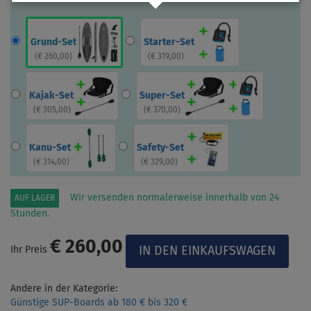
Grund-Set
Starter-Set
(
€ 260,00
)
(
€ 319,00
)
Kajak-Set
Super-Set
(
€ 305,00
)
(
€ 370,00
)
Kanu-Set
Safety-Set
(
€ 314,00
)
(
€ 329,00
)
Wir versenden normalerweise innerhalb von 24
AUF LAGER
Stunden.
€ 260,00
Ihr Preis
Andere in der Kategorie:
Günstige SUP-Boards ab 180 € bis 320 €