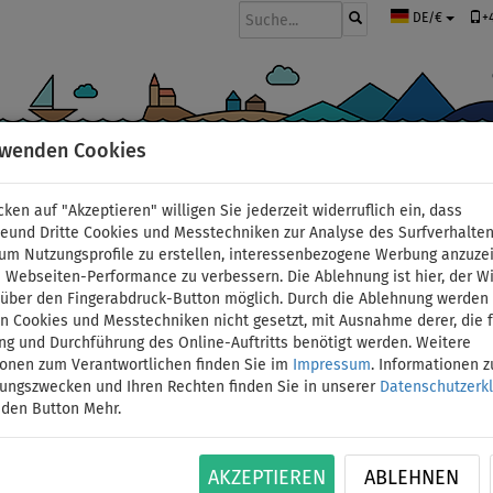
+
DE/€
rwenden Cookies
BOOTE UND MOTOREN
PADDEL
SEGEL
BEKLEIDUNG
ZUBEHÖ
cken auf "Akzeptieren" willigen Sie jederzeit widerruflich ein, dass
deund Dritte Cookies und Messtechniken zur Analyse des Surfverhalte
 um Nutzungsprofile zu erstellen, interessenbezogene Werbung anzuze
 Webseiten-Performance zu verbessern. Die Ablehnung ist hier, der W
Floater - Sinkschutz fü
t über den Fingerabdruck-Button möglich. Durch die Ablehnung werden 
 Cookies und Messtechniken nicht gesetzt, mit Ausnahme derer, die f
ng und Durchführung des Online-Auftritts benötigt werden. Weitere
ionen zum Verantwortlichen finden Sie im
Impressum
. Informationen 
ID: 12351388352
tungszwecken und Ihren Rechten finden Sie in unserer
Datenschutzerk
 den Button Mehr.
Die meisten SUP-Board Paddel schwimmen, aber
eine beschränkte Zeit. Dieser Paddel-Schwimmer
Ein Floater ist absolut notwendig, wenn Sie Ih
AKZEPTIEREN
ABLEHNEN
Spielen…
Mehr Informationen