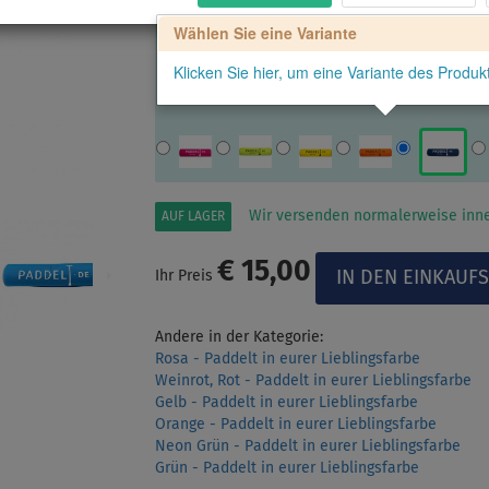
Wählen Sie eine Variante
Klicken Sie hier, um eine Variante des Produ
Wir versenden normalerweise inne
AUF LAGER
€ 15,00
Ihr Preis
Andere in der Kategorie:
Rosa - Paddelt in eurer Lieblingsfarbe
Weinrot, Rot - Paddelt in eurer Lieblingsfarbe
Gelb - Paddelt in eurer Lieblingsfarbe
Orange - Paddelt in eurer Lieblingsfarbe
Neon Grün - Paddelt in eurer Lieblingsfarbe
Grün - Paddelt in eurer Lieblingsfarbe