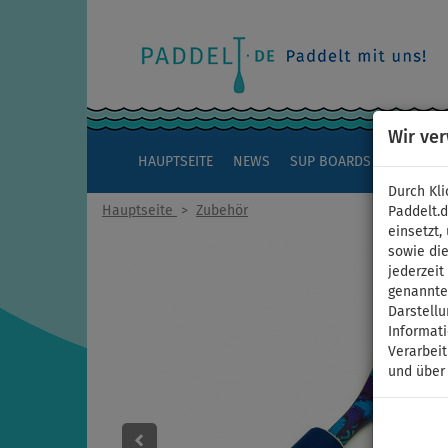
Wir ve
HAUPTSEITE
NEWS
SUP BOARDS
KAJAKS
Durch Kli
Hauptseite
>
Zubehör
Paddelt.
einsetzt,
sowie die
jederzei
genannten
Darstellu
Informat
Verarbei
und über