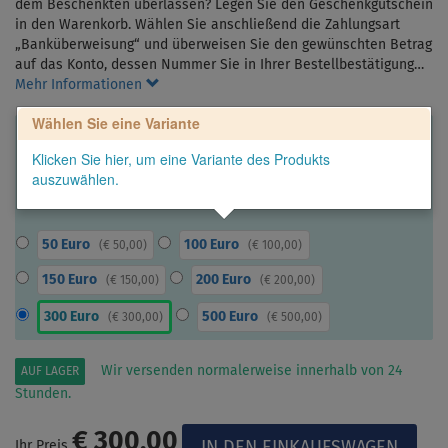
dem Beschenkten überlassen? Legen Sie den Geschenkgutschein
in den Warenkorb. Wählen Sie anschließend die Zahlungsart
„Banküberweisung“ und überweisen Sie den gewünschten Betrag
auf das Konto, dessen Nummer Sie in Ihrer Bestellbestätigung…
Mehr Informationen
Wählen Sie eine Variante
Klicken Sie hier, um eine Variante des Produkts
auszuwählen.
50 Euro
100 Euro
(
€ 50,00
)
(
€ 100,00
)
150 Euro
200 Euro
(
€ 150,00
)
(
€ 200,00
)
300 Euro
500 Euro
(
€ 300,00
)
(
€ 500,00
)
Wir versenden normalerweise innerhalb von 24
AUF LAGER
Stunden.
€ 300,00
Ihr Preis