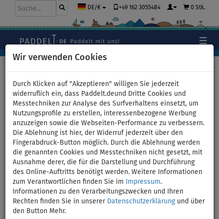
+49 162 3055484
0 Stk.
DE/€
Wir verwenden Cookies
Hauptseite
>
Paddel
Durch Klicken auf "Akzeptieren" willigen Sie jederzeit
widerruflich ein, dass Paddelt.deund Dritte Cookies und
Messtechniken zur Analyse des Surfverhaltens einsetzt, um
Geschenkgutschein für den
Nutzungsprofile zu erstellen, interessenbezogene Werbung
anzuzeigen sowie die Webseiten-Performance zu verbessern.
Kauf eines Kajaks bei
Die Ablehnung ist hier, der Widerruf jederzeit über den
Fingerabdruck-Button möglich. Durch die Ablehnung werden
PADDELT.DE - Wert: 300 Euro
die genannten Cookies und Messtechniken nicht gesetzt, mit
Ausnahme derer, die für die Darstellung und Durchführung
des Online-Auftritts benötigt werden. Weitere Informationen
zum Verantwortlichen finden Sie im
Impressum
.
Informationen zu den Verarbeitungszwecken und Ihren
Rechten finden Sie in unserer
Datenschutzerklärung
und über
den Button Mehr.