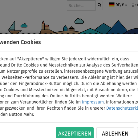
+
DE/€
rwenden Cookies
BOOTE UND MOTOREN
PADDEL
SEGEL
BEKLEIDUNG
ZUBEHÖ
cken auf "Akzeptieren" willigen Sie jederzeit widerruflich ein, dass
ound Boards
deund Dritte Cookies und Messtechniken zur Analyse des Surfverhalte
 um Nutzungsprofile zu erstellen, interessenbezogene Werbung anzuze
 Webseiten-Performance zu verbessern. Die Ablehnung ist hier, der W
SUP AQUA MARINA VAPO
t über den Fingerabdruck-Button möglich. Durch die Ablehnung werden 
 Cookies und Messtechniken nicht gesetzt, mit Ausnahme derer, die f
ng und Durchführung des Online-Auftritts benötigt werden. Weitere
2026 - aufblasbares S
ionen zum Verantwortlichen finden Sie im
Impressum
. Informationen 
tungszwecken und Ihren Rechten finden Sie in unserer
Datenschutzerk
Variante: Kanu-Set
 den Button Mehr.
BIS
BIS
PADDEL
KAJAK SITZ
VERSAND
ID: 123
-14
%
140 kg
INKL.
OPTION
GRATIS
AKZEPTIEREN
ABLEHNEN