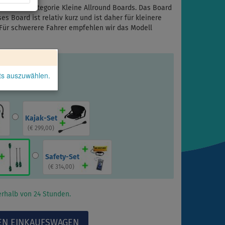
t in die Kategorie Kleine Allround Boards. Das Board
es Board ist relativ kurz und ist daher für kleinere
 Für schwerere Fahrer empfehlen wir das Modell
kts auszuwählen.
Kajak-Set
(
€ 299,00
)
Safety-Set
(
€ 314,00
)
rhalb von 24 Stunden.