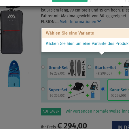
Das AQUA MARINA VAPOR 10'4" Modell 2026 gehör
ist 315 cm lang, 79 cm breit und 15 cm hoch. Dies
Fahrer mit Maximalgewicht von 80 kg geeignet.
FUSION.…
Mehr Informationen
Wählen Sie eine Variante
Klicken Sie hier, um eine Variante des Produ
Grund-Set
Starter-Set
(
€ 239,00
)
(
€ 299,00
)
Super-Set
Kanu-Set
(
€ 359,00
)
(
€ 294,00
)
Wir versenden normalerweise inne
AUF LAGER
€ 294,00
Ihr Preis