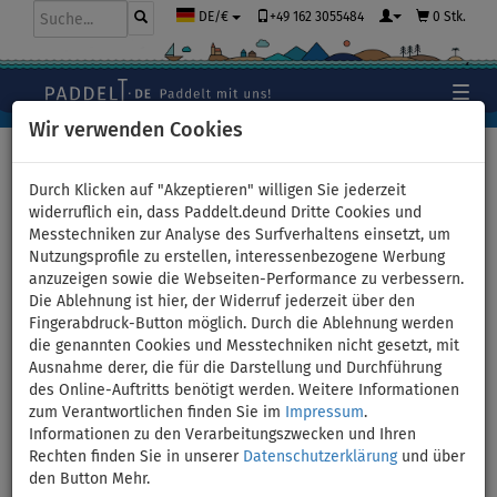
+49 162 3055484
0 Stk.
DE/€
Wir verwenden Cookies
Hauptseite
>
Stand Up Paddle Boards
>
Mittlere Allround
Boards
Durch Klicken auf "Akzeptieren" willigen Sie jederzeit
widerruflich ein, dass Paddelt.deund Dritte Cookies und
Messtechniken zur Analyse des Surfverhaltens einsetzt, um
Nutzungsprofile zu erstellen, interessenbezogene Werbung
SUP AQUA MARINA FUSION
anzuzeigen sowie die Webseiten-Performance zu verbessern.
Die Ablehnung ist hier, der Widerruf jederzeit über den
10'10 Before Sunset 2026 -
Fingerabdruck-Button möglich. Durch die Ablehnung werden
die genannten Cookies und Messtechniken nicht gesetzt, mit
aufblasbares Stand Up Paddle
Ausnahme derer, die für die Darstellung und Durchführung
des Online-Auftritts benötigt werden. Weitere Informationen
Board - Variante: Super-Set
zum Verantwortlichen finden Sie im
Impressum
.
Informationen zu den Verarbeitungszwecken und Ihren
Rechten finden Sie in unserer
Datenschutzerklärung
und über
BIS
PADDEL
KAJAK SITZ
VERSAND
150 kg
INKL.
OPTION
GRATIS
den Button Mehr.