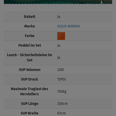
Rabatt
Ja
Marke
AQUA MARINA
Farbe
Paddel im Set
Ja
Leash - Sicherheitsleine im
Ja
Set
SUP Volumen
338l
SUP Druck
15PSI
Maximale Traglast des
150kg
Herstellers
SUP Länge
330cm
SUP Breite
81cm