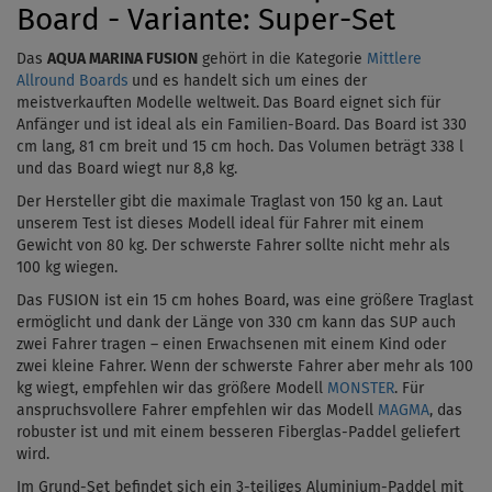
Board - Variante: Super-Set
Das
AQUA MARINA FUSION
gehört in die Kategorie
Mittlere
Allround Boards
und es handelt sich um eines der
meistverkauften Modelle weltweit.
Das Board
eignet sich für
Anfänger und ist ideal als ein Familien-Board. Das Board ist 330
cm lang, 81 cm breit und 15 cm hoch. Das Volumen beträgt 338 l
und das Board wiegt nur 8,8 kg.
Der Hersteller gibt die maximale
Traglast
von 150 kg an. Laut
unserem Test ist dieses Modell ideal für Fahrer mit einem
Gewicht von 80 kg
. Der schwerste Fahrer sollte nicht mehr als
100 kg wiegen.
Das FUSION ist ein 15 cm hohes Board, was eine größere Traglast
ermöglicht und dank der Länge von 330 cm kann das SUP auch
zwei Fahrer tragen – einen Erwachsenen mit einem Kind oder
zwei kleine Fahrer. Wenn der schwerste Fahrer aber mehr als 100
kg wiegt, empfehlen wir das größere Modell
MONSTER
. Für
anspruchsvollere Fahrer empfehlen wir das Modell
MAGMA
, das
robuster ist und mit einem besseren Fiberglas-Paddel geliefert
wird.
Im Grund-Set befindet
sich ein 3-teiliges Aluminium-Paddel mit