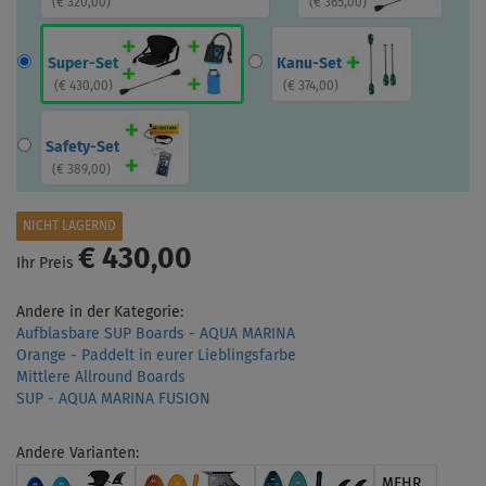
(
€ 320,00
)
(
€ 365,00
)
Super-Set
Kanu-Set
(
€ 430,00
)
(
€ 374,00
)
Safety-Set
(
€ 389,00
)
NICHT LAGERND
€ 430,00
Ihr Preis
Andere in der Kategorie:
Aufblasbare SUP Boards - AQUA MARINA
Orange - Paddelt in eurer Lieblingsfarbe
Mittlere Allround Boards
SUP - AQUA MARINA FUSION
Andere Varianten:
MEHR...