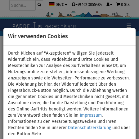
+49 162 3055484
0 Stk.
DE/€
Wir verwenden Cookies
Hauptseite
>
Stand Up Paddle Boards
>
TOURING
Durch Klicken auf "Akzeptieren" willigen Sie jederzeit
widerruflich ein, dass Paddelt.deund Dritte Cookies und
Messtechniken zur Analyse des Surfverhaltens einsetzt, um
Nutzungsprofile zu erstellen, interessenbezogene Werbung
SUP AQUA MARINA HYPER
anzuzeigen sowie die Webseiten-Performance zu verbessern.
Die Ablehnung ist hier, der Widerruf jederzeit über den
11'6" - aufblasbares Stand Up
Fingerabdruck-Button möglich. Durch die Ablehnung werden
die genannten Cookies und Messtechniken nicht gesetzt, mit
Paddle Board - Variante:
Ausnahme derer, die für die Darstellung und Durchführung
des Online-Auftritts benötigt werden. Weitere Informationen
Grund-Set
zum Verantwortlichen finden Sie im
Impressum
.
Informationen zu den Verarbeitungszwecken und Ihren
Rechten finden Sie in unserer
Datenschutzerklärung
und über
BIS
KAJAK SITZ
VERSAND
150 kg
OPTION
GRATIS
den Button Mehr.