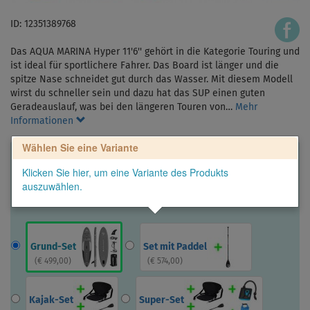
ID: 12351389768
Das AQUA MARINA Hyper 11'6'' gehört in die Kategorie Touring und
ist ideal für sportlichere Fahrer. Das Board ist länger und die
spitze Nase schneidet gut durch das Wasser. Mit diesem Modell
wirst du schneller sein und dazu hat das SUP einen guten
Geradeauslauf, was bei den längeren Touren von…
Mehr
Informationen
Wählen Sie eine Variante
Klicken Sie hier, um eine Variante des Produkts
auszuwählen.
Grund-Set
Set mit Paddel
(
€ 499,00
)
(
€ 574,00
)
Kajak-Set
Super-Set