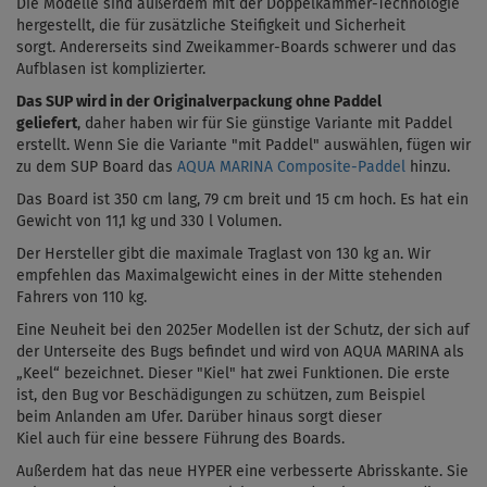
Die Modelle sind außerdem mit der Doppelkammer-Technologie
hergestellt, die für zusätzliche Steifigkeit und Sicherheit
sorgt.
Andererseits sind Zweikammer-Boards schwerer und das
Aufblasen ist komplizierter.
Das SUP wird in der Originalverpackung ohne Paddel
geliefert
, daher haben wir für Sie günstige Variante mit Paddel
erstellt. Wenn Sie die Variante "mit Paddel" auswählen, fügen wir
zu dem SUP Board das
AQUA MARINA Composite-Paddel
hinzu.
Das Board ist 350 cm lang, 79 cm breit und 15 cm hoch. Es hat ein
Gewicht von 11,1 kg und 330 l Volumen.
Der Hersteller gibt die maximale Traglast von 130 kg an. Wir
empfehlen das Maximalgewicht eines in der Mitte stehenden
Fahrers von 110 kg.
Eine Neuheit bei den 2025er
Modellen ist der Schutz, der sich auf
der Unterseite des Bugs befindet und wird von AQUA MARINA als
„Keel“ bezeichnet. Dieser "Kiel" hat zwei Funktionen. Die erste
ist, den Bug vor Beschädigungen zu schützen, zum Beispiel
beim
Anlanden
am Ufer. Darüber hinaus sorgt dieser
Kiel
auch
für eine bessere Führung des Boards.
Außerdem hat das neue HYPER eine verbesserte Abrisskante. Sie