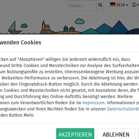
+
DE/€
rwenden Cookies
BOOTE UND MOTOREN
PADDEL
SEGEL
BEKLEIDUNG
ZUBEHÖ
cken auf "Akzeptieren" willigen Sie jederzeit widerruflich ein, dass
CE
deund Dritte Cookies und Messtechniken zur Analyse des Surfverhalte
 um Nutzungsprofile zu erstellen, interessenbezogene Werbung anzuze
 Webseiten-Performance zu verbessern. Die Ablehnung ist hier, der W
 - HYDRO FORCE
t über den Fingerabdruck-Button möglich. Durch die Ablehnung werden 
 Cookies und Messtechniken nicht gesetzt, mit Ausnahme derer, die f
ng und Durchführung des Online-Auftritts benötigt werden. Weitere
ionen zum Verantwortlichen finden Sie im
Impressum
. Informationen 
tungszwecken und Ihren Rechten finden Sie in unserer
Datenschutzerk
 den Button Mehr.
AKZEPTIEREN
ABLEHNEN