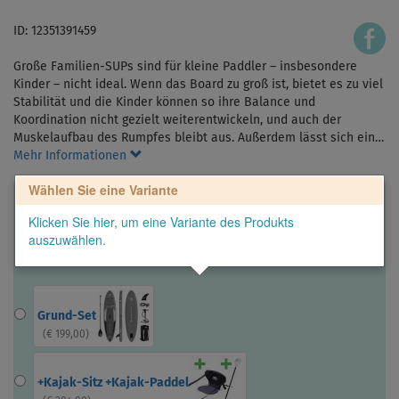
ID: 12351391459
Große Familien-SUPs sind für kleine Paddler – insbesondere
Kinder – nicht ideal. Wenn das Board zu groß ist, bietet es zu viel
Stabilität und die Kinder können so ihre Balance und
Koordination nicht gezielt weiterentwickeln, und auch der
Muskelaufbau des Rumpfes bleibt aus. Außerdem lässt sich ein…
Mehr Informationen
Wählen Sie eine Variante
Klicken Sie hier, um eine Variante des Produkts
auszuwählen.
Grund-Set
(
€ 199,00
)
+Kajak-Sitz +Kajak-Paddel