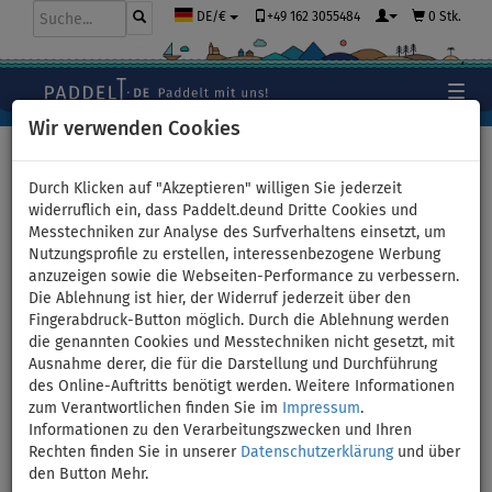
+49 162 3055484
0 Stk.
DE/€
Wir verwenden Cookies
Hauptseite
>
Stand Up Paddle Boards
>
Für JUNIOREN
Durch Klicken auf "Akzeptieren" willigen Sie jederzeit
widerruflich ein, dass Paddelt.deund Dritte Cookies und
Messtechniken zur Analyse des Surfverhaltens einsetzt, um
Nutzungsprofile zu erstellen, interessenbezogene Werbung
SUP GLADIATOR ONE 9'6" KID -
anzuzeigen sowie die Webseiten-Performance zu verbessern.
Die Ablehnung ist hier, der Widerruf jederzeit über den
aufblasbares Stand Up Paddle
Fingerabdruck-Button möglich. Durch die Ablehnung werden
die genannten Cookies und Messtechniken nicht gesetzt, mit
Board - Variante: +
Ausnahme derer, die für die Darstellung und Durchführung
des Online-Auftritts benötigt werden. Weitere Informationen
elektrische Pumpe
zum Verantwortlichen finden Sie im
Impressum
.
Informationen zu den Verarbeitungszwecken und Ihren
Rechten finden Sie in unserer
Datenschutzerklärung
und über
BIS
PADDEL
KAJAK SITZ
VERSAND
-1
%
INKL.
OPTION
GRATIS
den Button Mehr.