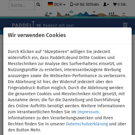
+49 162 3055484
0 Stk.
DE/€
Wir verwenden Cookies
Hauptseite
>
Zubehör
>
Sicherheit auf dem Wasser
>
RESTUBE
Durch Klicken auf "Akzeptieren" willigen Sie jederzeit
widerruflich ein, dass Paddelt.deund Dritte Cookies und
Messtechniken zur Analyse des Surfverhaltens einsetzt, um
Nutzungsprofile zu erstellen, interessenbezogene Werbung
Restube Beach Marine Blue -
anzuzeigen sowie die Webseiten-Performance zu verbessern.
Die Ablehnung ist hier, der Widerruf jederzeit über den
Schwimmboje
Fingerabdruck-Button möglich. Durch die Ablehnung werden
die genannten Cookies und Messtechniken nicht gesetzt, mit
BIS
Ausnahme derer, die für die Darstellung und Durchführung
-11
%
des Online-Auftritts benötigt werden. Weitere Informationen
zum Verantwortlichen finden Sie im
Impressum
.
Previous
Nex
Informationen zu den Verarbeitungszwecken und Ihren
Rechten finden Sie in unserer
Datenschutzerklärung
und über
den Button Mehr.