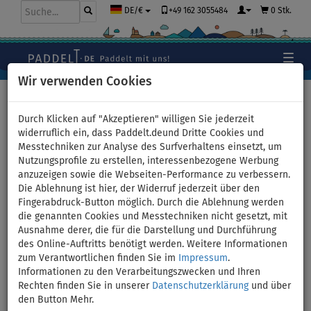
+49 162 3055484
0 Stk.
DE/€
Wir verwenden Cookies
Hauptseite
>
Zubehör
>
Sicherheit auf dem Wasser
>
Schwimmwesten
Durch Klicken auf "Akzeptieren" willigen Sie jederzeit
widerruflich ein, dass Paddelt.deund Dritte Cookies und
Messtechniken zur Analyse des Surfverhaltens einsetzt, um
Nutzungsprofile zu erstellen, interessenbezogene Werbung
LOZEN Slider rot -
anzuzeigen sowie die Webseiten-Performance zu verbessern.
Die Ablehnung ist hier, der Widerruf jederzeit über den
Schwimmweste - Größe: S
Fingerabdruck-Button möglich. Durch die Ablehnung werden
die genannten Cookies und Messtechniken nicht gesetzt, mit
BIS
Ausnahme derer, die für die Darstellung und Durchführung
-18
%
des Online-Auftritts benötigt werden. Weitere Informationen
zum Verantwortlichen finden Sie im
Impressum
.
Informationen zu den Verarbeitungszwecken und Ihren
Rechten finden Sie in unserer
Datenschutzerklärung
und über
den Button Mehr.