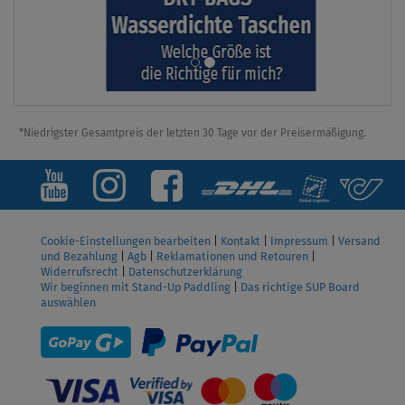
*Niedrigster Gesamtpreis der letzten 30 Tage vor der Preisermäßigung.
Cookie-Einstellungen bearbeiten
|
Kontakt
|
Impressum
|
Versand
und Bezahlung
|
Agb
|
Reklamationen und Retouren
|
Widerrufsrecht
|
Datenschutzerklärung
Wir beginnen mit Stand-Up Paddling
|
Das richtige SUP Board
auswählen