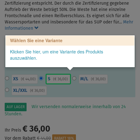
Zertifizierung entspricht. Der durch die Zertifizierung gegebene
Auftrieb der Weste beträgt 50N. Die Weste hat eine einzelne
Frontschnalle und einen Reißverschluss. Es eignet sich für alle
Wassersportarten und insbesondere für das SUP oder für…
Mehr
Informationen
Wählen Sie eine Variante
Klicken Sie hier, um eine Variante des Produkts
auszuwählen.
XS
S
M/L
(
€ 44,00
)
(
€ 36,00
)
(
€ 36,00
)
XL/XXL
(
€ 36,00
)
Wir versenden normalerweise innerhalb von 24
AUF LAGER
Stunden.
€ 36,00
Ihr Preis
Vor dem Rabatt
€ 44,00
RABATT 18%