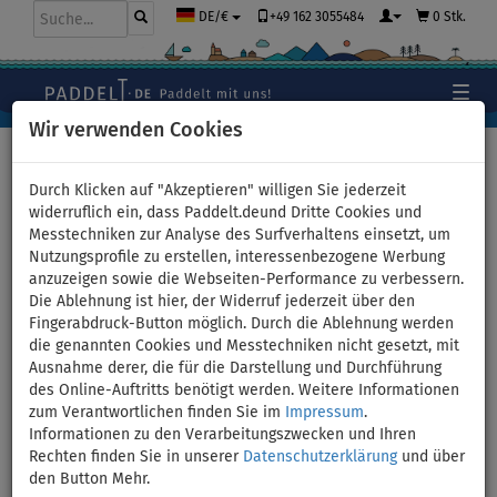
+49 162 3055484
0 Stk.
DE/€
Wir verwenden Cookies
Hauptseite
>
Zubehör
>
Sicherheit auf dem Wasser
>
Schwimmwesten
Durch Klicken auf "Akzeptieren" willigen Sie jederzeit
widerruflich ein, dass Paddelt.deund Dritte Cookies und
Messtechniken zur Analyse des Surfverhaltens einsetzt, um
Nutzungsprofile zu erstellen, interessenbezogene Werbung
SPINERA Universal Nylon 50N
anzuzeigen sowie die Webseiten-Performance zu verbessern.
Die Ablehnung ist hier, der Widerruf jederzeit über den
- Schwimmweste
Fingerabdruck-Button möglich. Durch die Ablehnung werden
die genannten Cookies und Messtechniken nicht gesetzt, mit
BIS
Ausnahme derer, die für die Darstellung und Durchführung
-19
%
des Online-Auftritts benötigt werden. Weitere Informationen
zum Verantwortlichen finden Sie im
Impressum
.
Informationen zu den Verarbeitungszwecken und Ihren
Rechten finden Sie in unserer
Datenschutzerklärung
und über
den Button Mehr.