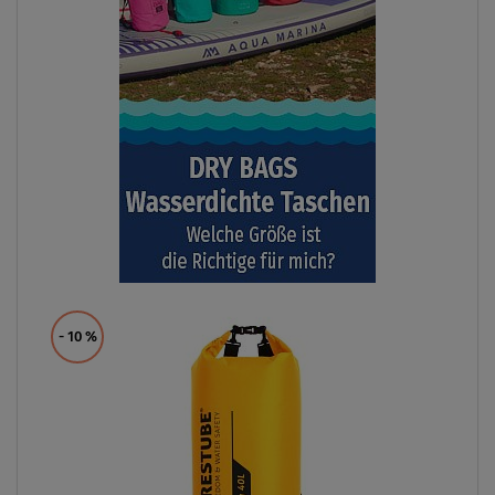
- 10
%