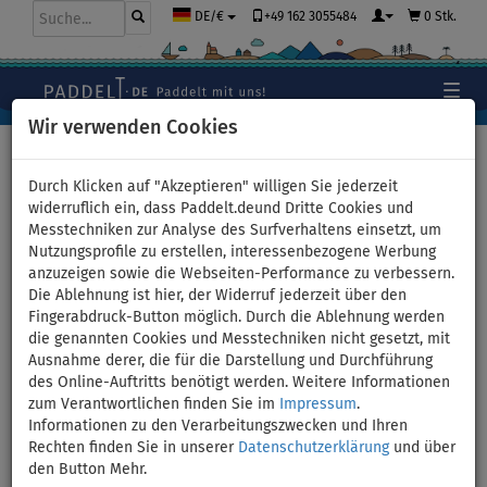
+49 162 3055484
0 Stk.
DE/€
Wir verwenden Cookies
Hauptseite
>
Zubehör
>
Sicherheit auf dem Wasser
>
RESTUBE
Durch Klicken auf "Akzeptieren" willigen Sie jederzeit
widerruflich ein, dass Paddelt.deund Dritte Cookies und
Messtechniken zur Analyse des Surfverhaltens einsetzt, um
Nutzungsprofile zu erstellen, interessenbezogene Werbung
Restube Beach Black -
anzuzeigen sowie die Webseiten-Performance zu verbessern.
Die Ablehnung ist hier, der Widerruf jederzeit über den
Schwimmboje
Fingerabdruck-Button möglich. Durch die Ablehnung werden
die genannten Cookies und Messtechniken nicht gesetzt, mit
Ausnahme derer, die für die Darstellung und Durchführung
des Online-Auftritts benötigt werden. Weitere Informationen
Previous
Nex
zum Verantwortlichen finden Sie im
Impressum
.
Informationen zu den Verarbeitungszwecken und Ihren
Rechten finden Sie in unserer
Datenschutzerklärung
und über
den Button Mehr.