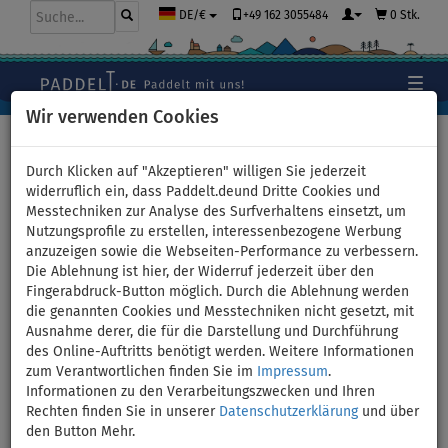
+49 162 3055484
0 Stk.
DE/€
Wir verwenden Cookies
Hauptseite
>
Zubehör
>
Sicherheit auf dem Wasser
>
RESTUBE
Durch Klicken auf "Akzeptieren" willigen Sie jederzeit
widerruflich ein, dass Paddelt.deund Dritte Cookies und
Messtechniken zur Analyse des Surfverhaltens einsetzt, um
Nutzungsprofile zu erstellen, interessenbezogene Werbung
Wasserdichtes LED-
anzuzeigen sowie die Webseiten-Performance zu verbessern.
Die Ablehnung ist hier, der Widerruf jederzeit über den
Sicherheitslicht RESTUBE
Fingerabdruck-Button möglich. Durch die Ablehnung werden
die genannten Cookies und Messtechniken nicht gesetzt, mit
BIS
Ausnahme derer, die für die Darstellung und Durchführung
-10
%
des Online-Auftritts benötigt werden. Weitere Informationen
zum Verantwortlichen finden Sie im
Impressum
.
Previous
Nex
Informationen zu den Verarbeitungszwecken und Ihren
Rechten finden Sie in unserer
Datenschutzerklärung
und über
den Button Mehr.