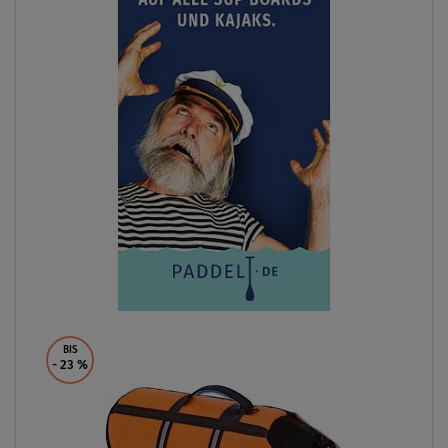
BIS
- 23
%