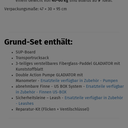
einem Gewicht von
40–60 kg
sind Boards ab
9'
ideal.
Verpackungsmaße: 47 × 30 × 95 cm
Grund-Set enthält:
SUP-Board
Transportrucksack
3-teiliges verstellbares Fiberglass-Paddel GLADIATOR mit
Kunststoffblatt
Double Action Pumpe GLADIATOR mit
Manometer -
Ersatzteile verfügbar in Zubehör - Pumpen
abnehmbare Finne - US BOX System
-
Ersatzteile verfügbar
in Zubehör - Finnen US-BOX
Sicherheitsleine – Leash -
Ersatzteile verfügbar in Zubehör
- Leashes
Reparatur-Kit (Flicken + Ventilschlüssel)