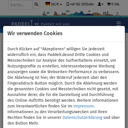
+49 162 3055484
0 Stk.
DE/€
Wir verwenden Cookies
Hauptseite
>
Stand Up Paddle Boards
>
Für JUNIOREN
Durch Klicken auf "Akzeptieren" willigen Sie jederzeit
widerruflich ein, dass Paddelt.deund Dritte Cookies und
Messtechniken zur Analyse des Surfverhaltens einsetzt, um
Nutzungsprofile zu erstellen, interessenbezogene Werbung
SUP GLADIATOR ONE 9'6" KID -
anzuzeigen sowie die Webseiten-Performance zu verbessern.
Die Ablehnung ist hier, der Widerruf jederzeit über den
aufblasbares Stand Up Paddle
Fingerabdruck-Button möglich. Durch die Ablehnung werden
die genannten Cookies und Messtechniken nicht gesetzt, mit
Board - Variante: +Kajak-Sitz
Ausnahme derer, die für die Darstellung und Durchführung
des Online-Auftritts benötigt werden. Weitere Informationen
+Kajak-Paddel
zum Verantwortlichen finden Sie im
Impressum
.
Informationen zu den Verarbeitungszwecken und Ihren
Rechten finden Sie in unserer
Datenschutzerklärung
und über
PADDEL
KAJAK SITZ
VERSAND
INKL.
OPTION
GRATIS
den Button Mehr.