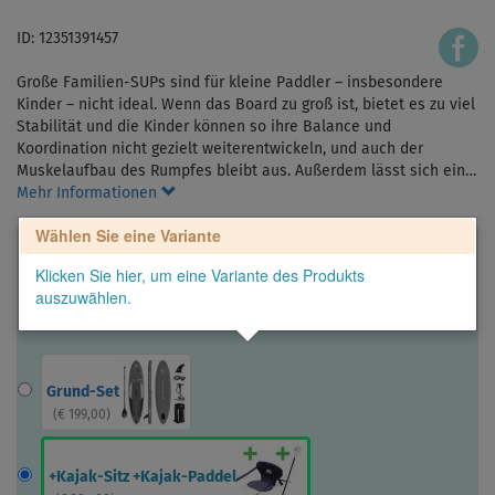
ID: 12351391457
Große Familien-SUPs sind für kleine Paddler – insbesondere
Kinder – nicht ideal. Wenn das Board zu groß ist, bietet es zu viel
Stabilität und die Kinder können so ihre Balance und
Koordination nicht gezielt weiterentwickeln, und auch der
Muskelaufbau des Rumpfes bleibt aus. Außerdem lässt sich ein…
Mehr Informationen
Wählen Sie eine Variante
Klicken Sie hier, um eine Variante des Produkts
auszuwählen.
Grund-Set
(
€ 199,00
)
+Kajak-Sitz +Kajak-Paddel