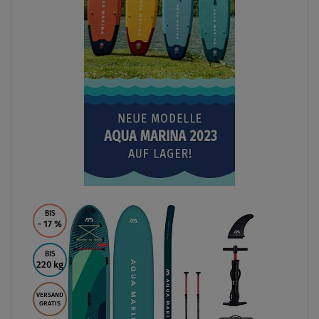
BIS
- 17
%
BIS
220 kg
VERSAND
GRATIS