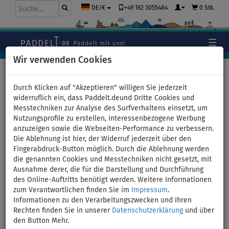
+49 162 3055484
0 Stk.
DE/€
Wir verwenden Cookies
Hauptseite
>
Stand Up Paddle Boards
>
Kleine Allround
Boards
Durch Klicken auf "Akzeptieren" willigen Sie jederzeit
widerruflich ein, dass Paddelt.deund Dritte Cookies und
Messtechniken zur Analyse des Surfverhaltens einsetzt, um
Nutzungsprofile zu erstellen, interessenbezogene Werbung
SUP GLADIATOR WindSUP 10'7
anzuzeigen sowie die Webseiten-Performance zu verbessern.
Die Ablehnung ist hier, der Widerruf jederzeit über den
SC incl. Segel 2026 -
Fingerabdruck-Button möglich. Durch die Ablehnung werden
die genannten Cookies und Messtechniken nicht gesetzt, mit
aufblasbares Stand Up Paddle
Ausnahme derer, die für die Darstellung und Durchführung
des Online-Auftritts benötigt werden. Weitere Informationen
Board mit Windsurf Option -
zum Verantwortlichen finden Sie im
Impressum
.
Informationen zu den Verarbeitungszwecken und Ihren
Größe: 5,0qm
Rechten finden Sie in unserer
Datenschutzerklärung
und über
den Button Mehr.