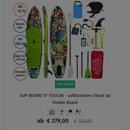
BIS
- 13
%
PADDEL
INKL.
BIS
155 kg
KAJAK SITZ
OPTION
VERSAND
GRATIS
AUF LAGER
SUP iBOARD 11' TOUCAN - aufblasbares Stand Up
Paddle Board
ab
€ 279,00
€ 320,00