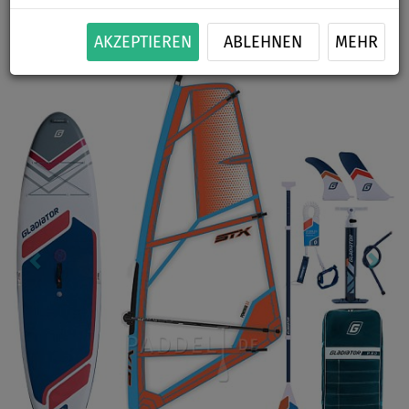
BIS
BIS
AKTION
SEGEL
VERSAND
-7
%
120 kg
SETS
OPTION
GRATIS
AKZEPTIEREN
ABLEHNEN
MEHR
Previous
Nex