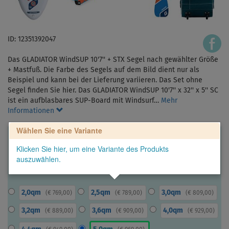
ID: 12351392047
Das GLADIATOR WindSUP 10'7'' + STX Segel nach gewählter Größe
+ Mastfuß. Die Farbe des Segels auf dem Bild dient nur als
Beispiel und kann bei der Lieferung variieren. Das Set ohne
Segel finden Sie hier. Das GLADIATOR WindSUP 10'7'' x 32'' x 5'' SC
ist ein aufblasbares SUP-Board mit Windsurf…
Mehr
Informationen
Wählen Sie eine Variante
Klicken Sie hier, um eine Variante des Produkts
auszuwählen.
2,0qm
2,5qm
3,0qm
(
€ 769,00
)
(
€ 789,00
)
(
€ 809,00
)
3,2qm
3,6qm
4,0qm
(
€ 889,00
)
(
€ 909,00
)
(
€ 929,00
)