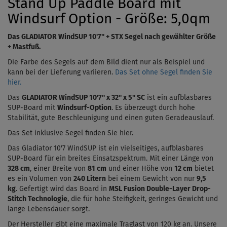
Stand Up Paddle Board mit
Windsurf Option - Größe: 5,0qm
Das
GLADIATOR WindSUP 10'7''
+ STX Segel nach gewählter Größe
+ Mastfuß.
Die Farbe des Segels auf dem Bild dient nur als Beispiel und
kann bei der Lieferung variieren.
Das Set ohne Segel finden Sie
hier.
Das
GLADIATOR WindSUP 10'7'' x 32'' x 5'' SC
ist ein aufblasbares
SUP-Board mit
Windsurf-Option
. Es überzeugt durch hohe
Stabilität, gute Beschleunigung und einen guten Geradeauslauf.
Das Set inklusive Segel finden Sie hier.
Das
Gladiator 10'7 WindSUP
ist ein vielseitiges, aufblasbares
SUP-Board für ein breites Einsatzspektrum. Mit einer Länge von
328 cm
, einer Breite von
81 cm
und einer Höhe von
12 cm
bietet
es ein Volumen von
240 Litern
bei einem Gewicht von nur
9,5
kg
.
Gefertigt wird das Board in
MSL Fusion Double-Layer Drop-
Stitch Technologie
, die für hohe Steifigkeit, geringes Gewicht und
lange Lebensdauer sorgt.
Der Hersteller gibt eine maximale Traglast von 120 kg an. Unsere