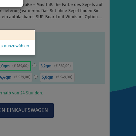
gewählter Größe + Mastfuß. Die Farbe des Segels auf
r Lieferung variieren. Das Set ohne Segel finden Sie
ist ein aufblasbares SUP-Board mit Windsurf-Option.…
kts auszuwählen.
3,0qm
3,2qm
(
€ 789,00
)
(
€ 869,00
)
4,4qm
5,0qm
(
€ 929,00
)
(
€ 949,00
)
rhalb von 24 Stunden.