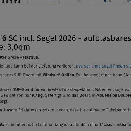
 SC incl. Segel 2026 - aufblasbare
e: 3,0qm
ter Größe + Mastfuß.
iel und kann bei der Lieferung variieren.
Das Set ohne Segel finden Sie
lasbares SUP-Board mit
Windsurf-Option
. Es überzeugt durch hohe Sta
lasbares SUP-Board für ein breites Einsatzspektrum. Mit einer Länge vo
 Gewicht von nur
9,7 kg
.
Gefertigt wird das Board in
MSL Fusion Double
orgt.
an. Unsere Erfahrungen zeigen jedoch, dass für optimalen Fahrkomfort 
itz
zu montieren. Im Lieferumfang ist außerdem eine
8' Leash
enthalte