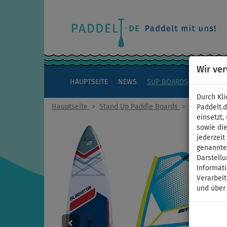
Wir ve
HAUPTSEITE
NEWS
SUP BOARDS
KAJAKS
Durch Kli
Hauptseite
>
Stand Up Paddle Boards
>
TOURING
Paddelt.
einsetzt,
sowie die
jederzei
genannten
Darstellu
Informat
Verarbei
und über