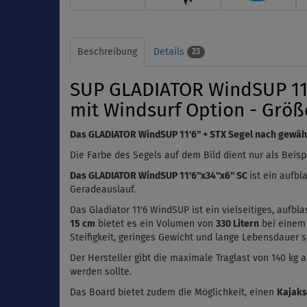
Beschreibung
Details
23
SUP GLADIATOR WindSUP 11'6
mit Windsurf Option - Größ
Das
GLADIATOR WindSUP 11'6''
+ STX Segel nach gewähl
Die Farbe des Segels auf dem Bild dient nur als Beisp
Das GLADIATOR WindSUP
11'6''x34''x6''
SC
ist ein aufb
Geradeauslauf.
Das
Gladiator 11'6 WindSUP
ist ein vielseitiges, aufb
15 cm
bietet es ein Volumen von
330
Litern
bei einem
Steifigkeit, geringes Gewicht und lange Lebensdauer s
Der Hersteller gibt die maximale Traglast von 140 kg 
werden sollte.
Das Board bietet zudem die Möglichkeit, einen
Kajaks