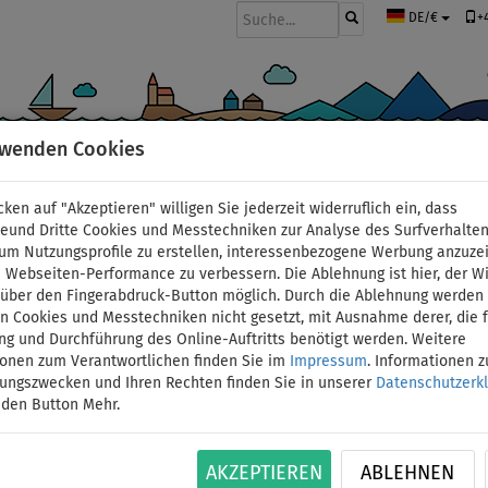
+
DE/€
rwenden Cookies
BOOTE UND MOTOREN
PADDEL
SEGEL
BEKLEIDUNG
ZUBEHÖ
cken auf "Akzeptieren" willigen Sie jederzeit widerruflich ein, dass
deund Dritte Cookies und Messtechniken zur Analyse des Surfverhalte
 um Nutzungsprofile zu erstellen, interessenbezogene Werbung anzuze
 Webseiten-Performance zu verbessern. Die Ablehnung ist hier, der W
SUP GLADIATOR WindSUP
t über den Fingerabdruck-Button möglich. Durch die Ablehnung werden 
 Cookies und Messtechniken nicht gesetzt, mit Ausnahme derer, die f
ng und Durchführung des Online-Auftritts benötigt werden. Weitere
2026 - aufblasbares S
ionen zum Verantwortlichen finden Sie im
Impressum
. Informationen 
tungszwecken und Ihren Rechten finden Sie in unserer
Datenschutzerk
Windsurf Option - Grö
 den Button Mehr.
BIS
BIS
PADDEL
SEGEL
VERSAND
ID: 123
-12
%
140 kg
INKL.
OPTION
GRATIS
AKZEPTIEREN
ABLEHNEN