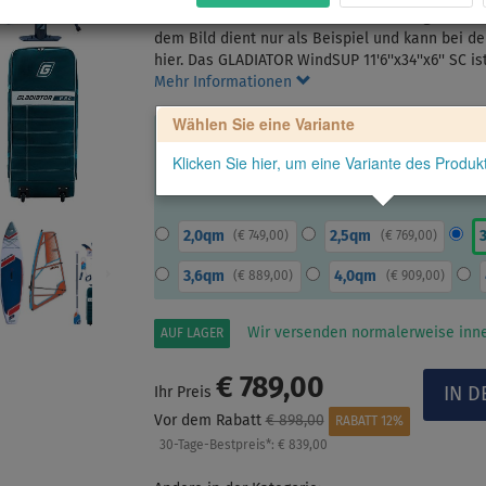
Das GLADIATOR WindSUP 11'6'' + STX Segel nach 
dem Bild dient nur als Beispiel und kann bei de
hier. Das GLADIATOR WindSUP 11'6''x34''x6'' SC 
Mehr Informationen
Wählen Sie eine Variante
Klicken Sie hier, um eine Variante des Produ
2,0qm
2,5qm
(
€ 749,00
)
(
€ 769,00
)
3,6qm
4,0qm
(
€ 889,00
)
(
€ 909,00
)
Wir versenden normalerweise inne
AUF LAGER
€ 789,00
Ihr Preis
Vor dem Rabatt
€ 898,00
RABATT 12%
30-Tage-Bestpreis*:
€ 839,00