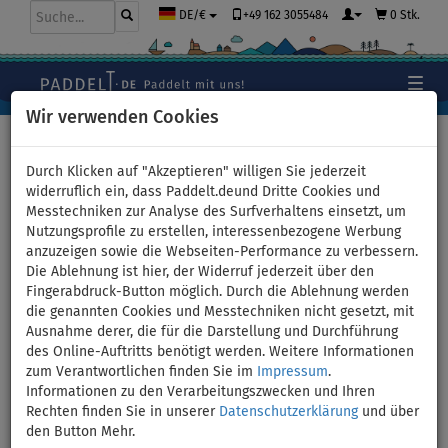
+49 162 3055484
0 Stk.
DE/€
Wir verwenden Cookies
Hauptseite
>
Stand Up Paddle Boards
>
TOURING
Durch Klicken auf "Akzeptieren" willigen Sie jederzeit
widerruflich ein, dass Paddelt.deund Dritte Cookies und
Messtechniken zur Analyse des Surfverhaltens einsetzt, um
Nutzungsprofile zu erstellen, interessenbezogene Werbung
SUP GLADIATOR WindSUP 11'6
anzuzeigen sowie die Webseiten-Performance zu verbessern.
Die Ablehnung ist hier, der Widerruf jederzeit über den
SC incl. Segel 2026 -
Fingerabdruck-Button möglich. Durch die Ablehnung werden
die genannten Cookies und Messtechniken nicht gesetzt, mit
aufblasbares Stand Up Paddle
Ausnahme derer, die für die Darstellung und Durchführung
des Online-Auftritts benötigt werden. Weitere Informationen
Board mit Windsurf Option -
zum Verantwortlichen finden Sie im
Impressum
.
Informationen zu den Verarbeitungszwecken und Ihren
Größe: 4,4qm
Rechten finden Sie in unserer
Datenschutzerklärung
und über
den Button Mehr.