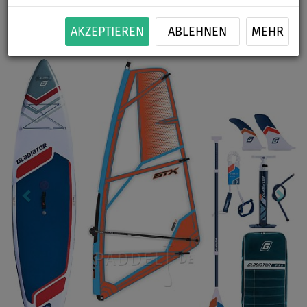
BIS
BIS
PADDEL
SEGEL
VERSAND
-11
%
140 kg
INKL.
OPTION
GRATIS
AKZEPTIEREN
ABLEHNEN
MEHR
Previous
Nex