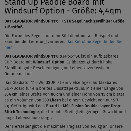
Stand Up Paddle Board mit
Windsurf Option - Größe: 4,4qm
Das
GLADIATOR WindSUP 11'6''
+ STX Segel nach gewählter Größe
+ Mastfuß.
Die Farbe des Segels auf dem Bild dient nur als Beispiel und
kann bei der Lieferung variieren.
Das Set ohne Segel finden Sie
hier.
Das GLADIATOR WindSUP
11'6''x34''x6''
SC
ist ein aufblasbares
SUP-Board mit
Windsurf-Option
. Es überzeugt durch hohe
Stabilität, gute Beschleunigung und einen zuverlässigen
Geradeauslauf.
Das
Gladiator 11'6 WindSUP
ist ein vielseitiges, aufblasbares
SUP-Board für ein breites Einsatzspektrum. Mit einer Länge von
354 cm
, einer Breite von
86 cm
und einer Höhe von
15 cm
bietet
es ein Volumen von
330
Litern
bei einem Gewicht von nur
9,7
kg
.
Gefertigt wird das Board in
MSL Fusion Double-Layer Drop-
Stitch Technologie
, die für hohe Steifigkeit, geringes Gewicht und
lange Lebensdauer sorgt.
Der Hersteller gibt die maximale Traglast von 140 kg an. Unsere