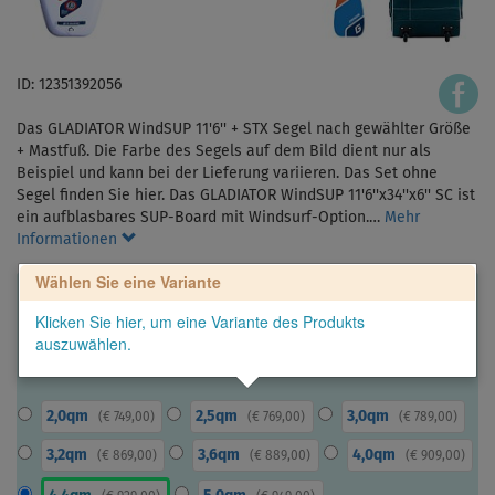
ID: 12351392056
Das GLADIATOR WindSUP 11'6'' + STX Segel nach gewählter Größe
+ Mastfuß. Die Farbe des Segels auf dem Bild dient nur als
Beispiel und kann bei der Lieferung variieren. Das Set ohne
Segel finden Sie hier. Das GLADIATOR WindSUP 11'6''x34''x6'' SC ist
ein aufblasbares SUP-Board mit Windsurf-Option.…
Mehr
Informationen
Wählen Sie eine Variante
Klicken Sie hier, um eine Variante des Produkts
auszuwählen.
2,0qm
2,5qm
3,0qm
(
€ 749,00
)
(
€ 769,00
)
(
€ 789,00
)
3,2qm
3,6qm
4,0qm
(
€ 869,00
)
(
€ 889,00
)
(
€ 909,00
)