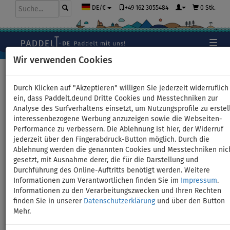
+49 162 3055484
0 Stk.
DE/€
Wir verwenden Cookies
Hauptseite
>
Zubehör
>
Motoren für SUPs, Kajaks
Durch Klicken auf "Akzeptieren" willigen Sie jederzeit widerruflich
ein, dass Paddelt.deund Dritte Cookies und Messtechniken zur
Analyse des Surfverhaltens einsetzt, um Nutzungsprofile zu erstel
interessenbezogene Werbung anzuzeigen sowie die Webseiten-
SUP AQUA MARINA GO TURBO
Performance zu verbessern. Die Ablehnung ist hier, der Widerruf
jederzeit über den Fingerabdruck-Button möglich. Durch die
320 10'6'' mit AQUA MARINA
Ablehnung werden die genannten Cookies und Messtechniken nic
gesetzt, mit Ausnahme derer, die für die Darstellung und
BlueDrive S - Variante: Grund-
Durchführung des Online-Auftritts benötigt werden. Weitere
Informationen zum Verantwortlichen finden Sie im
Impressum
.
Set
Informationen zu den Verarbeitungszwecken und Ihren Rechten
finden Sie in unserer
Datenschutzerklärung
und über den Button
Mehr.
BIS
PADDEL
VERSAND
-10
%
INKL.
GRATIS