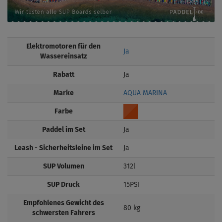
Elektromotoren für den
Ja
Wassereinsatz
Rabatt
Ja
Marke
AQUA MARINA
Farbe
Paddel im Set
Ja
Leash - Sicherheitsleine im Set
Ja
SUP Volumen
312l
SUP Druck
15PSI
Empfohlenes Gewicht des
80 kg
schwersten Fahrers