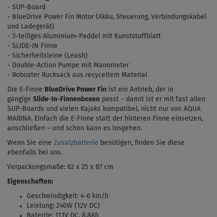
- SUP-Board
- BlueDrive Power Fin Motor (Akku, Steuerung, Verbindungskabel
und Ladegerät)
- 3-teiliges Aluminium-Paddel mit Kunststoffblatt
- SLIDE-IN Finne
- Sicherheitsleine (Leash)
- Double-Action Pumpe mit Manometer
- Robuster Rucksack aus recyceltem Material
Die E-Finne
BlueDrive Power Fin
ist ein Antrieb, der in
gängige
Slide-In-Finnenboxen
passt – damit ist er mit fast allen
SUP-Boards und vielen Kajaks kompatibel, nicht nur von AQUA
MARINA. Einfach die E-Finne statt der hinteren Finne einsetzen,
anschließen – und schon kann es losgehen.
Wenn Sie eine
Zusatzbatterie
benötigen, finden Sie diese
ebenfalls bei uns.
Verpackungsmaße: 62 x 25 x 87 cm
Eigenschaften:
Geschwindigkeit: 4-6 km/h
Leistung: 240W (12V DC)
Baterrie: 11.1V DC, 8.8Ah