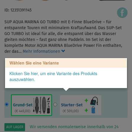
ID: 12351391145
SUP AQUA MARINA GO TURBO mit E-Finne BlueDrive – für
entspannte Touren mit minimalem Kraftaufwand. Das SUP-Set
GO TURBO ist ideal für alle, die entspannt über das Wasser
gleiten möchten – fast ganz ohne Paddeln. Im Set ist der
komplette Motor AQUA MARINA BlueDrive Power Fin enthalten,
der das…
Mehr Informationen
Wählen Sie eine Variante
Klicken Sie hier, um eine Variante des Produkts
auszuwählen.
Grund-Set
Starter-Set
(
€ 449,00
)
(
€ 509,00
)
Wir versenden normalerweise innerhalb von 24
AUF LAGER