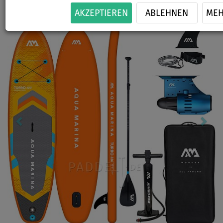
Previous
Nex
AKZEPTIEREN
ABLEHNEN
ME